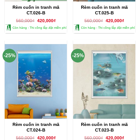
Rèm cuốn in tranh mã
Rèm cuốn in tranh mã
CT.026-B
CT.025-B
Giá
Giá
Giá
Giá
560,000
₫
420,000
₫
560,000
₫
420,000
₫
gốc
hiện
gốc
hiện
Còn hàng - Thi công lắp đặt miền phí
Còn hàng - Thi công lắp đặt miền phí
là:
tại
là:
tại
560,000₫.
là:
560,000₫.
là:
420,000₫.
420,000
-25%
-25%
Rèm cuốn in tranh mã
Rèm cuốn in tranh mã
CT.024-B
CT.023-B
Giá
Giá
Giá
Giá
560,000
₫
420,000
₫
560,000
₫
420,000
₫