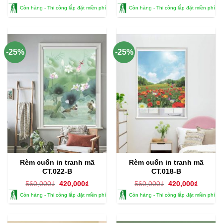
gốc
hiện
gốc
hiện
Còn hàng - Thi công lắp đặt miền phí
Còn hàng - Thi công lắp đặt miền phí
là:
tại
là:
tại
560,000₫.
là:
560,000₫.
là:
420,000₫.
420,000
-25%
-25%
Rèm cuốn in tranh mã
Rèm cuốn in tranh mã
CT.022-B
CT.018-B
Giá
Giá
Giá
Giá
560,000
₫
420,000
₫
560,000
₫
420,000
₫
gốc
hiện
gốc
hiện
Còn hàng - Thi công lắp đặt miền phí
Còn hàng - Thi công lắp đặt miền phí
là:
tại
là:
tại
560,000₫.
là:
560,000₫.
là:
420,000₫.
420,000