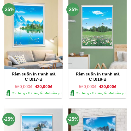
-25%
-25%
Rèm cuốn in tranh mã
Rèm cuốn in tranh mã
CT.017-B
CT.016-B
Giá
Giá
Giá
Giá
560,000
₫
420,000
₫
560,000
₫
420,000
₫
gốc
hiện
gốc
hiện
Còn hàng - Thi công lắp đặt miền phí
Còn hàng - Thi công lắp đặt miền phí
là:
tại
là:
tại
560,000₫.
là:
560,000₫.
là:
420,000₫.
420,000
-25%
-25%