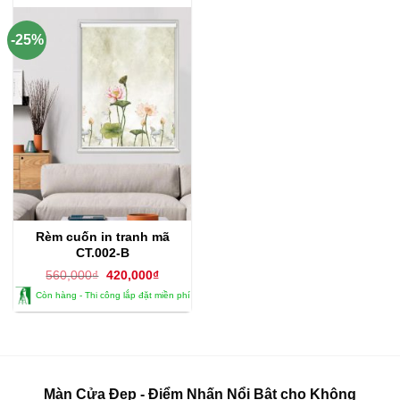
-25%
Rèm cuốn in tranh mã
CT.002-B
Giá
Giá
560,000
₫
420,000
₫
gốc
hiện
Còn hàng - Thi công lắp đặt miền phí
là:
tại
560,000₫.
là:
420,000₫.
Màn Cửa Đẹp - Điểm Nhấn Nổi Bật cho Không