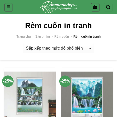
Skip
to
content
Rèm cuốn in tranh
Trang chủ
›
Sản phẩm
›
Rèm cuốn
›
Rèm cuốn in tranh
-25%
-25%