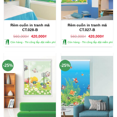
Rèm cuốn in tranh mã
Rèm cuốn in tranh mã
CT.028-B
CT.027-B
Giá
Giá
Giá
Giá
560,000
₫
420,000
₫
560,000
₫
420,000
₫
gốc
hiện
gốc
hiện
Còn hàng - Thi công lắp đặt miền phí
Còn hàng - Thi công lắp đặt miền phí
là:
tại
là:
tại
560,000₫.
là:
560,000₫.
là:
420,000₫.
420,000
-25%
-25%