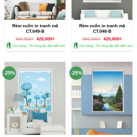
Rèm cuốn in tranh mã
Rèm cuốn in tranh mã
CT.049-B
CT.048-B
Giá
Giá
Giá
Giá
560,000
₫
420,000
₫
560,000
₫
420,000
₫
gốc
hiện
gốc
hiện
Còn hàng - Thi công lắp đặt miền phí
Còn hàng - Thi công lắp đặt miền phí
là:
tại
là:
tại
560,000₫.
là:
560,000₫.
là:
420,000₫.
420,000
-25%
-25%