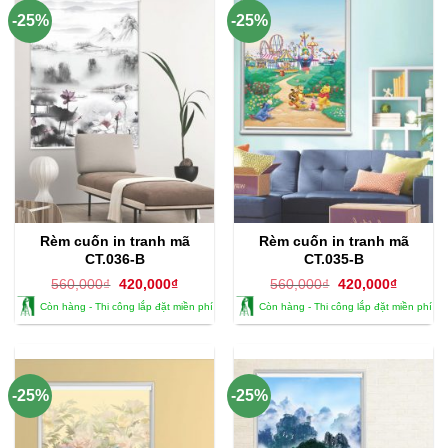
-25%
-25%
Rèm cuốn in tranh mã
Rèm cuốn in tranh mã
CT.036-B
CT.035-B
Giá
Giá
Giá
Giá
560,000
₫
420,000
₫
560,000
₫
420,000
₫
gốc
hiện
gốc
hiện
Còn hàng - Thi công lắp đặt miền phí
Còn hàng - Thi công lắp đặt miền phí
là:
tại
là:
tại
560,000₫.
là:
560,000₫.
là:
420,000₫.
420,000
-25%
-25%