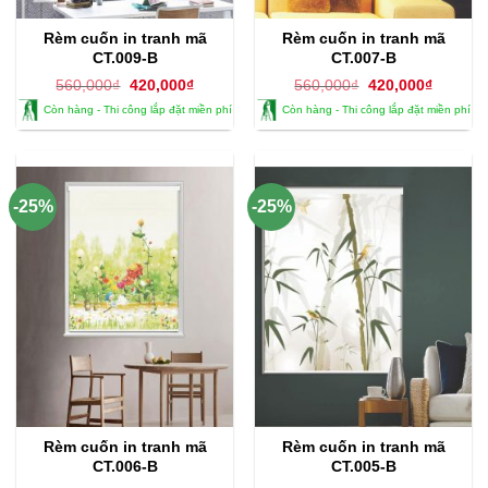
Rèm cuốn in tranh mã
Rèm cuốn in tranh mã
CT.009-B
CT.007-B
Giá
Giá
Giá
Giá
560,000
₫
420,000
₫
560,000
₫
420,000
₫
gốc
hiện
gốc
hiện
Còn hàng - Thi công lắp đặt miền phí
Còn hàng - Thi công lắp đặt miền phí
là:
tại
là:
tại
560,000₫.
là:
560,000₫.
là:
420,000₫.
420,000
-25%
-25%
Rèm cuốn in tranh mã
Rèm cuốn in tranh mã
CT.006-B
CT.005-B