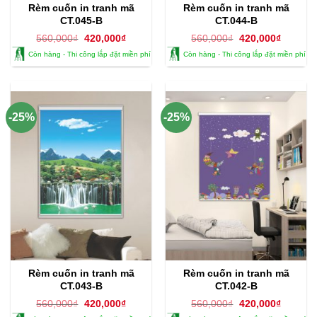
Rèm cuốn in tranh mã
Rèm cuốn in tranh mã
CT.045-B
CT.044-B
Giá
Giá
Giá
Giá
560,000
₫
420,000
₫
560,000
₫
420,000
₫
gốc
hiện
gốc
hiện
Còn hàng - Thi công lắp đặt miền phí
Còn hàng - Thi công lắp đặt miền phí
là:
tại
là:
tại
560,000₫.
là:
560,000₫.
là:
420,000₫.
420,000
-25%
-25%
Rèm cuốn in tranh mã
Rèm cuốn in tranh mã
CT.043-B
CT.042-B
Giá
Giá
Giá
Giá
560,000
₫
420,000
₫
560,000
₫
420,000
₫
gốc
hiện
gốc
hiện