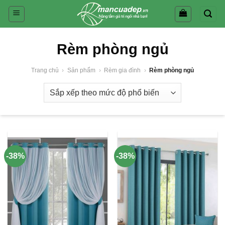
Skip
to
content
Rèm phòng ngủ
Trang chủ
›
Sản phẩm
›
Rèm gia đình
›
Rèm phòng ngủ
-38%
-38%