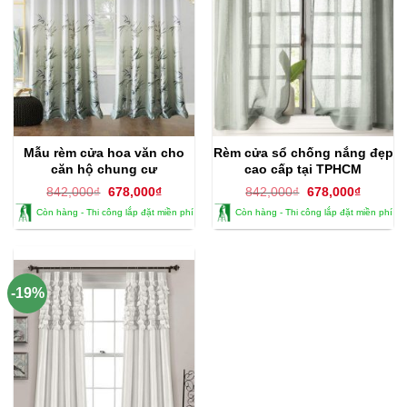
Mẫu rèm cửa hoa văn cho
Rèm cửa sổ chống nắng đẹp
căn hộ chung cư
cao cấp tại TPHCM
Giá
Giá
Giá
Giá
842,000
₫
678,000
₫
842,000
₫
678,000
₫
gốc
hiện
gốc
hiện
Còn hàng - Thi công lắp đặt miền phí
Còn hàng - Thi công lắp đặt miền phí
là:
tại
là:
tại
842,000₫.
là:
842,000₫.
là:
678,000₫.
678,000
-19%