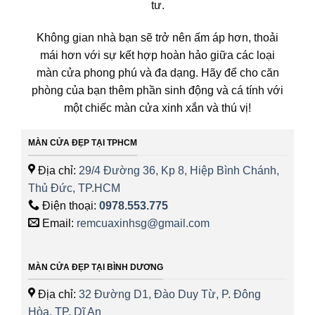
tư.
Không gian nhà bạn sẽ trở nên ấm áp hơn, thoải
mái hơn với sự kết hợp hoàn hảo giữa các loại
màn cửa phong phú và đa dạng. Hãy để cho căn
phòng của bạn thêm phần sinh động và cá tính với
một chiếc màn cửa xinh xắn và thú vị!
MÀN CỬA ĐẸP TẠI TPHCM
Địa chỉ:
29/4 Đường 36, Kp 8, Hiệp Bình Chánh,
Thủ Đức, TP.HCM
Điện thoại:
0978.553.775
Email:
remcuaxinhsg@gmail.com
MÀN CỬA ĐẸP TẠI BÌNH DƯƠNG
Địa chỉ:
32 Đường D1, Đào Duy Từ, P. Đông
Hòa, TP. Dĩ An