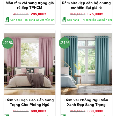
Mẫu rèm vải sang trọng giá
Rèm cửa đẹp căn hộ chung
rẻ đẹp TPHCM
cư hiện đại giá rẻ
Giá
Giá
Giá
Giá
460,000
₫
285,000
₫
860,000
₫
675,000
₫
gốc
hiện
gốc
hiện
Còn hàng - Thi công lắp đặt miền phí
Còn hàng - Thi công lắp đặt miền phí
là:
tại
là:
tại
460,000₫.
là:
860,000₫.
là:
285,000₫.
675,000
-21%
-21%
Rèm Vải Đẹp Cao Cấp Sang
Rèm Vải Phòng Ngủ Màu
Trọng Cho Phòng Ngủ
Xanh Đẹp Sang Trọng
Giá
Giá
Giá
Giá
860,000
₫
680,000
₫
860,000
₫
680,000
₫
gốc
hiện
gốc
hiện