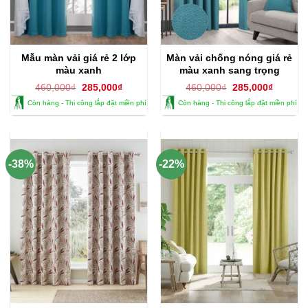
Mẫu màn vải giá rẻ 2 lớp
Màn vải chống nóng giá rẻ
màu xanh
màu xanh sang trọng
Giá
Giá
Giá
Giá
460,000
₫
285,000
₫
460,000
₫
285,000
₫
gốc
hiện
gốc
hiện
Còn hàng - Thi công lắp đặt miền phí
Còn hàng - Thi công lắp đặt miền phí
là:
tại
là:
tại
460,000₫.
là:
460,000₫.
là:
285,000₫.
285,000
-38%
-22%