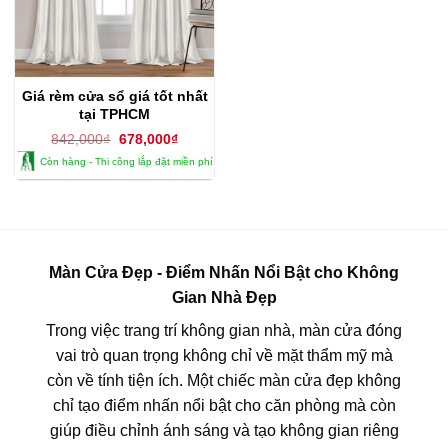
Giá rèm cửa sổ giá tốt nhất
tại TPHCM
Giá
Giá
842,000
₫
678,000
₫
gốc
hiện
Còn hàng - Thi công lắp đặt miền phí
là:
tại
842,000₫.
là:
678,000₫.
Màn Cửa Đẹp - Điểm Nhấn Nổi Bật cho Không
Gian Nhà Đẹp
Trong việc trang trí không gian nhà, màn cửa đóng
vai trò quan trọng không chỉ về mặt thẩm mỹ mà
còn về tính tiện ích. Một chiếc màn cửa đẹp không
chỉ tạo điểm nhấn nổi bật cho căn phòng mà còn
giúp điều chỉnh ánh sáng và tạo không gian riêng