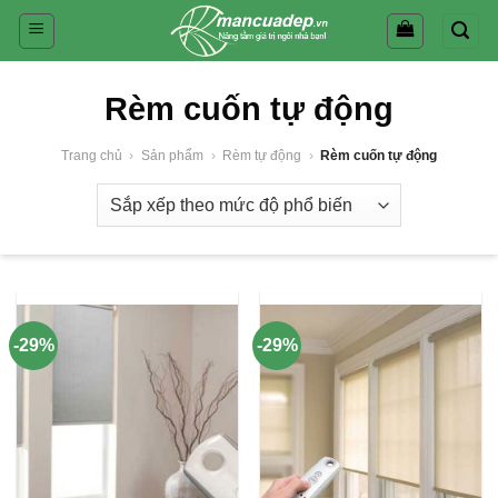
Skip
to
content
Rèm cuốn tự động
Trang chủ
›
Sản phẩm
›
Rèm tự động
›
Rèm cuốn tự động
-29%
-29%