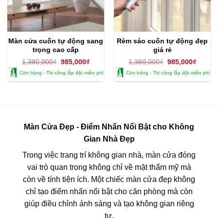
Màn cửa cuốn tự động sang
Rèm sáo cuốn tự động đẹp
trọng cao cấp
giá rẻ
Giá
Giá
Giá
Giá
1,380,000
₫
985,000
₫
1,380,000
₫
985,000
₫
gốc
hiện
gốc
hiện
Còn hàng - Thi công lắp đặt miền phí
Còn hàng - Thi công lắp đặt miền phí
là:
tại
là:
tại
1,380,000₫.
là:
1,380,000₫.
là:
985,000₫.
985,00
Màn Cửa Đẹp - Điểm Nhấn Nổi Bật cho Không
Gian Nhà Đẹp
Trong việc trang trí không gian nhà, màn cửa đóng
vai trò quan trọng không chỉ về mặt thẩm mỹ mà
còn về tính tiện ích. Một chiếc màn cửa đẹp không
chỉ tạo điểm nhấn nổi bật cho căn phòng mà còn
giúp điều chỉnh ánh sáng và tạo không gian riêng
tư.