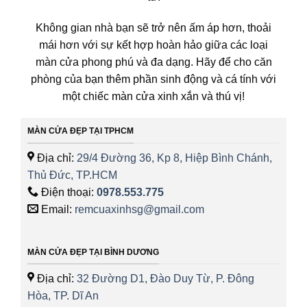
Không gian nhà bạn sẽ trở nên ấm áp hơn, thoải
mái hơn với sự kết hợp hoàn hảo giữa các loại
màn cửa phong phú và đa dạng. Hãy để cho căn
phòng của bạn thêm phần sinh động và cá tính với
một chiếc màn cửa xinh xắn và thú vị!
MÀN CỬA ĐẸP TẠI TPHCM
Địa chỉ:
29/4 Đường 36, Kp 8, Hiệp Bình Chánh,
Thủ Đức, TP.HCM
Điện thoại:
0978.553.775
Email:
remcuaxinhsg@gmail.com
MÀN CỬA ĐẸP TẠI BÌNH DƯƠNG
Địa chỉ:
32 Đường D1, Đào Duy Từ, P. Đông
Hòa, TP. Dĩ An