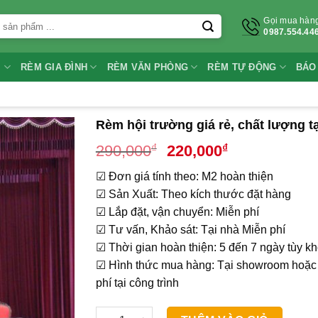
Gọi mua hàn
0987.554.44
I
RÈM GIA ĐÌNH
RÈM VĂN PHÒNG
RÈM TỰ ĐỘNG
BÁO
Rèm hội trường giá rẻ, chất lượng 
Giá
Giá
₫
₫
290,000
220,000
gốc
hiện
☑ Đơn giá tính theo: M2 hoàn thiện
là:
tại
☑ Sản Xuất: Theo kích thước đặt hàng
290,000₫.
là:
☑ Lắp đặt, vận chuyển: Miễn phí
220,000₫.
☑ Tư vấn, Khảo sát: Tại nhà Miễn phí
☑ Thời gian hoàn thiện: 5 đến 7 ngày tùy k
☑ Hình thức mua hàng: Tại showroom hoặc 
phí tại công trình
Rèm hội trường giá rẻ, chất lượng tại TPHCM