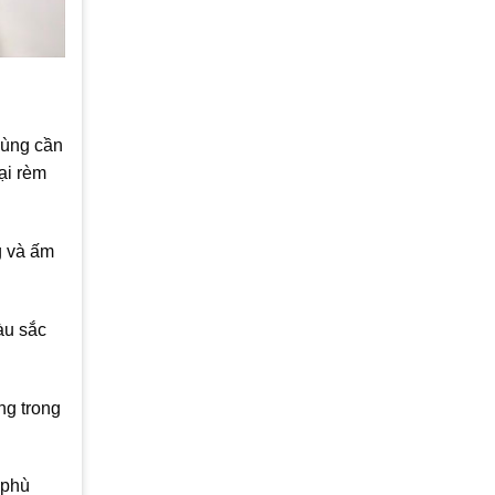
cùng cần
ại rèm
g và ấm
àu sắc
ng trong
 phù