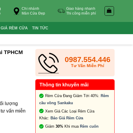
g
Chi nhánh
Giao hàng nhanh
6
Màn Cửa Đẹp
Thi công miễn phí
 GIÁ RÈM CỬA
TIN TỨC
tại TPHCM
0987.554.446
Tư Vấn Miễn Phí
Thông tin khuyến mãi
Rèm Cửa Đang Giảm Tới 40%:
Rèm
cầu vồng Sankaku
hối lượng
tư vấn miễn
Xem Giá Các Loại Rèm Cửa
Khác:
Báo Giá Rèm Cửa
Giảm
30%
Khi mua
Rèm cuốn
 số lượng