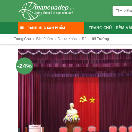
Skip
Tìm
to
kiếm:
content
DANH MỤC SẢN PHẨM
TRANG CHỦ
RÈM VẢ
Trang Chủ
›
Sản Phẩm
›
Decor Khác
›
Rèm Hội Trường
-24%