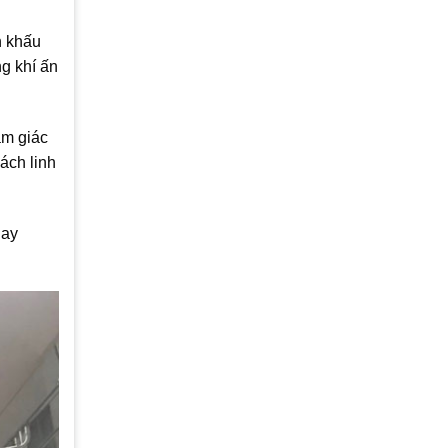
n khấu
ng khí ấn
ảm giác
ách linh
gay