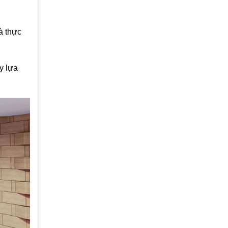
à thực
y lựa