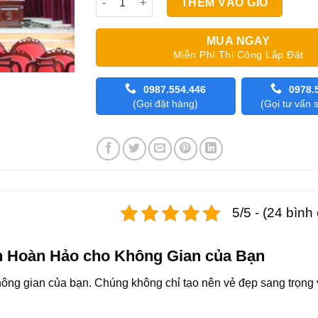
THÊM VÀO GIỎ
MUA NGAY
Miễn Phí Thi Công Lắp Đặt
0987.554.446
0978.
(Gọi đặt hàng)
(Gọi tư vấn
5/5 - (24 bình
n Hoàn Hảo cho Không Gian của Bạn
ông gian của bạn. Chúng không chỉ tạo nên vẻ đẹp sang trọng 