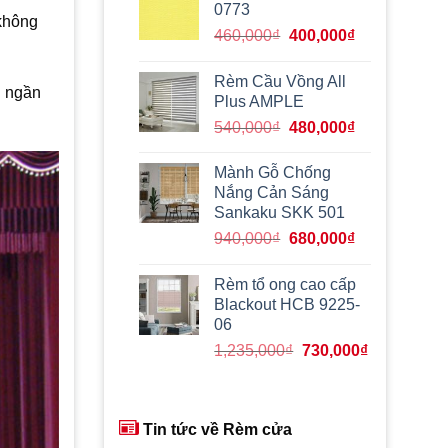
560,000₫.
là:
0773
 không
420,000₫.
Giá
Giá
460,000
₫
400,000
₫
gốc
hiện
là:
tại
Rèm Cầu Vồng All
g ngần
460,000₫.
là:
Plus AMPLE
400,000₫.
Giá
Giá
540,000
₫
480,000
₫
gốc
hiện
là:
tại
Mành Gỗ Chống
540,000₫.
là:
Nắng Cản Sáng
480,000₫.
Sankaku SKK 501
Giá
Giá
940,000
₫
680,000
₫
gốc
hiện
là:
tại
Rèm tổ ong cao cấp
940,000₫.
là:
Blackout HCB 9225-
680,000₫.
06
Giá
Giá
1,235,000
₫
730,000
₫
gốc
hiện
là:
tại
1,235,000₫.
là:
Tin tức về Rèm cửa
730,000₫.