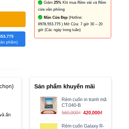
Giảm
25%
Khi mua
Rèm vải
và
Rèm
cửa văn phòng
Màn Cửa Đẹp
(Hotline:
0978.553.775
) Mở Cửa: 7 giờ 30 – 20
giờ (Các ngày trong tuần)
553.775
 sản phẩm)
 chọn)
Sản phẩm khuyến mãi
Rèm cuốn in tranh mã
CT.040-B
Giá
Giá
560,000
₫
420,000
₫
và ấn
gốc
hiện
là:
tại
Rèm cuốn Galaxy R-