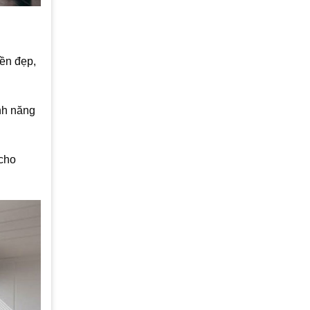
bền đẹp,
nh năng
 cho