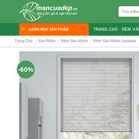
Skip
Tìm
to
kiếm:
content
DANH MỤC SẢN PHẨM
TRANG CHỦ
RÈM VẢ
Trang Chủ
›
Sản Phẩm
›
Rèm Sáo Nhôm
›
Rèm Sáo Nhôm Sankaku
-60%