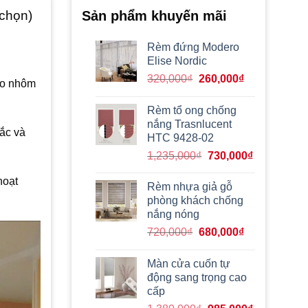
 chọn)
Sản phẩm khuyến mãi
Rèm đứng Modero
Elise Nordic
Giá
Giá
320,000
₫
260,000
₫
áo nhôm
gốc
hiện
là:
tại
Rèm tổ ong chống
320,000₫.
là:
nắng Trasnlucent
ắc và
260,000₫.
HTC 9428-02
Giá
Giá
1,235,000
₫
730,000
₫
gốc
hiện
hoạt
là:
tại
Rèm nhựa giả gỗ
1,235,000₫.
là:
phòng khách chống
730,000₫.
nắng nóng
Giá
Giá
720,000
₫
680,000
₫
gốc
hiện
là:
tại
Màn cửa cuốn tự
720,000₫.
là:
động sang trọng cao
680,000₫.
cấp