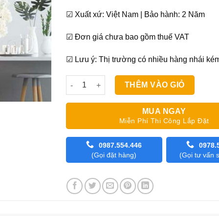
☑ Xuất xứ: Việt Nam | Bảo hành: 2 Năm
☑ Đơn giá chưa bao gồm thuế VAT
☑ Lưu ý: Thị trường có nhiều hàng nhái ké
Rèm văn phòng lá nhôm cao cấp số lượng
THÊM VÀO GIỎ
MUA NGAY
Miễn Phí Thi Công Lắp Đặt
0987.554.446
0978.
(Gọi đặt hàng)
(Gọi tư vấn