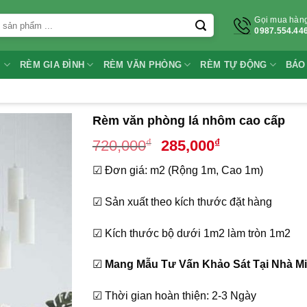
Gọi mua hàn
0987.554.44
I
RÈM GIA ĐÌNH
RÈM VĂN PHÒNG
RÈM TỰ ĐỘNG
BÁO
Rèm văn phòng lá nhôm cao cấp
Giá
Giá
₫
₫
720,000
285,000
gốc
hiện
☑ Đơn giá: m2 (Rộng 1m, Cao 1m)
là:
tại
720,000₫.
là:
☑ Sản xuất theo kích thước đặt hàng
285,000₫.
☑ Kích thước bộ dưới 1m2 làm tròn 1m2
☑
Mang Mẫu Tư Vấn Khảo Sát Tại Nhà Mi
☑ Thời gian hoàn thiện: 2-3 Ngày