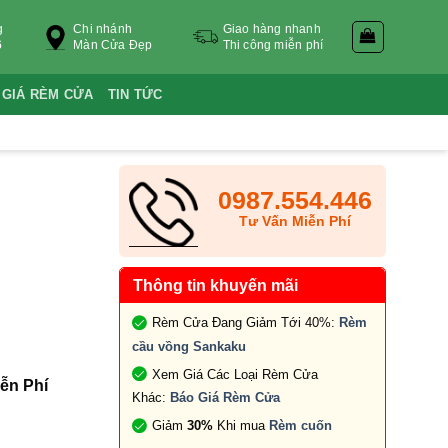
g
Chi nhánh
Giao hàng nhanh
6
Màn Cửa Đẹp
Thi công miễn phí
 GIÁ RÈM CỬA
TIN TỨC
0987.554.446
Tư Vấn Miễn Phí
Thông tin khuyến mãi
Rèm Cửa Đang Giảm Tới 40%:
Rèm
cầu vồng Sankaku
Xem Giá Các Loại Rèm Cửa
ễn Phí
Khác:
Báo Giá Rèm Cửa
Giảm
30%
Khi mua
Rèm cuốn