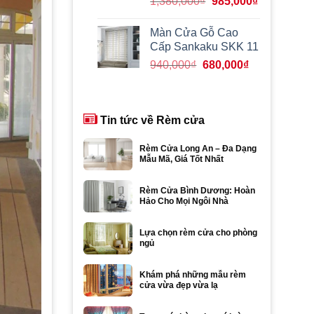
Giá
Giá
1,380,000
₫
985,000
₫
gốc
hiện
là:
tại
Màn Cửa Gỗ Cao
1,380,000₫.
là:
Cấp Sankaku SKK 11
985,000₫.
Giá
Giá
940,000
₫
680,000
₫
gốc
hiện
là:
tại
940,000₫.
là:
Tin tức về Rèm cửa
680,000₫.
Rèm Cửa Long An – Đa Dạng
Mẫu Mã, Giá Tốt Nhất
Rèm Cửa Bình Dương: Hoàn
Hảo Cho Mọi Ngôi Nhà
Lựa chọn rèm cửa cho phòng
ngủ
Khám phá những mẫu rèm
cửa vừa đẹp vừa lạ