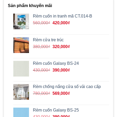
Sản phẩm khuyến mãi
Rèm cuốn in tranh mã CT.014-B
Giá
Giá
560,000
₫
420,000
₫
gốc
hiện
là:
tại
560,000₫.
là:
Rèm cửa tre trúc
420,000₫.
Giá
Giá
380,000
₫
320,000
₫
gốc
hiện
là:
tại
380,000₫.
là:
Rèm cuốn Galaxy BS-24
320,000₫.
Giá
Giá
430,000
₫
390,000
₫
gốc
hiện
là:
tại
430,000₫.
là:
Rèm chống nắng cửa sổ vải cao cấp
390,000₫.
Giá
Giá
780,000
₫
569,000
₫
gốc
hiện
là:
tại
780,000₫.
là:
Rèm cuốn Galaxy BS-25
569,000₫.
Giá
Giá
430,000
₫
390,000
₫