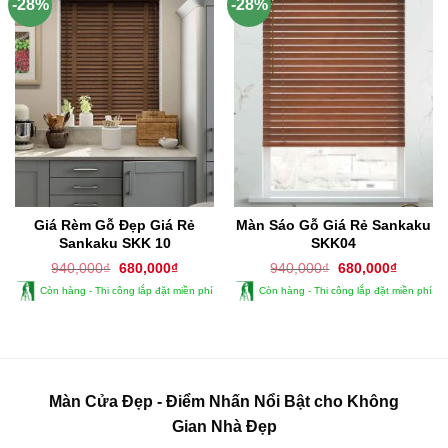
-28%
-28%
Giá Rèm Gỗ Đẹp Giá Rẻ
Màn Sáo Gỗ Giá Rẻ Sankaku
Sankaku SKK 10
SKK04
Giá
Giá
Giá
Giá
940,000
₫
680,000
₫
940,000
₫
680,000
₫
gốc
hiện
gốc
hiện
Còn hàng - Thi công lắp đặt miền phí
Còn hàng - Thi công lắp đặt miền phí
là:
tại
là:
tại
940,000₫.
là:
940,000₫.
là:
680,000₫.
680,000
Màn Cửa Đẹp - Điểm Nhấn Nổi Bật cho Không
Gian Nhà Đẹp