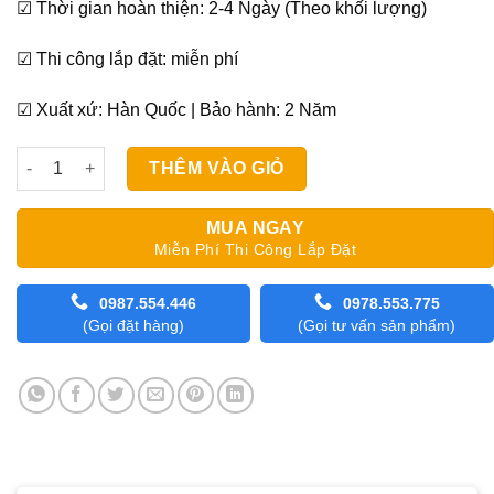
☑ Thời gian hoàn thiện: 2-4 Ngày (Theo khối lượng)
☑ Thi công lắp đặt: miễn phí
☑ Xuất xứ: Hàn Quốc | Bảo hành: 2 Năm
Màn Cửa Gỗ Cao Cấp Sankaku SKK 11 số lượng
THÊM VÀO GIỎ
MUA NGAY
Miễn Phí Thi Công Lắp Đặt
0987.554.446
0978.553.775
(Gọi đặt hàng)
(Gọi tư vấn sản phẩm)