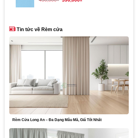
gốc
hiện
là:
tại
430,000₫.
là:
390,000₫.
Tin tức về Rèm cửa
Rèm Cửa Long An – Đa Dạng Mẫu Mã, Giá Tốt Nhất