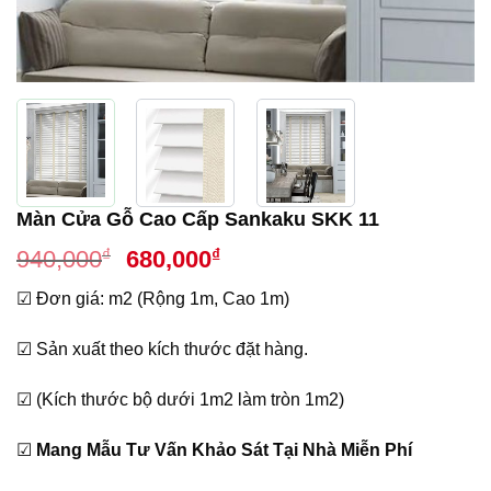
Màn Cửa Gỗ Cao Cấp Sankaku SKK 11
Giá
Giá
₫
₫
940,000
680,000
gốc
hiện
☑ Đơn giá: m2 (Rộng 1m, Cao 1m)
là:
tại
940,000₫.
là:
☑ Sản xuất theo kích thước đặt hàng.
680,000₫.
☑ (Kích thước bộ dưới 1m2 làm tròn 1m2)
☑
Mang Mẫu Tư Vấn Khảo Sát Tại Nhà Miễn Phí