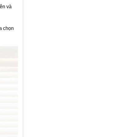
iên và
a chọn