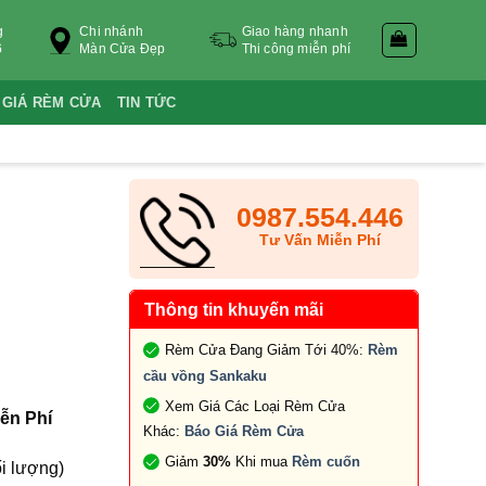
g
Chi nhánh
Giao hàng nhanh
6
Màn Cửa Đẹp
Thi công miễn phí
 GIÁ RÈM CỬA
TIN TỨC
0987.554.446
Tư Vấn Miễn Phí
Thông tin khuyến mãi
Rèm Cửa Đang Giảm Tới 40%:
Rèm
cầu vồng Sankaku
Xem Giá Các Loại Rèm Cửa
ễn Phí
Khác:
Báo Giá Rèm Cửa
Giảm
30%
Khi mua
Rèm cuốn
i lượng)