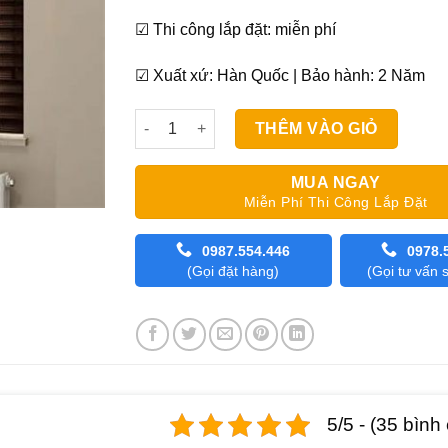
☑ Thi công lắp đặt: miễn phí
☑ Xuất xứ: Hàn Quốc | Bảo hành: 2 Năm
Màn Gỗ Cao Cấp Sankaku SKK06 số lượng
THÊM VÀO GIỎ
MUA NGAY
Miễn Phí Thi Công Lắp Đặt
0987.554.446
0978.
(Gọi đặt hàng)
(Gọi tư vấn
5/5 - (35 bình