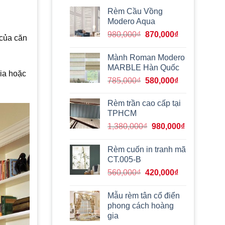
Rèm Cầu Vồng
Modero Aqua
Giá
Giá
980,000
₫
870,000
₫
 của căn
gốc
hiện
là:
tại
Mành Roman Modero
980,000₫.
là:
MARBLE Hàn Quốc
gia hoặc
870,000₫.
Giá
Giá
785,000
₫
580,000
₫
gốc
hiện
là:
tại
Rèm trần cao cấp tại
785,000₫.
là:
TPHCM
580,000₫.
Giá
Giá
1,380,000
₫
980,000
₫
gốc
hiện
là:
tại
Rèm cuốn in tranh mã
1,380,000₫.
là:
CT.005-B
980,000₫.
Giá
Giá
560,000
₫
420,000
₫
gốc
hiện
là:
tại
Mẫu rèm tân cổ điển
560,000₫.
là:
phong cách hoàng
420,000₫.
gia