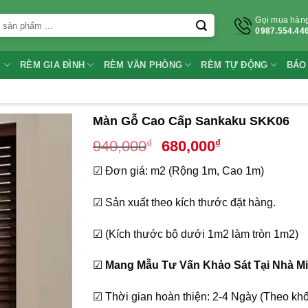
Gọi mua hàn
0987.554.44
I
RÈM GIA ĐÌNH
RÈM VĂN PHÒNG
RÈM TỰ ĐỘNG
BÁO
Màn Gỗ Cao Cấp Sankaku SKK06
Giá
Giá
₫
₫
940,000
680,000
gốc
hiện
☑ Đơn giá: m2 (Rộng 1m, Cao 1m)
là:
tại
940,000₫.
là:
☑ Sản xuất theo kích thước đặt hàng.
680,000₫.
☑ (Kích thước bộ dưới 1m2 làm tròn 1m2)
☑
Mang Mẫu Tư Vấn Khảo Sát Tại Nhà Mi
☑ Thời gian hoàn thiện: 2-4 Ngày (Theo khố