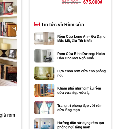
Giá
Giá
860,000
₫
675,000
₫
gốc
hiện
là:
tại
860,000₫.
là:
Tin tức về Rèm cửa
675,000₫.
Rèm Cửa Long An – Đa Dạng
Mẫu Mã, Giá Tốt Nhất
Rèm Cửa Bình Dương: Hoàn
Hảo Cho Mọi Ngôi Nhà
Lựa chọn rèm cửa cho phòng
ngủ
Khám phá những mẫu rèm
cửa vừa đẹp vừa lạ
Trang trí phòng đẹp với rèm
cửa lãng mạn
giá rèm
Hướng dẫn sử dụng rèm tạo
phòng ngủ lãng mạn