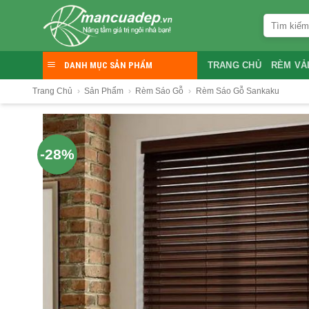
Skip
Tìm
to
kiếm:
content
DANH MỤC SẢN PHẨM
TRANG CHỦ
RÈM VẢ
Trang Chủ
›
Sản Phẩm
›
Rèm Sáo Gỗ
›
Rèm Sáo Gỗ Sankaku
-28%