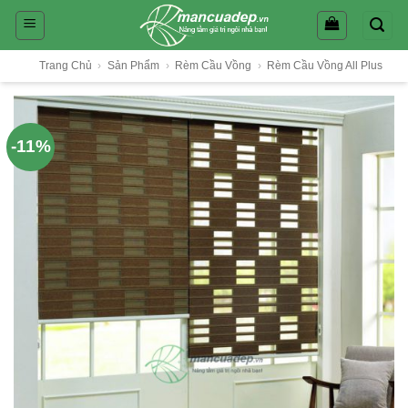
Skip
to
content
Trang Chủ
›
Sản Phẩm
›
Rèm Cầu Vồng
›
Rèm Cầu Vồng All Plus
-11%