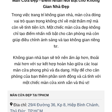
Màn Cửa Đẹp - Điểm Nhấn Nổi Bật cho Không
Gian Nhà Đẹp
Trong việc trang trí không gian nhà, màn cửa đóng
vai trò quan trọng không chỉ về mặt thẩm mỹ mà
còn về tính tiện ích. Một chiếc màn cửa đẹp không
chỉ tạo điểm nhấn nổi bật cho căn phòng mà còn
giúp điều chỉnh ánh sáng và tạo không gian riêng
tư.
Không gian nhà bạn sẽ trở nên ấm áp hơn, thoải
mái hơn với sự kết hợp hoàn hảo giữa các loại
màn cửa phong phú và đa dạng. Hãy để cho căn
phòng của bạn thêm phần sinh động và cá tính với
một chiếc màn cửa xinh xắn và thú vị!
MÀN CỬA ĐẸP TẠI TPHCM
Địa chỉ:
29/4 Đường 36, Kp 8, Hiệp Bình Chánh,
Thủ Đức, TP.HCM