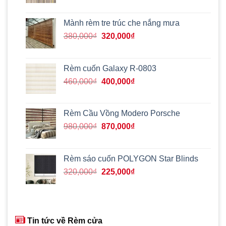
gốc
hiện
là:
tại
420,000₫.
là:
Mành rèm tre trúc che nắng mưa
390,000₫.
Giá
Giá
380,000
₫
320,000
₫
gốc
hiện
là:
tại
380,000₫.
là:
Rèm cuốn Galaxy R-0803
320,000₫.
Giá
Giá
460,000
₫
400,000
₫
gốc
hiện
là:
tại
460,000₫.
là:
Rèm Cầu Vồng Modero Porsche
400,000₫.
Giá
Giá
980,000
₫
870,000
₫
gốc
hiện
là:
tại
980,000₫.
là:
Rèm sáo cuốn POLYGON Star Blinds
870,000₫.
Giá
Giá
320,000
₫
225,000
₫
gốc
hiện
là:
tại
320,000₫.
là:
225,000₫.
Tin tức về Rèm cửa