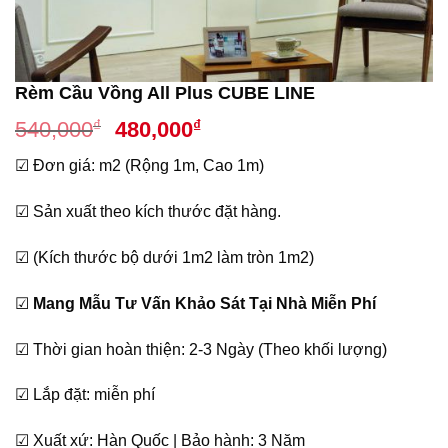
Rèm Cầu Vồng All Plus CUBE LINE
Giá
Giá
₫
₫
540,000
480,000
gốc
hiện
☑ Đơn giá: m2 (Rộng 1m, Cao 1m)
là:
tại
540,000₫.
là:
☑ Sản xuất theo kích thước đặt hàng.
480,000₫.
☑ (Kích thước bộ dưới 1m2 làm tròn 1m2)
☑
Mang Mẫu Tư Vấn Khảo Sát Tại Nhà Miễn Phí
☑ Thời gian hoàn thiện: 2-3 Ngày (Theo khối lượng)
☑ Lắp đặt: miễn phí
☑ Xuất xứ: Hàn Quốc | Bảo hành: 3 Năm