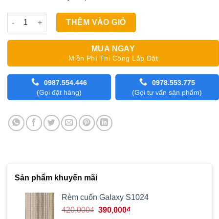
Rèm Cầu Vồng All Plus CUBE LINE số lượng
THÊM VÀO GIỎ
MUA NGAY
Miễn Phí Thi Công Lắp Đặt
0987.554.446
0978.553.775
(Gọi đặt hàng)
(Gọi tư vấn sản phẩm)
Sản phẩm khuyến mãi
Rèm cuốn Galaxy S1024
Giá
Giá
420,000
₫
390,000
₫