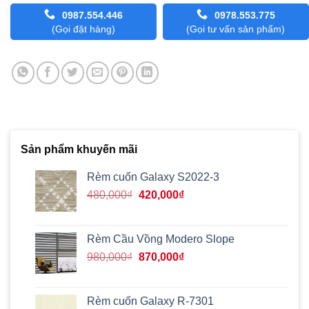
0987.554.446
0978.553.775
(Gọi đặt hàng)
(Gọi tư vấn sản phẩm)
Sản phẩm khuyến mãi
Rèm cuốn Galaxy S2022-3
Giá
Giá
480,000
₫
420,000
₫
gốc
hiện
là:
tại
480,000₫.
là:
Rèm Cầu Vồng Modero Slope
420,000₫.
Giá
Giá
980,000
₫
870,000
₫
gốc
hiện
là:
tại
980,000₫.
là:
Rèm cuốn Galaxy R-7301