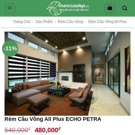
Skip
to
content
Trang Chủ
›
Sản Phẩm
›
Rèm Cầu Vồng
›
Rèm Cầu Vồng All Plus
-11%
Rèm Cầu Vồng All Plus ECHO PETRA
Giá
Giá
₫
₫
540,000
480,000