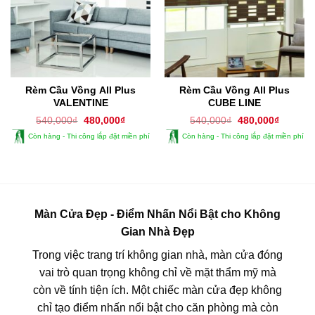
Rèm Cầu Vồng All Plus
Rèm Cầu Vồng All Plus
VALENTINE
CUBE LINE
Giá
Giá
Giá
Giá
540,000
₫
480,000
₫
540,000
₫
480,000
₫
gốc
hiện
gốc
hiện
Còn hàng - Thi công lắp đặt miền phí
Còn hàng - Thi công lắp đặt miền phí
là:
tại
là:
tại
540,000₫.
là:
540,000₫.
là:
480,000₫.
480,000
Màn Cửa Đẹp - Điểm Nhấn Nổi Bật cho Không
Gian Nhà Đẹp
Trong việc trang trí không gian nhà, màn cửa đóng
vai trò quan trọng không chỉ về mặt thẩm mỹ mà
còn về tính tiện ích. Một chiếc màn cửa đẹp không
chỉ tạo điểm nhấn nổi bật cho căn phòng mà còn