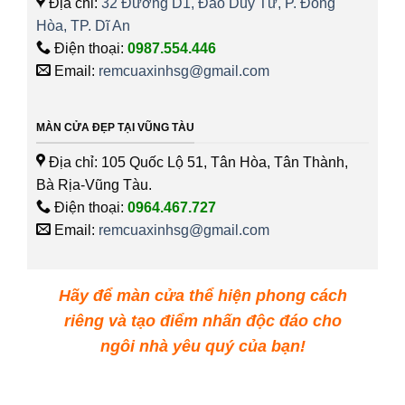
Địa chỉ:
32 Đường D1, Đào Duy Từ, P. Đông
Hòa, TP. Dĩ An
Điện thoại:
0987.554.446
Email:
remcuaxinhsg@gmail.com
MÀN CỬA ĐẸP TẠI VŨNG TÀU
Địa chỉ: 105 Quốc Lộ 51, Tân Hòa, Tân Thành,
Bà Rịa-Vũng Tàu.
Điện thoại:
0964.467.727
Email:
remcuaxinhsg@gmail.com
Hãy để màn cửa thể hiện phong cách
riêng và tạo điểm nhấn độc đáo cho
ngôi nhà yêu quý của bạn!