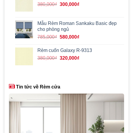
870,000₫.
Giá
Giá
380,000
₫
300,000
₫
gốc
hiện
là:
tại
380,000₫.
là:
Mẫu Rèm Roman Sankaku Basic đẹp
300,000₫.
cho phòng ngủ
Giá
Giá
785,000
₫
580,000
₫
gốc
hiện
là:
tại
Rèm cuốn Galaxy R-9313
785,000₫.
là:
Giá
Giá
380,000
₫
320,000
₫
580,000₫.
gốc
hiện
là:
tại
380,000₫.
là:
320,000₫.
Tin tức về Rèm cửa