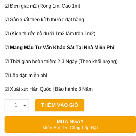
gốc
hiện
☑ Đơn giá: m2 (Rộng 1m, Cao 1m)
là:
tại
540,000₫.
là:
☑ Sản xuất theo kích thước đặt hàng.
480,000₫.
☑ (Kích thước bộ dưới 1m2 làm tròn 1m2)
☑
Mang Mẫu Tư Vấn Khảo Sát Tại Nhà Miễn Phí
☑ Thời gian hoàn thiện: 2-3 Ngày (Theo khối lượng)
☑ Lắp đặt: miễn phí
☑ Xuất xứ: Hàn Quốc | Bảo hành: 3 Năm
Rèm Cầu Vồng All Plus ECHO PETRA số lượng
THÊM VÀO GIỎ
MUA NGAY
Miễn Phí Thi Công Lắp Đặt