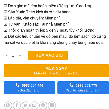
gốc
hiện
☑ Đơn giá: m2 rèm hoàn thiện (Rộng 1m, Cao 1m)
là:
tại
☑ Sản Xuất: Theo kích thước đặt hàng
980,000₫.
là:
☑ Lắp đặt, vận chuyển: Miễn phí
870,000₫.
☑ Tư vấn, Khảo sát: Tại nhà Miễn phí
☑ Thời gian hoàn thiện: 5 đến 7 ngày tùy khối lượng
☑ Đạt các tiêu chuẩn về độ bền màu, độ làm sạch, độ cứng
ma sát và đặc biệt là khả năng chống cháy bùng hiệu quả.
Rèm Cầu Vồng Modero Crystal số lượng
THÊM VÀO GIỎ
MUA NGAY
Miễn Phí Thi Công Lắp Đặt
0987.554.446
0978.553.775
(Gọi đặt hàng)
(Gọi tư vấn sản phẩm)