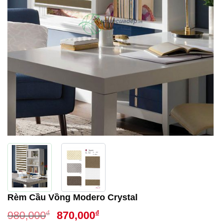
Rèm Cầu Vồng Modero Crystal
Giá
Giá
₫
₫
980,000
870,000