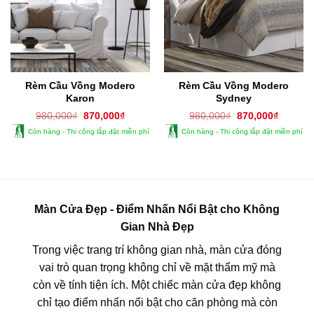
Rèm Cầu Vồng Modero
Rèm Cầu Vồng Modero
Karon
Sydney
Giá
Giá
Giá
Giá
980,000
₫
870,000
₫
980,000
₫
870,000
₫
gốc
hiện
gốc
hiện
Còn hàng - Thi công lắp đặt miền phí
Còn hàng - Thi công lắp đặt miền phí
là:
tại
là:
tại
980,000₫.
là:
980,000₫.
là:
870,000₫.
870,000
Màn Cửa Đẹp - Điểm Nhấn Nổi Bật cho Không
Gian Nhà Đẹp
Trong việc trang trí không gian nhà, màn cửa đóng
vai trò quan trọng không chỉ về mặt thẩm mỹ mà
còn về tính tiện ích. Một chiếc màn cửa đẹp không
chỉ tạo điểm nhấn nổi bật cho căn phòng mà còn