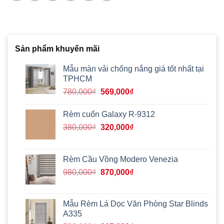
Sản phẩm khuyến mãi
Mẫu màn vải chống nắng giá tốt nhất tại
TPHCM
Giá
Giá
780,000
₫
569,000
₫
gốc
hiện
là:
tại
Rèm cuốn Galaxy R-9312
780,000₫.
là:
Giá
Giá
380,000
₫
320,000
₫
569,000₫.
gốc
hiện
là:
tại
380,000₫.
là:
Rèm Cầu Vồng Modero Venezia
320,000₫.
Giá
Giá
980,000
₫
870,000
₫
gốc
hiện
là:
tại
980,000₫.
là:
Mẫu Rèm Lá Dọc Văn Phòng Star Blinds
870,000₫.
A335