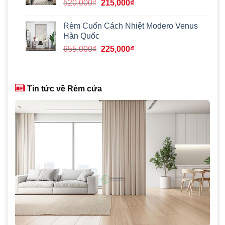
Giá
Giá
520,000
₫
215,000
₫
gốc
hiện
là:
tại
Rèm Cuốn Cách Nhiệt Modero Venus
520,000₫.
là:
Hàn Quốc
215,000₫.
Giá
Giá
655,000
₫
225,000
₫
gốc
hiện
là:
tại
655,000₫.
là:
Tin tức về Rèm cửa
225,000₫.