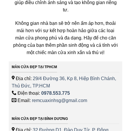
giúp điều chỉnh ánh sáng và tạo không gian riêng
tư.
Không gian nhà bạn sẽ trở nên ấm áp hơn, thoải
mái hơn với sự kết hợp hoàn hảo giữa các loại
màn cửa phong phú và đa dạng. Hãy để cho căn
phòng của bạn thêm phần sinh động và cá tính với
một chiếc màn cửa xinh xắn và thú vị!
MÀN CỬA ĐẸP TẠI TPHCM
Địa chỉ:
29/4 Đường 36, Kp 8, Hiệp Bình Chánh,
Thủ Đức, TP.HCM
Điện thoại:
0978.553.775
Email:
remcuaxinhsg@gmail.com
MÀN CỬA ĐẸP TẠI BÌNH DƯƠNG
Địa chỉ:
32 Đường D1, Đào Duy Từ, P. Đông