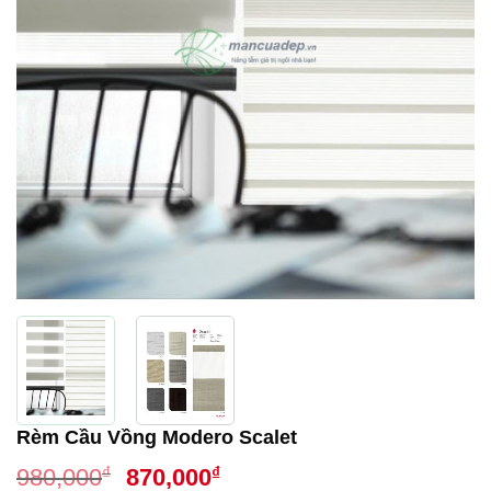
Rèm Cầu Vồng Modero Scalet
Giá
Giá
₫
₫
980,000
870,000