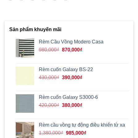
Sản phẩm khuyến mãi
Rèm Cầu Vồng Modero Casa
Giá
Giá
980,000
₫
870,000
₫
gốc
hiện
là:
tại
980,000₫.
là:
Rèm cuốn Galaxy BS-22
870,000₫.
Giá
Giá
430,000
₫
390,000
₫
gốc
hiện
là:
tại
430,000₫.
là:
Rèm cuốn Galaxy S3000-6
390,000₫.
Giá
Giá
420,000
₫
380,000
₫
gốc
hiện
là:
tại
420,000₫.
là:
Rèm cầu vồng tự động điều khiển từ xa
380,000₫.
Giá
Giá
1,380,000
₫
985,000
₫