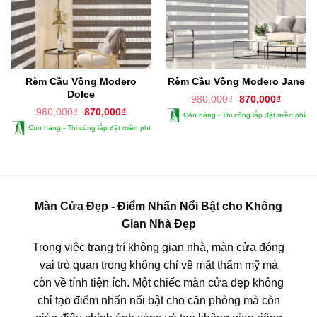
Rèm Cầu Vồng Modero
Rèm Cầu Vồng Modero Jane
Dolce
Giá
Giá
980,000
₫
870,000
₫
gốc
hiện
Giá
Giá
980,000
₫
870,000
₫
Còn hàng - Thi công lắp đặt miền phí
là:
tại
gốc
hiện
980,000₫.
là:
Còn hàng - Thi công lắp đặt miền phí
là:
tại
870,000
980,000₫.
là:
870,000₫.
Màn Cửa Đẹp - Điểm Nhấn Nổi Bật cho Không
Gian Nhà Đẹp
Trong việc trang trí không gian nhà, màn cửa đóng
vai trò quan trọng không chỉ về mặt thẩm mỹ mà
còn về tính tiện ích. Một chiếc màn cửa đẹp không
chỉ tạo điểm nhấn nổi bật cho căn phòng mà còn