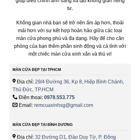
giúp điều chỉnh ánh sáng và tạo không gian riêng
tư.
Không gian nhà bạn sẽ trở nên ấm áp hơn, thoải
mái hơn với sự kết hợp hoàn hảo giữa các loại
màn cửa phong phú và đa dạng. Hãy để cho căn
phòng của bạn thêm phần sinh động và cá tính với
một chiếc màn cửa xinh xắn và thú vị!
MÀN CỬA ĐẸP TẠI TPHCM
Địa chỉ:
29/4 Đường 36, Kp 8, Hiệp Bình Chánh,
Thủ Đức, TP.HCM
Điện thoại:
0978.553.775
Email:
remcuaxinhsg@gmail.com
MÀN CỬA ĐẸP TẠI BÌNH DƯƠNG
Địa chỉ:
32 Đường D1, Đào Duy Từ, P. Đông