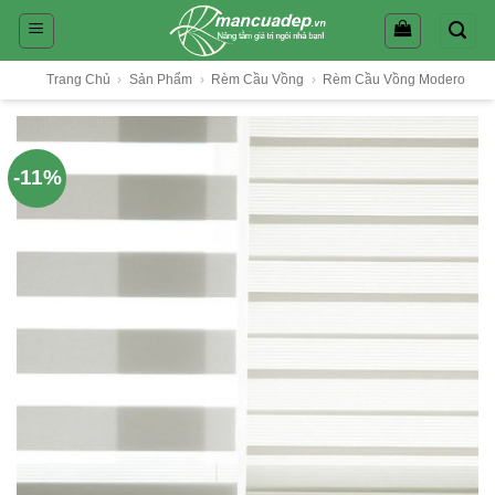
Skip
to
content
Trang Chủ
›
Sản Phẩm
›
Rèm Cầu Vồng
›
Rèm Cầu Vồng Modero
-11%