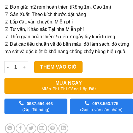
gốc
hiện
☑ Đơn giá: m2 rèm hoàn thiện (Rộng 1m, Cao 1m)
là:
tại
☑ Sản Xuất: Theo kích thước đặt hàng
980,000₫.
là:
☑ Lắp đặt, vận chuyển: Miễn phí
870,000₫.
☑ Tư vấn, Khảo sát: Tại nhà Miễn phí
☑ Thời gian hoàn thiện: 5 đến 7 ngày tùy khối lượng
☑ Đạt các tiêu chuẩn về độ bền màu, độ làm sạch, độ cứng
ma sát và đặc biệt là khả năng chống cháy bùng hiệu quả.
Rèm Cầu Vồng Modero Scalet số lượng
THÊM VÀO GIỎ
MUA NGAY
Miễn Phí Thi Công Lắp Đặt
0987.554.446
0978.553.775
(Gọi đặt hàng)
(Gọi tư vấn sản phẩm)