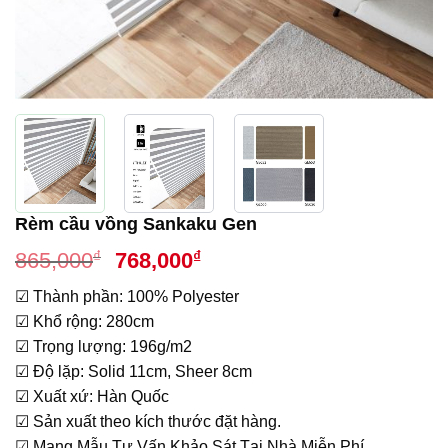
Rèm cầu vồng Sankaku Gen
Giá
Giá
₫
₫
865,000
768,000
gốc
hiện
☑ Thành phần: 100% Polyester
là:
tại
☑ Khổ rộng: 280cm
865,000₫.
là:
☑ Trọng lượng: 196g/m2
768,000₫.
☑ Độ lặp: Solid 11cm, Sheer 8cm
☑ Xuất xứ: Hàn Quốc
☑ Sản xuất theo kích thước đặt hàng.
☑ Mang Mẫu Tư Vấn Khảo Sát Tại Nhà Miễn Phí