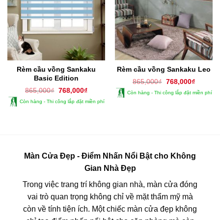
Rèm cầu vồng Sankaku
Rèm cầu vồng Sankaku Leo
Basic Edition
Giá
Giá
865,000
₫
768,000
₫
gốc
hiện
Giá
Giá
865,000
₫
768,000
₫
Còn hàng - Thi công lắp đặt miền phí
là:
tại
gốc
hiện
865,000₫.
là:
Còn hàng - Thi công lắp đặt miền phí
là:
tại
768,000
865,000₫.
là:
768,000₫.
Màn Cửa Đẹp - Điểm Nhấn Nổi Bật cho Không
Gian Nhà Đẹp
Trong việc trang trí không gian nhà, màn cửa đóng
vai trò quan trọng không chỉ về mặt thẩm mỹ mà
còn về tính tiện ích. Một chiếc màn cửa đẹp không