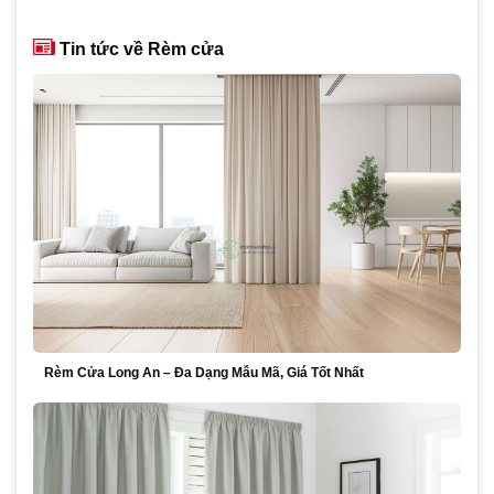
420,000₫.
là:
390,000₫.
Tin tức về Rèm cửa
Rèm Cửa Long An – Đa Dạng Mẫu Mã, Giá Tốt Nhất