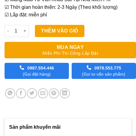
☑ Thời gian hoàn thiện: 2-3 Ngày (Theo khối lượng)
☑ Lắp đặt: miễn phí
Rèm cầu vồng Sankaku Gen số lượng
THÊM VÀO GIỎ
MUA NGAY
Miễn Phí Thi Công Lắp Đặt
0987.554.446
0978.553.775
(Gọi đặt hàng)
(Gọi tư vấn sản phẩm)
Sản phẩm khuyến mãi