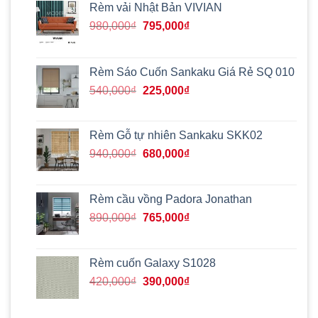
Rèm vải Nhật Bản VIVIAN
Giá
Giá
980,000
₫
795,000
₫
gốc
hiện
là:
tại
980,000₫.
là:
Rèm Sáo Cuốn Sankaku Giá Rẻ SQ 010
795,000₫.
Giá
Giá
540,000
₫
225,000
₫
gốc
hiện
là:
tại
540,000₫.
là:
Rèm Gỗ tự nhiên Sankaku SKK02
225,000₫.
Giá
Giá
940,000
₫
680,000
₫
gốc
hiện
là:
tại
940,000₫.
là:
Rèm cầu vồng Padora Jonathan
680,000₫.
Giá
Giá
890,000
₫
765,000
₫
gốc
hiện
là:
tại
890,000₫.
là:
Rèm cuốn Galaxy S1028
765,000₫.
Giá
Giá
420,000
₫
390,000
₫
gốc
hiện
là:
tại