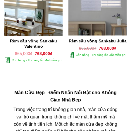
Rèm cầu vồng Sankaku
Rèm cầu vồng Sankaku Julia
Valentino
Giá
Giá
865,000
₫
768,000
₫
gốc
hiện
Giá
Giá
865,000
₫
768,000
₫
Còn hàng - Thi công lắp đặt miền phí
là:
tại
gốc
hiện
865,000₫.
là:
Còn hàng - Thi công lắp đặt miền phí
là:
tại
768,000
865,000₫.
là:
768,000₫.
Màn Cửa Đẹp - Điểm Nhấn Nổi Bật cho Không
Gian Nhà Đẹp
Trong việc trang trí không gian nhà, màn cửa đóng
vai trò quan trọng không chỉ về mặt thẩm mỹ mà
còn về tính tiện ích. Một chiếc màn cửa đẹp không