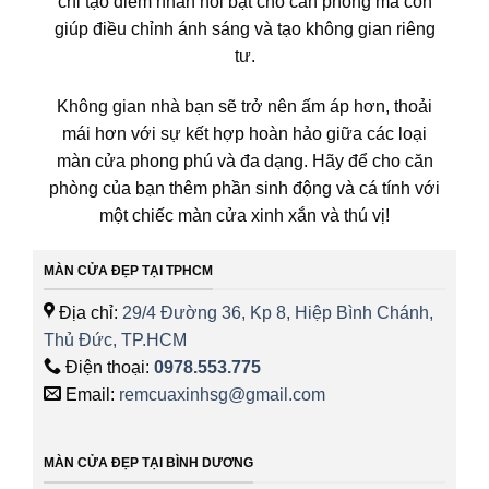
chỉ tạo điểm nhấn nổi bật cho căn phòng mà còn
giúp điều chỉnh ánh sáng và tạo không gian riêng
tư.
Không gian nhà bạn sẽ trở nên ấm áp hơn, thoải
mái hơn với sự kết hợp hoàn hảo giữa các loại
màn cửa phong phú và đa dạng. Hãy để cho căn
phòng của bạn thêm phần sinh động và cá tính với
một chiếc màn cửa xinh xắn và thú vị!
MÀN CỬA ĐẸP TẠI TPHCM
Địa chỉ:
29/4 Đường 36, Kp 8, Hiệp Bình Chánh,
Thủ Đức, TP.HCM
Điện thoại:
0978.553.775
Email:
remcuaxinhsg@gmail.com
MÀN CỬA ĐẸP TẠI BÌNH DƯƠNG