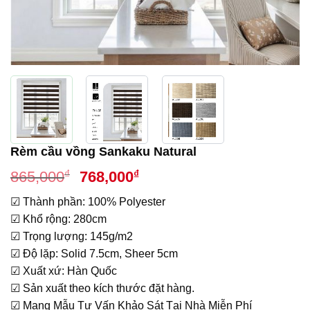
Rèm cầu vồng Sankaku Natural
Giá
Giá
₫
₫
865,000
768,000
gốc
hiện
☑ Thành phần: 100% Polyester
là:
tại
☑ Khổ rộng: 280cm
865,000₫.
là:
☑ Trọng lượng: 145g/m2
768,000₫.
☑ Độ lặp: Solid 7.5cm, Sheer 5cm
☑ Xuất xứ: Hàn Quốc
☑ Sản xuất theo kích thước đặt hàng.
☑ Mang Mẫu Tư Vấn Khảo Sát Tại Nhà Miễn Phí