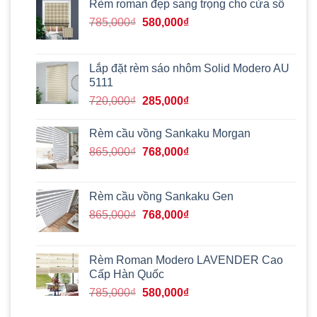
Rèm roman đẹp sang trọng cho cửa sổ
Giá
Giá
785,000
₫
580,000
₫
gốc
hiện
là:
tại
785,000₫.
là:
Lắp đặt rèm sáo nhôm Solid Modero AU
580,000₫.
5111
Giá
Giá
720,000
₫
285,000
₫
gốc
hiện
là:
tại
Rèm cầu vồng Sankaku Morgan
720,000₫.
là:
Giá
Giá
865,000
₫
768,000
₫
285,000₫.
gốc
hiện
là:
tại
865,000₫.
là:
Rèm cầu vồng Sankaku Gen
768,000₫.
Giá
Giá
865,000
₫
768,000
₫
gốc
hiện
là:
tại
865,000₫.
là:
Rèm Roman Modero LAVENDER Cao
768,000₫.
Cấp Hàn Quốc
Giá
Giá
785,000
₫
580,000
₫
gốc
hiện