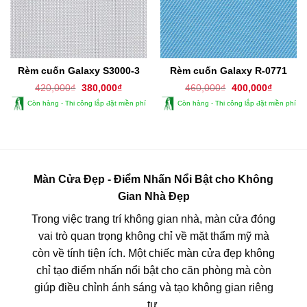
Rèm cuốn Galaxy S3000-3
Rèm cuốn Galaxy R-0771
Giá
Giá
Giá
Giá
420,000
₫
380,000
₫
460,000
₫
400,000
₫
gốc
hiện
gốc
hiện
Còn hàng - Thi công lắp đặt miền phí
Còn hàng - Thi công lắp đặt miền phí
là:
tại
là:
tại
420,000₫.
là:
460,000₫.
là:
380,000₫.
400,000
Màn Cửa Đẹp - Điểm Nhấn Nổi Bật cho Không
Gian Nhà Đẹp
Trong việc trang trí không gian nhà, màn cửa đóng
vai trò quan trọng không chỉ về mặt thẩm mỹ mà
còn về tính tiện ích. Một chiếc màn cửa đẹp không
chỉ tạo điểm nhấn nổi bật cho căn phòng mà còn
giúp điều chỉnh ánh sáng và tạo không gian riêng
tư.