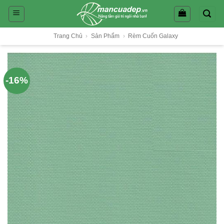
Skip
to
content
Trang Chủ
›
Sản Phẩm
›
Rèm Cuốn Galaxy
-16%