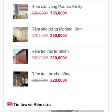
là:
tại
430,000₫.
là:
Rèm cầu vồng Padora Emily
390,000₫.
Giá
Giá
890,000
₫
765,000
₫
gốc
hiện
là:
tại
890,000₫.
là:
Rèm sáo đứng Modero Klimt
765,000₫.
Giá
Giá
320,000
₫
260,000
₫
gốc
hiện
là:
tại
320,000₫.
là:
Rèm tre trúc tự nhiên
260,000₫.
Giá
Giá
380,000
₫
320,000
₫
gốc
hiện
là:
tại
380,000₫.
là:
Rèm tre trúc che nắng
320,000₫.
Giá
Giá
380,000
₫
320,000
₫
gốc
hiện
là:
tại
380,000₫.
là:
320,000₫.
Tin tức về Rèm cửa