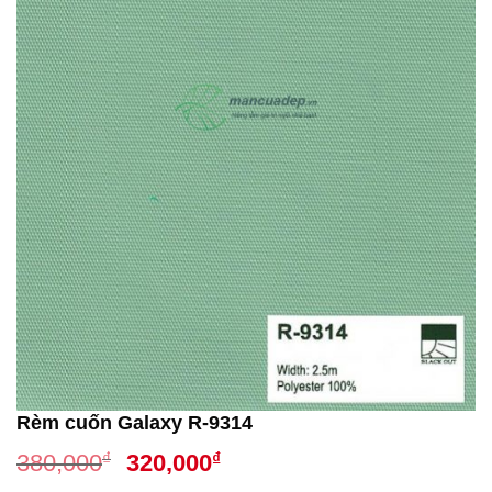
Rèm cuốn Galaxy R-9314
Giá
Giá
₫
₫
380,000
320,000
gốc
hiện