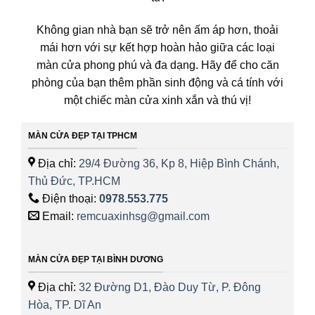
Không gian nhà bạn sẽ trở nên ấm áp hơn, thoải
mái hơn với sự kết hợp hoàn hảo giữa các loại
màn cửa phong phú và đa dạng. Hãy để cho căn
phòng của bạn thêm phần sinh động và cá tính với
một chiếc màn cửa xinh xắn và thú vị!
MÀN CỬA ĐẸP TẠI TPHCM
Địa chỉ:
29/4 Đường 36, Kp 8, Hiệp Bình Chánh,
Thủ Đức, TP.HCM
Điện thoại:
0978.553.775
Email:
remcuaxinhsg@gmail.com
MÀN CỬA ĐẸP TẠI BÌNH DƯƠNG
Địa chỉ:
32 Đường D1, Đào Duy Từ, P. Đông
Hòa, TP. Dĩ An