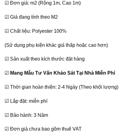
☑ Đơn giá: m2 (Rộng 1m, Cao 1m)
là:
tại
380,000₫.
là:
☑ Giá đang tính theo M2
320,000₫.
☑ Chất liệu: Polyester 100%
(Sử dụng phụ kiện khác giá thấp hoặc cao hơn)
☑ Sản xuất theo kích thước đặt hàng
☑
Mang Mẫu Tư Vấn Khảo Sát Tại Nhà Miễn Phí
☑ Thời gian hoàn thiện: 2-4 Ngày (Theo khối lượng)
☑ Lắp đặt: miễn phí
☑ Bảo hành: 3 Năm
☑ Đơn giá chưa bao gồm thuế VAT