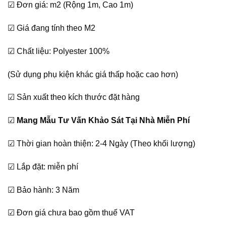
☑ Đơn giá: m2 (Rộng 1m, Cao 1m)
là:
tại
380,000₫.
là:
☑ Giá đang tính theo M2
320,000₫.
☑ Chất liệu: Polyester 100%
(Sử dụng phụ kiện khác giá thấp hoặc cao hơn)
☑ Sản xuất theo kích thước đặt hàng
☑
Mang Mẫu Tư Vấn Khảo Sát Tại Nhà Miễn Phí
☑ Thời gian hoàn thiện: 2-4 Ngày (Theo khối lượng)
☑ Lắp đặt: miễn phí
☑ Bảo hành: 3 Năm
☑ Đơn giá chưa bao gồm thuế VAT