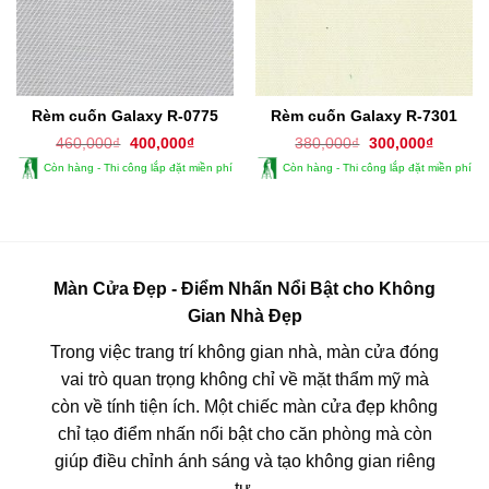
Rèm cuốn Galaxy R-0775
Rèm cuốn Galaxy R-7301
Giá
Giá
Giá
Giá
460,000
₫
400,000
₫
380,000
₫
300,000
₫
gốc
hiện
gốc
hiện
Còn hàng - Thi công lắp đặt miền phí
Còn hàng - Thi công lắp đặt miền phí
là:
tại
là:
tại
460,000₫.
là:
380,000₫.
là:
400,000₫.
300,000
Màn Cửa Đẹp - Điểm Nhấn Nổi Bật cho Không
Gian Nhà Đẹp
Trong việc trang trí không gian nhà, màn cửa đóng
vai trò quan trọng không chỉ về mặt thẩm mỹ mà
còn về tính tiện ích. Một chiếc màn cửa đẹp không
chỉ tạo điểm nhấn nổi bật cho căn phòng mà còn
giúp điều chỉnh ánh sáng và tạo không gian riêng
tư.