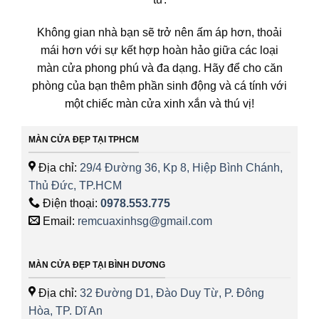
Không gian nhà bạn sẽ trở nên ấm áp hơn, thoải
mái hơn với sự kết hợp hoàn hảo giữa các loại
màn cửa phong phú và đa dạng. Hãy để cho căn
phòng của bạn thêm phần sinh động và cá tính với
một chiếc màn cửa xinh xắn và thú vị!
MÀN CỬA ĐẸP TẠI TPHCM
Địa chỉ:
29/4 Đường 36, Kp 8, Hiệp Bình Chánh,
Thủ Đức, TP.HCM
Điện thoại:
0978.553.775
Email:
remcuaxinhsg@gmail.com
MÀN CỬA ĐẸP TẠI BÌNH DƯƠNG
Địa chỉ:
32 Đường D1, Đào Duy Từ, P. Đông
Hòa, TP. Dĩ An