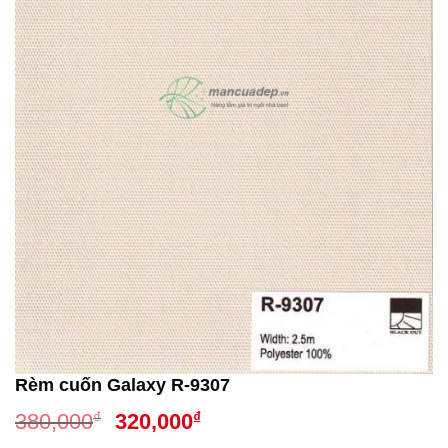
Rèm cuốn Galaxy R-9307
Giá
Giá
₫
₫
380,000
320,000
gốc
hiện