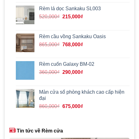
gốc
hiện
là:
tại
Rèm lá dọc Sankaku SL003
540,000₫.
là:
Giá
Giá
520,000
₫
215,000
₫
480,000₫.
gốc
hiện
là:
tại
520,000₫.
là:
Rèm cầu vồng Sankaku Oasis
215,000₫.
Giá
Giá
865,000
₫
768,000
₫
gốc
hiện
là:
tại
865,000₫.
là:
Rèm cuốn Galaxy BM-02
768,000₫.
Giá
Giá
360,000
₫
290,000
₫
gốc
hiện
là:
tại
360,000₫.
là:
Màn cửa sổ phòng khách cao cấp hiện
290,000₫.
đại
Giá
Giá
860,000
₫
675,000
₫
gốc
hiện
là:
tại
860,000₫.
là:
Tin tức về Rèm cửa
675,000₫.