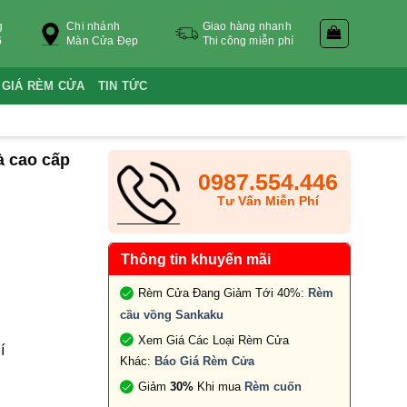
g
Chi nhánh
Giao hàng nhanh
6
Màn Cửa Đẹp
Thi công miễn phí
 GIÁ RÈM CỬA
TIN TỨC
à cao cấp
0987.554.446
Tư Vấn Miễn Phí
Thông tin khuyến mãi
Rèm Cửa Đang Giảm Tới 40%:
Rèm
cầu vồng Sankaku
Xem Giá Các Loại Rèm Cửa
í
Khác:
Báo Giá Rèm Cửa
Giảm
30%
Khi mua
Rèm cuốn