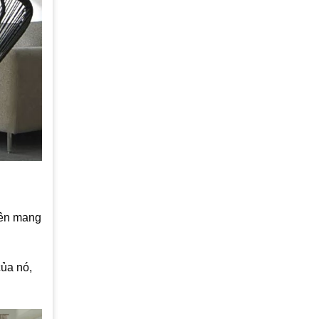
hiên mang
của nó,