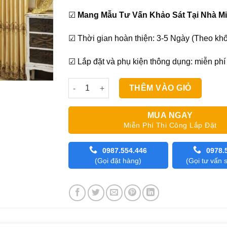
☑
Mang Mẫu Tư Vấn Khảo Sát Tại Nhà Mi
☑ Thời gian hoàn thiện: 3-5 Ngày (Theo khố
☑ Lắp đặt và phụ kiện thông dụng: miễn phí
Rèm phòng khách tân cổ điển đẹp và cao cấp
THÊM VÀO GIỎ
MUA NGAY
Miễn Phí Thi Công Lắp Đặt
0987.554.446
0978.
(Gọi đặt hàng)
(Gọi tư vấn