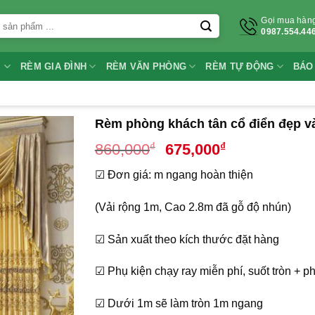
Gọi mua hàn
0987.554.44
I
RÈM GIA ĐÌNH
RÈM VĂN PHÒNG
RÈM TỰ ĐỘNG
BÁO
Rèm phòng khách tân cổ điển đẹp v
Giá
Giá
₫
₫
860,000
675,000
gốc
hiện
☑ Đơn giá: m ngang hoàn thiện
là:
tại
860,000₫.
là:
(Vải rộng 1m, Cao 2.8m đã gỗ độ nhún)
675,000₫.
☑ Sản xuất theo kích thước đặt hàng
☑ Phụ kiện chạy ray miễn phí, suốt tròn + ph
☑ Dưới 1m sẽ làm tròn 1m ngang