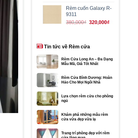
gốc
hiện
là:
tại
Rèm cuốn Galaxy R-
980,000₫.
là:
9311
870,000₫.
Giá
Giá
380,000
₫
320,000
₫
gốc
hiện
là:
tại
380,000₫.
là:
Tin tức về Rèm cửa
320,000₫.
Rèm Cửa Long An – Đa Dạng
Mẫu Mã, Giá Tốt Nhất
Rèm Cửa Bình Dương: Hoàn
Hảo Cho Mọi Ngôi Nhà
Lựa chọn rèm cửa cho phòng
ngủ
Khám phá những mẫu rèm
cửa vừa đẹp vừa lạ
Trang trí phòng đẹp với rèm
cửa lãng mạn