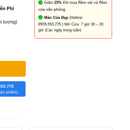
Giảm
25%
Khi mua
Rèm vải
và
Rèm
ễn Phí
cửa văn phòng
Màn Cửa Đẹp
(Hotline:
i lượng)
0978.553.775
) Mở Cửa: 7 giờ 30 – 20
giờ (Các ngày trong tuần)
 số lượng
553.775
 sản phẩm)