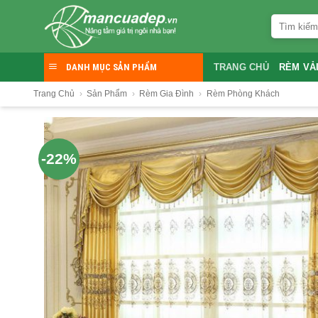
Skip
Tìm
to
kiếm:
content
DANH MỤC SẢN PHẨM
TRANG CHỦ
RÈM VẢ
Trang Chủ
›
Sản Phẩm
›
Rèm Gia Đình
›
Rèm Phòng Khách
-22%