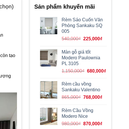
 chọn)
Sản phẩm khuyến mãi
Rèm Sáo Cuốn Văn
Phòng Sankaku SQ
005
ăn
Giá
Giá
540,000
₫
225,000
₫
gốc
hiện
là:
tại
Màn gỗ giá tốt
 còn tạo
540,000₫.
là:
Modero Paulownia
225,000₫.
PL 3105
Giá
Giá
1,150,000
₫
680,000
₫
 tượng
gốc
hiện
là:
tại
Rèm cầu vồng
1,150,000₫.
là:
Sankaku Valentino
680,000₫.
Giá
Giá
865,000
₫
768,000
₫
gốc
hiện
là:
tại
Rèm Cầu Vồng
865,000₫.
là:
Modero Nice
768,000₫.
Giá
Giá
980,000
₫
870,000
₫