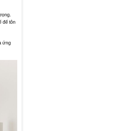
rọng.
ế để tôn
à ứng