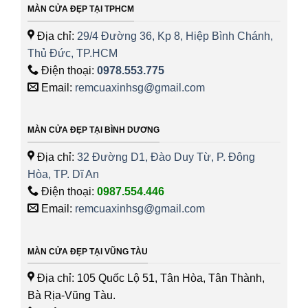
MÀN CỬA ĐẸP TẠI TPHCM
Địa chỉ:
29/4 Đường 36, Kp 8, Hiệp Bình Chánh,
Thủ Đức, TP.HCM
Điện thoại:
0978.553.775
Email:
remcuaxinhsg@gmail.com
MÀN CỬA ĐẸP TẠI BÌNH DƯƠNG
Địa chỉ:
32 Đường D1, Đào Duy Từ, P. Đông
Hòa, TP. Dĩ An
Điện thoại:
0987.554.446
Email:
remcuaxinhsg@gmail.com
MÀN CỬA ĐẸP TẠI VŨNG TÀU
Địa chỉ: 105 Quốc Lộ 51, Tân Hòa, Tân Thành,
Bà Rịa-Vũng Tàu.