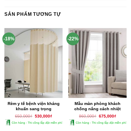
SẢN PHẨM TƯƠNG TỰ
-18%
-22%
Rèm y tế bệnh viện kháng
Mẫu màn phòng khách
khuẩn sang trọng
chống nắng cách nhiệt
Giá
Giá
Giá
Giá
650,000
₫
530,000
₫
860,000
₫
675,000
₫
gốc
hiện
gốc
hiện
Còn hàng - Thi công lắp đặt miền phí
Còn hàng - Thi công lắp đặt miền phí
là:
tại
là:
tại
650,000₫.
là:
860,000₫.
là: