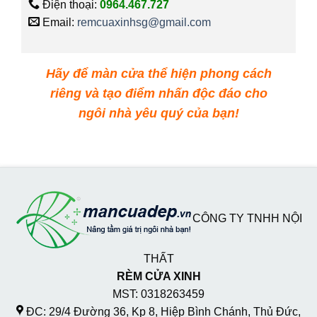
Điện thoại:
0964.467.727
Email:
remcuaxinhsg@gmail.com
Hãy để màn cửa thể hiện phong cách
riêng và tạo điểm nhấn độc đáo cho
ngôi nhà yêu quý của bạn!
CÔNG TY TNHH NỘI
THẤT
RÈM CỬA XINH
MST: 0318263459
ĐC: 29/4 Đường 36, Kp 8, Hiệp Bình Chánh, Thủ Đức,