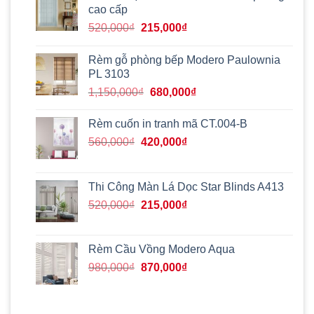
cao cấp
Giá
Giá
520,000
₫
215,000
₫
gốc
hiện
là:
tại
Rèm gỗ phòng bếp Modero Paulownia
520,000₫.
là:
PL 3103
215,000₫.
Giá
Giá
1,150,000
₫
680,000
₫
gốc
hiện
là:
tại
Rèm cuốn in tranh mã CT.004-B
1,150,000₫.
là:
Giá
Giá
560,000
₫
420,000
₫
680,000₫.
gốc
hiện
là:
tại
560,000₫.
là:
Thi Công Màn Lá Dọc Star Blinds A413
420,000₫.
Giá
Giá
520,000
₫
215,000
₫
gốc
hiện
là:
tại
520,000₫.
là:
Rèm Cầu Vồng Modero Aqua
215,000₫.
Giá
Giá
980,000
₫
870,000
₫
gốc
hiện
là:
tại
980,000₫.
là: