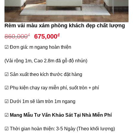
Rèm vải màu xám phòng khách đẹp chất lượng
Giá
Giá
₫
₫
860,000
675,000
gốc
hiện
☑ Đơn giá: m ngang hoàn thiện
là:
tại
860,000₫.
là:
(Vải rộng 1m, Cao 2.8m đã gỗ độ nhún)
675,000₫.
☑ Sản xuất theo kích thước đặt hàng
☑ Phụ kiện chạy ray miễn phí, suốt tròn + phí
☑ Dưới 1m sẽ làm tròn 1m ngang
☑
Mang Mẫu Tư Vấn Khảo Sát Tại Nhà Miễn Phí
☑ Thời gian hoàn thiện: 3-5 Ngày (Theo khối lượng)