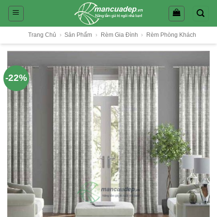
Skip
to
content
Trang Chủ
›
Sản Phẩm
›
Rèm Gia Đình
›
Rèm Phòng Khách
-22%