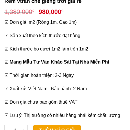
Rèm vtrần che giếng trời giá rẻ
Giá
Giá
₫
₫
1,380,000
980,000
gốc
hiện
☑ Đơn giá: m2 (Rộng 1m, Cao 1m)
là:
tại
1,380,000₫.
là:
☑ Sản xuất theo kích thước đặt hàng
980,000₫.
☑ Kích thước bộ dưới 1m2 làm tròn 1m2
☑
Mang Mẫu Tư Vấn Khảo Sát Tại Nhà Miễn Phí
☑ Thời gian hoàn thiện: 2-3 Ngày
☑ Xuất xứ: Việt Nam | Bảo hành: 2 Năm
☑ Đơn giá chưa bao gồm thuế VAT
☑ Lưu ý: Thị trường có nhiều hàng nhái kém chất lượng
Rèm vtrần che giếng trời giá rẻ số lượng