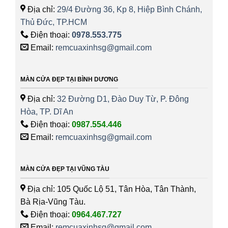
Địa chỉ:
29/4 Đường 36, Kp 8, Hiệp Bình Chánh,
Thủ Đức, TP.HCM
Điện thoại:
0978.553.775
Email:
remcuaxinhsg@gmail.com
MÀN CỬA ĐẸP TẠI BÌNH DƯƠNG
Địa chỉ:
32 Đường D1, Đào Duy Từ, P. Đông
Hòa, TP. Dĩ An
Điện thoại:
0987.554.446
Email:
remcuaxinhsg@gmail.com
MÀN CỬA ĐẸP TẠI VŨNG TÀU
Địa chỉ: 105 Quốc Lộ 51, Tân Hòa, Tân Thành,
Bà Rịa-Vũng Tàu.
Điện thoại:
0964.467.727
Email:
remcuaxinhsg@gmail.com