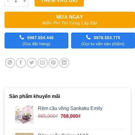
THÊM VÀO GIỎ
MUA NGAY
Miễn Phí Thi Công Lắp Đặt
0987.554.446
0978.553.775
(Gọi đặt hàng)
(Gọi tư vấn sản phẩm)
Sản phẩm khuyến mãi
Rèm cầu vồng Sankaku Emily
Giá
Giá
865,000
₫
768,000
₫
gốc
hiện
là:
tại
865,000₫.
là: