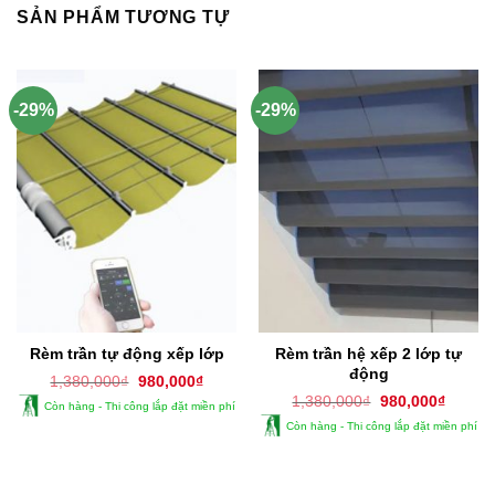
SẢN PHẨM TƯƠNG TỰ
-29%
-29%
Rèm trần tự động xếp lớp
Rèm trần hệ xếp 2 lớp tự
động
Giá
Giá
1,380,000
₫
980,000
₫
gốc
hiện
Giá
Giá
1,380,000
₫
980,000
₫
Còn hàng - Thi công lắp đặt miền phí
là:
tại
gốc
hiện
1,380,000₫.
là:
Còn hàng - Thi công lắp đặt miền phí
là:
tại
980,000₫.
1,380,000₫.
là:
980,00