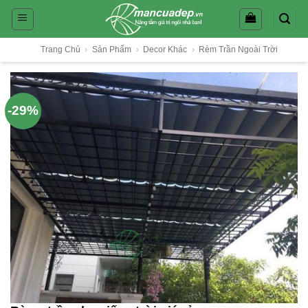
Skip
to
content
Trang Chủ
›
Sản Phẩm
›
Decor Khác
›
Rèm Trần Ngoài Trời
-29%