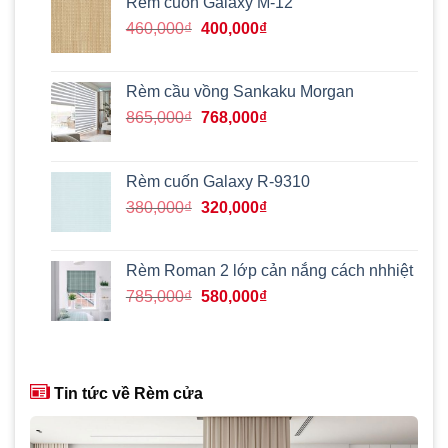
Rèm cuốn Galaxy M-12
768,000₫.
Giá
Giá
460,000
₫
400,000
₫
gốc
hiện
là:
tại
460,000₫.
là:
Rèm cầu vồng Sankaku Morgan
400,000₫.
Giá
Giá
865,000
₫
768,000
₫
gốc
hiện
là:
tại
865,000₫.
là:
Rèm cuốn Galaxy R-9310
768,000₫.
Giá
Giá
380,000
₫
320,000
₫
gốc
hiện
là:
tại
380,000₫.
là:
Rèm Roman 2 lớp cản nắng cách nhhiệt
320,000₫.
Giá
Giá
785,000
₫
580,000
₫
gốc
hiện
là:
tại
785,000₫.
là:
580,000₫.
Tin tức về Rèm cửa