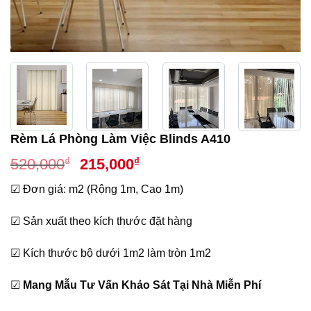
Rèm Lá Phòng Làm Việc Blinds A410
Giá
Giá
₫
₫
520,000
215,000
gốc
hiện
☑ Đơn giá: m2 (Rộng 1m, Cao 1m)
là:
tại
520,000₫.
là:
☑ Sản xuất theo kích thước đặt hàng
215,000₫.
☑ Kích thước bộ dưới 1m2 làm tròn 1m2
☑
Mang Mẫu Tư Vấn Khảo Sát Tại Nhà Miễn Phí