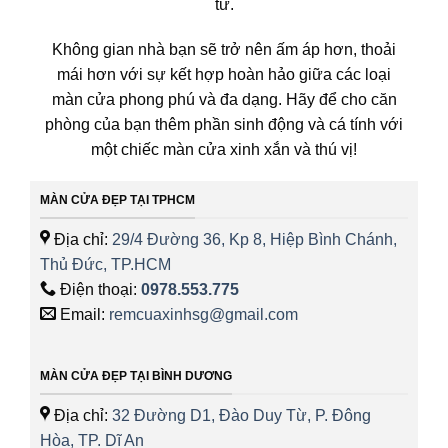
tư.
Không gian nhà bạn sẽ trở nên ấm áp hơn, thoải
mái hơn với sự kết hợp hoàn hảo giữa các loại
màn cửa phong phú và đa dạng. Hãy để cho căn
phòng của bạn thêm phần sinh động và cá tính với
một chiếc màn cửa xinh xắn và thú vị!
MÀN CỬA ĐẸP TẠI TPHCM
Địa chỉ:
29/4 Đường 36, Kp 8, Hiệp Bình Chánh,
Thủ Đức, TP.HCM
Điện thoại:
0978.553.775
Email:
remcuaxinhsg@gmail.com
MÀN CỬA ĐẸP TẠI BÌNH DƯƠNG
Địa chỉ:
32 Đường D1, Đào Duy Từ, P. Đông
Hòa, TP. Dĩ An