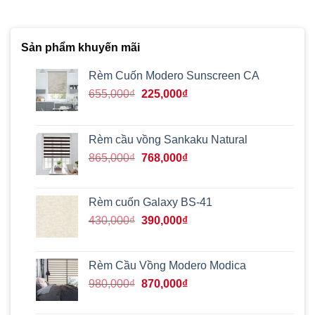
Sản phẩm khuyến mãi
Rèm Cuốn Modero Sunscreen CA
Giá
Giá
655,000
₫
225,000
₫
gốc
hiện
là:
tại
655,000₫.
là:
Rèm cầu vồng Sankaku Natural
225,000₫.
Giá
Giá
865,000
₫
768,000
₫
gốc
hiện
là:
tại
865,000₫.
là:
Rèm cuốn Galaxy BS-41
768,000₫.
Giá
Giá
430,000
₫
390,000
₫
gốc
hiện
là:
tại
430,000₫.
là:
Rèm Cầu Vồng Modero Modica
390,000₫.
Giá
Giá
980,000
₫
870,000
₫
gốc
hiện
là:
tại