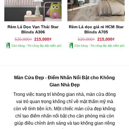
Rèm Lá Dọc Vạn Thái Star
Rèm Lá dọc giá rẻ HCM Star
Blinds A306
Blinds A705
Giá
Giá
Giá
Giá
520,000
₫
215,000
₫
520,000
₫
215,000
₫
gốc
hiện
gốc
hiện
Còn hàng - Thi công lắp đặt miền phí
Còn hàng - Thi công lắp đặt miền phí
là:
tại
là:
tại
520,000₫.
là:
520,000₫.
là:
215,000₫.
215,000
Màn Cửa Đẹp - Điểm Nhấn Nổi Bật cho Không
Gian Nhà Đẹp
Trong việc trang trí không gian nhà, màn cửa đóng
vai trò quan trọng không chỉ về mặt thẩm mỹ mà
còn về tính tiện ích. Một chiếc màn cửa đẹp không
chỉ tạo điểm nhấn nổi bật cho căn phòng mà còn
giúp điều chỉnh ánh sáng và tạo không gian riêng