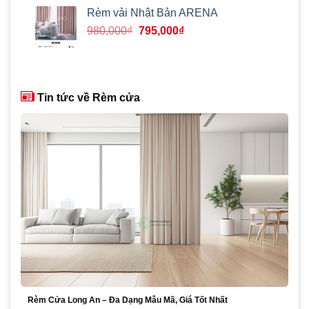
980,000₫.
là:
Rèm vải Nhật Bản ARENA
870,000₫.
Giá
Giá
980,000
₫
795,000
₫
gốc
hiện
là:
tại
980,000₫.
là:
795,000₫.
Tin tức về Rèm cửa
Rèm Cửa Long An – Đa Dạng Mẫu Mã, Giá Tốt Nhất