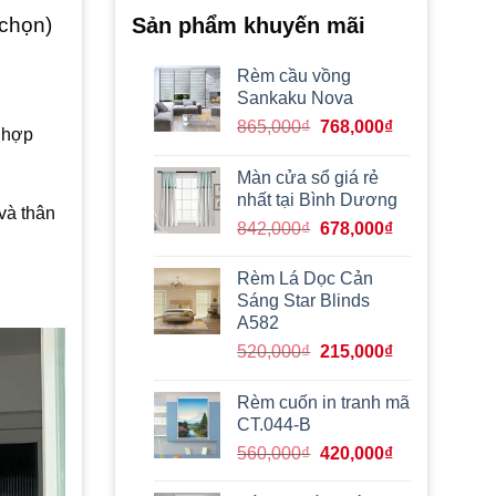
 chọn)
Sản phẩm khuyến mãi
Rèm cầu vồng
Sankaku Nova
Giá
Giá
865,000
₫
768,000
₫
t hợp
gốc
hiện
là:
tại
Màn cửa sổ giá rẻ
865,000₫.
là:
nhất tại Bình Dương
và thân
768,000₫.
Giá
Giá
842,000
₫
678,000
₫
gốc
hiện
là:
tại
Rèm Lá Dọc Cản
842,000₫.
là:
Sáng Star Blinds
678,000₫.
A582
Giá
Giá
520,000
₫
215,000
₫
gốc
hiện
là:
tại
Rèm cuốn in tranh mã
520,000₫.
là:
CT.044-B
215,000₫.
Giá
Giá
560,000
₫
420,000
₫
gốc
hiện