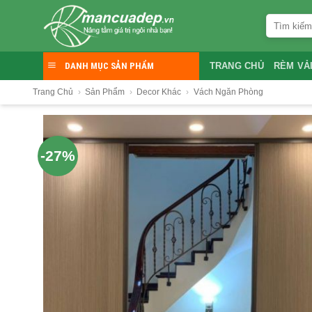
Skip
Tìm
to
kiếm:
content
DANH MỤC SẢN PHẨM
TRANG CHỦ
RÈM VẢ
Trang Chủ
›
Sản Phẩm
›
Decor Khác
›
Vách Ngăn Phòng
-27%