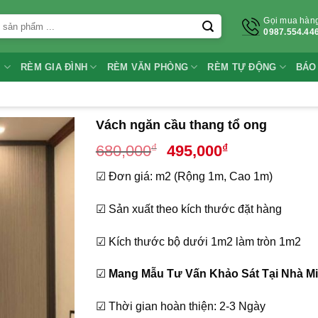
Gọi mua hàn
0987.554.44
I
RÈM GIA ĐÌNH
RÈM VĂN PHÒNG
RÈM TỰ ĐỘNG
BÁO
Vách ngăn cầu thang tổ ong
Giá
Giá
₫
₫
680,000
495,000
gốc
hiện
☑ Đơn giá: m2 (Rộng 1m, Cao 1m)
là:
tại
680,000₫.
là:
☑ Sản xuất theo kích thước đặt hàng
495,000₫.
☑ Kích thước bộ dưới 1m2 làm tròn 1m2
☑
Mang Mẫu Tư Vấn Khảo Sát Tại Nhà Mi
☑ Thời gian hoàn thiện: 2-3 Ngày