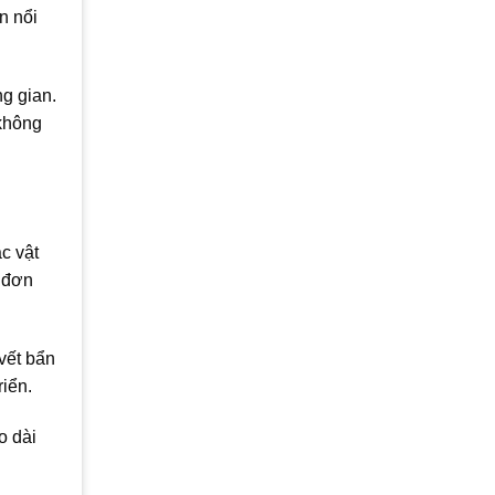
n nổi
g gian.
 không
c vật
t đơn
vết bẩn
riển.
o dài