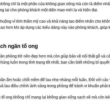
 không chỉ là một phần của không gian sống mà còn là điểm nhấ
ng lại cho phòng khách một diện mạo mới lạ và hiện đại.
chuộng vì tính thẩm mỹ cao và khả năng tạo điểm nhấn cho khôn
 cao hơn khi áp dụng các kiểu dáng này vào phòng khách, giúp
ch ngăn tổ ong
ăn phòng trở nên đẹp hơn mà còn giúp bảo vệ nội thất gỗ và cá
chúng luôn trong tình trạng tốt nhất, bạn cần biết những bí quyế
khăn ẩm hoặc chổi mềm để lau nhẹ nhàng mỗi tuần. Đối với các 
 lau điều chỉnh ánh sáng trong phòng để tránh vi khuẩn phát t
tổ ong không chỉ mang lại không gian sống sạch sẽ mà còn ké