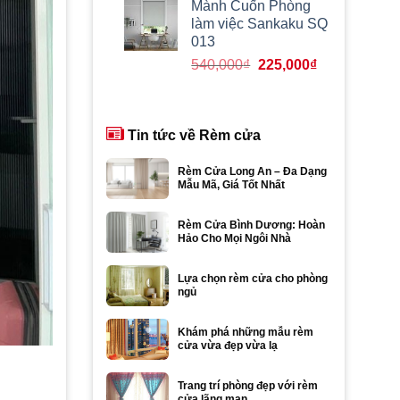
là:
tại
Mành Cuốn Phòng
560,000₫.
là:
làm việc Sankaku SQ
420,000₫.
013
Giá
Giá
540,000
₫
225,000
₫
gốc
hiện
là:
tại
540,000₫.
là:
Tin tức về Rèm cửa
225,000₫.
Rèm Cửa Long An – Đa Dạng
Mẫu Mã, Giá Tốt Nhất
Rèm Cửa Bình Dương: Hoàn
Hảo Cho Mọi Ngôi Nhà
Lựa chọn rèm cửa cho phòng
ngủ
Khám phá những mẫu rèm
cửa vừa đẹp vừa lạ
Trang trí phòng đẹp với rèm
cửa lãng mạn