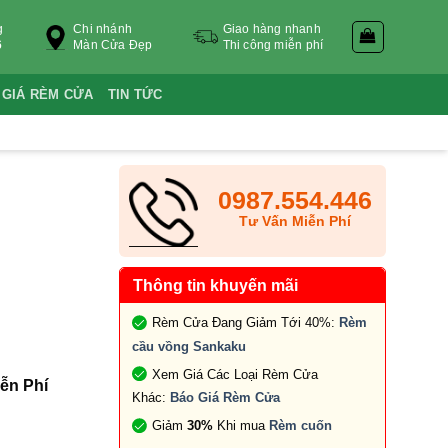
g
Chi nhánh
Giao hàng nhanh
6
Màn Cửa Đẹp
Thi công miễn phí
 GIÁ RÈM CỬA
TIN TỨC
0987.554.446
Tư Vấn Miễn Phí
Thông tin khuyến mãi
Rèm Cửa Đang Giảm Tới 40%:
Rèm
cầu vồng Sankaku
Xem Giá Các Loại Rèm Cửa
ễn Phí
Khác:
Báo Giá Rèm Cửa
Giảm
30%
Khi mua
Rèm cuốn