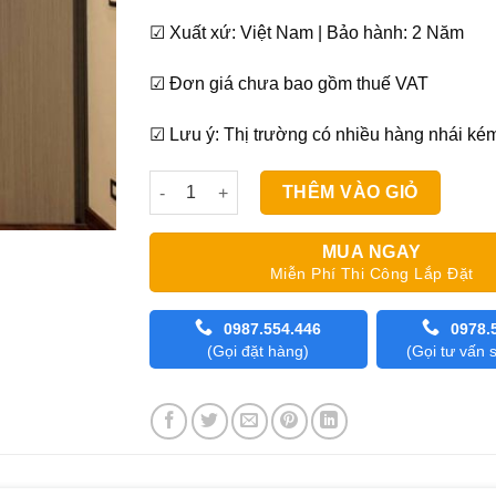
☑ Xuất xứ: Việt Nam | Bảo hành: 2 Năm
☑ Đơn giá chưa bao gồm thuế VAT
☑ Lưu ý: Thị trường có nhiều hàng nhái ké
Vách ngăn cầu thang tổ ong số lượng
THÊM VÀO GIỎ
MUA NGAY
Miễn Phí Thi Công Lắp Đặt
0987.554.446
0978.
(Gọi đặt hàng)
(Gọi tư vấn