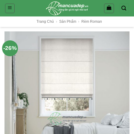
Skip
to
content
Trang Chủ
›
Sản Phẩm
›
Rèm Roman
-26%