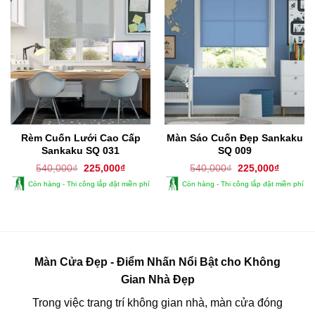
Rèm Cuốn Lưới Cao Cấp
Màn Sáo Cuốn Đẹp Sankaku
Sankaku SQ 031
SQ 009
Giá
Giá
Giá
Giá
540,000
₫
225,000
₫
540,000
₫
225,000
₫
gốc
hiện
gốc
hiện
Còn hàng - Thi công lắp đặt miền phí
Còn hàng - Thi công lắp đặt miền phí
là:
tại
là:
tại
540,000₫.
là:
540,000₫.
là:
225,000₫.
225,000
Màn Cửa Đẹp - Điểm Nhấn Nổi Bật cho Không
Gian Nhà Đẹp
Trong việc trang trí không gian nhà, màn cửa đóng