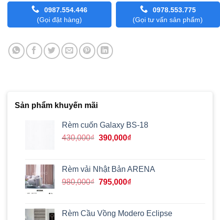
0987.554.446
0978.553.775
(Gọi đặt hàng)
(Gọi tư vấn sản phẩm)
Sản phẩm khuyến mãi
Rèm cuốn Galaxy BS-18
Giá
Giá
430,000
₫
390,000
₫
gốc
hiện
là:
tại
430,000₫.
là:
Rèm vải Nhật Bản ARENA
390,000₫.
Giá
Giá
980,000
₫
795,000
₫
gốc
hiện
là:
tại
980,000₫.
là:
Rèm Cầu Vồng Modero Eclipse