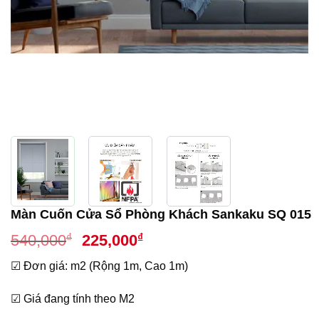
Màn Cuốn Cửa Sổ Phòng Khách Sankaku SQ 015
Giá
Giá
₫
₫
540,000
225,000
gốc
hiện
☑ Đơn giá: m2 (Rộng 1m, Cao 1m)
là:
tại
540,000₫.
là:
☑ Giá đang tính theo M2
225,000₫.