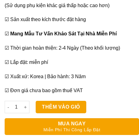
(Sử dụng phụ kiện khác giá thấp hoặc cao hơn)
☑ Sản xuất theo kích thước đặt hàng
☑
Mang Mẫu Tư Vấn Khảo Sát Tại Nhà Miễn Phí
☑ Thời gian hoàn thiện: 2-4 Ngày (Theo khối lượng)
☑ Lắp đặt: miễn phí
☑ Xuất xứ: Korea | Bảo hành: 3 Năm
☑ Đơn giá chưa bao gồm thuế VAT
Màn Cuốn Cửa Sổ Phòng Khách Sankaku SQ 015 số lượng
THÊM VÀO GIỎ
MUA NGAY
Miễn Phí Thi Công Lắp Đặt