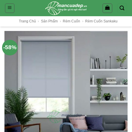
Skip
to
content
Trang Chủ
›
Sản Phẩm
›
Rèm Cuốn
›
Rèm Cuốn Sankaku
-58%