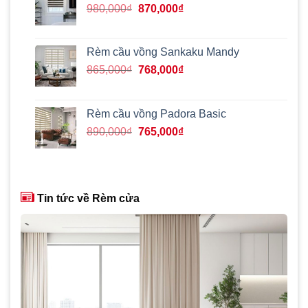
795,000₫.
Giá
Giá
980,000
₫
870,000
₫
gốc
hiện
là:
tại
980,000₫.
là:
Rèm cầu vồng Sankaku Mandy
870,000₫.
Giá
Giá
865,000
₫
768,000
₫
gốc
hiện
là:
tại
865,000₫.
là:
Rèm cầu vồng Padora Basic
768,000₫.
Giá
Giá
890,000
₫
765,000
₫
gốc
hiện
là:
tại
890,000₫.
là:
765,000₫.
Tin tức về Rèm cửa