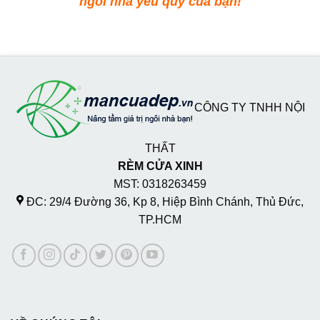
ngôi nhà yêu quý của bạn!
CÔNG TY TNHH NỘI
THẤT
RÈM CỬA XINH
MST: 0318263459
ĐC: 29/4 Đường 36, Kp 8, Hiệp Bình Chánh, Thủ Đức,
TP.HCM