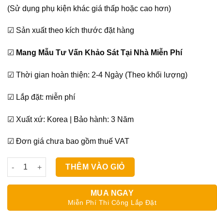
(Sử dụng phụ kiện khác giá thấp hoặc cao hơn)
☑ Sản xuất theo kích thước đặt hàng
☑
Mang Mẫu Tư Vấn Khảo Sát Tại Nhà Miễn Phí
☑ Thời gian hoàn thiện: 2-4 Ngày (Theo khối lượng)
☑ Lắp đặt: miễn phí
☑ Xuất xứ: Korea | Bảo hành: 3 Năm
☑ Đơn giá chưa bao gồm thuế VAT
Rèm Phòng Tắm Cuốn Sankaku SQ 006 số lượng
THÊM VÀO GIỎ
MUA NGAY
Miễn Phí Thi Công Lắp Đặt