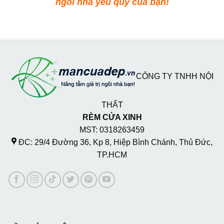
ngôi nhà yêu quý của bạn!
CÔNG TY TNHH NỘI
THẤT
RÈM CỬA XINH
MST: 0318263459
ĐC: 29/4 Đường 36, Kp 8, Hiệp Bình Chánh, Thủ Đức,
TP.HCM