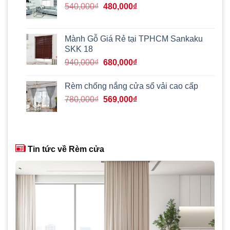
290,000₫.
Giá
Giá
540,000
₫
480,000
₫
gốc
hiện
là:
tại
540,000₫.
là:
Mành Gỗ Giá Rẻ tại TPHCM Sankaku
480,000₫.
SKK 18
Giá
Giá
940,000
₫
680,000
₫
gốc
hiện
là:
tại
Rèm chống nắng cửa sổ vải cao cấp
940,000₫.
là:
Giá
Giá
780,000
₫
569,000
₫
680,000₫.
gốc
hiện
là:
tại
780,000₫.
là:
569,000₫.
Tin tức về Rèm cửa