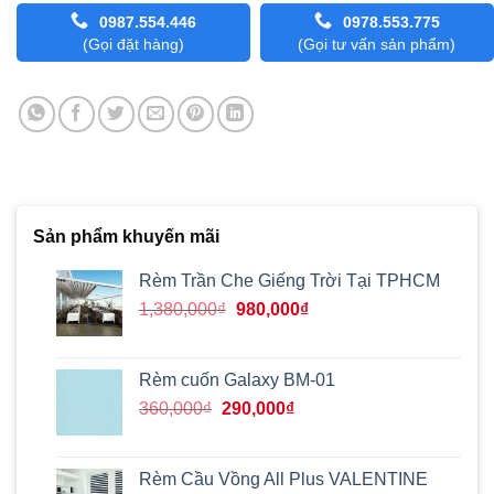
0987.554.446
0978.553.775
(Gọi đặt hàng)
(Gọi tư vấn sản phẩm)
Sản phẩm khuyến mãi
Rèm Trần Che Giếng Trời Tại TPHCM
Giá
Giá
1,380,000
₫
980,000
₫
gốc
hiện
là:
tại
1,380,000₫.
là:
Rèm cuốn Galaxy BM-01
980,000₫.
Giá
Giá
360,000
₫
290,000
₫
gốc
hiện
là:
tại
360,000₫.
là:
Rèm Cầu Vồng All Plus VALENTINE