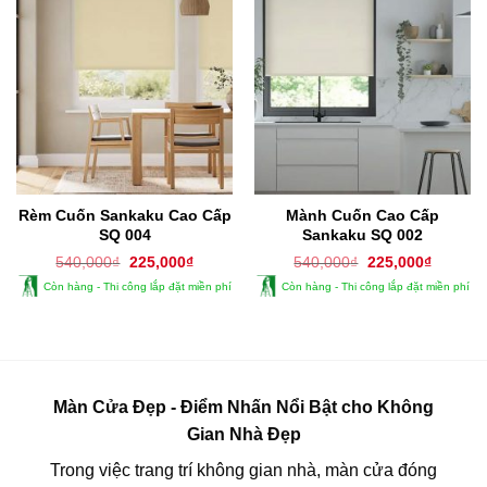
Rèm Cuốn Sankaku Cao Cấp
Mành Cuốn Cao Cấp
SQ 004
Sankaku SQ 002
Giá
Giá
Giá
Giá
540,000
₫
225,000
₫
540,000
₫
225,000
₫
gốc
hiện
gốc
hiện
Còn hàng - Thi công lắp đặt miền phí
Còn hàng - Thi công lắp đặt miền phí
là:
tại
là:
tại
540,000₫.
là:
540,000₫.
là:
225,000₫.
225,000
Màn Cửa Đẹp - Điểm Nhấn Nổi Bật cho Không
Gian Nhà Đẹp
Trong việc trang trí không gian nhà, màn cửa đóng