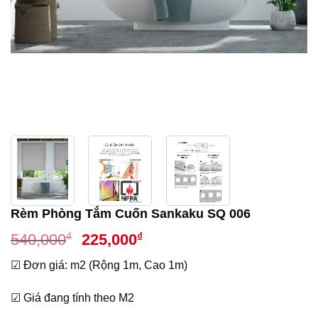
Rèm Phòng Tắm Cuốn Sankaku SQ 006
Giá
Giá
₫
₫
540,000
225,000
gốc
hiện
☑ Đơn giá: m2 (Rộng 1m, Cao 1m)
là:
tại
540,000₫.
là:
☑ Giá đang tính theo M2
225,000₫.