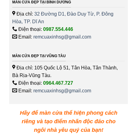
MÀN CỬA ĐẸP TẠI BÌNH DƯƠNG
Địa chỉ:
32 Đường D1, Đào Duy Từ, P. Đông
Hòa, TP. Dĩ An
Điện thoại:
0987.554.446
Email:
remcuaxinhsg@gmail.com
MÀN CỬA ĐẸP TẠI VŨNG TÀU
Địa chỉ: 105 Quốc Lộ 51, Tân Hòa, Tân Thành,
Bà Rịa-Vũng Tàu.
Điện thoại:
0964.467.727
Email:
remcuaxinhsg@gmail.com
Hãy để màn cửa thể hiện phong cách
riêng và tạo điểm nhấn độc đáo cho
ngôi nhà yêu quý của bạn!