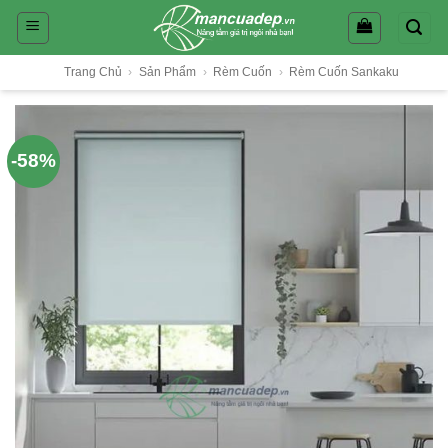
Skip
to
content
Trang Chủ
›
Sản Phẩm
›
Rèm Cuốn
›
Rèm Cuốn Sankaku
-58%