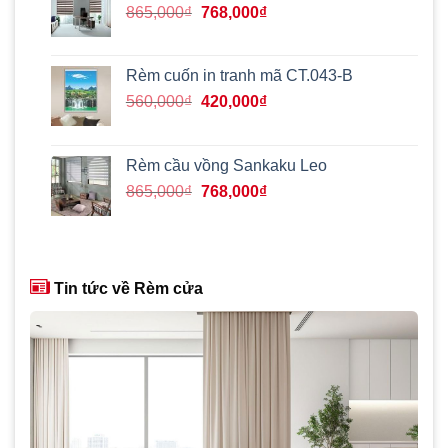
390,000₫.
Giá
Giá
865,000
₫
768,000
₫
gốc
hiện
là:
tại
865,000₫.
là:
Rèm cuốn in tranh mã CT.043-B
768,000₫.
Giá
Giá
560,000
₫
420,000
₫
gốc
hiện
là:
tại
560,000₫.
là:
Rèm cầu vồng Sankaku Leo
420,000₫.
Giá
Giá
865,000
₫
768,000
₫
gốc
hiện
là:
tại
865,000₫.
là:
768,000₫.
Tin tức về Rèm cửa