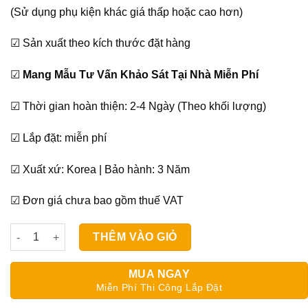
(Sử dụng phụ kiện khác giá thấp hoặc cao hơn)
☑ Sản xuất theo kích thước đặt hàng
☑
Mang Mẫu Tư Vấn Khảo Sát Tại Nhà Miễn Phí
☑ Thời gian hoàn thiện: 2-4 Ngày (Theo khối lượng)
☑ Lắp đặt: miễn phí
☑ Xuất xứ: Korea | Bảo hành: 3 Năm
☑ Đơn giá chưa bao gồm thuế VAT
Màn Cuốn Đẹp Giá Rẻ Sankaku SQ 007 số lượng
THÊM VÀO GIỎ
MUA NGAY
Miễn Phí Thi Công Lắp Đặt