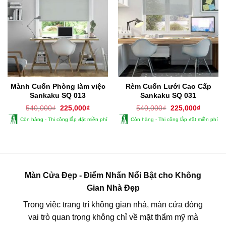
Mành Cuốn Phòng làm việc
Rèm Cuốn Lưới Cao Cấp
Sankaku SQ 013
Sankaku SQ 031
Giá
Giá
Giá
Giá
540,000
₫
225,000
₫
540,000
₫
225,000
₫
gốc
hiện
gốc
hiện
Còn hàng - Thi công lắp đặt miền phí
Còn hàng - Thi công lắp đặt miền phí
là:
tại
là:
tại
540,000₫.
là:
540,000₫.
là:
225,000₫.
225,000
Màn Cửa Đẹp - Điểm Nhấn Nổi Bật cho Không
Gian Nhà Đẹp
Trong việc trang trí không gian nhà, màn cửa đóng
vai trò quan trọng không chỉ về mặt thẩm mỹ mà