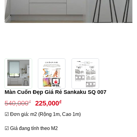
Màn Cuốn Đẹp Giá Rẻ Sankaku SQ 007
Giá
Giá
₫
₫
540,000
225,000
gốc
hiện
☑ Đơn giá: m2 (Rộng 1m, Cao 1m)
là:
tại
540,000₫.
là:
☑ Giá đang tính theo M2
225,000₫.