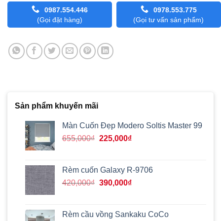
0987.554.446
0978.553.775
(Gọi đặt hàng)
(Gọi tư vấn sản phẩm)
Sản phẩm khuyến mãi
Màn Cuốn Đẹp Modero Soltis Master 99
Giá
Giá
655,000
₫
225,000
₫
gốc
hiện
là:
tại
655,000₫.
là:
Rèm cuốn Galaxy R-9706
225,000₫.
Giá
Giá
420,000
₫
390,000
₫
gốc
hiện
là:
tại
420,000₫.
là:
Rèm cầu vồng Sankaku CoCo