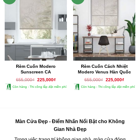
Rèm Cuốn Modero
Rèm Cuốn Cách Nhiệt
Sunscreen CA
Modero Venus Hàn Quốc
Giá
Giá
Giá
Giá
655,000
₫
225,000
₫
655,000
₫
225,000
₫
gốc
hiện
gốc
hiện
Còn hàng - Thi công lắp đặt miền phí
Còn hàng - Thi công lắp đặt miền phí
là:
tại
là:
tại
655,000₫.
là:
655,000₫.
là:
225,000₫.
225,000
Màn Cửa Đẹp - Điểm Nhấn Nổi Bật cho Không
Gian Nhà Đẹp
Trong việc trang trí không gian nhà, màn cửa đóng