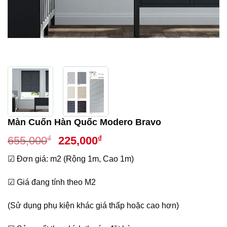
Màn Cuốn Hàn Quốc Modero Bravo
Giá
Giá
₫
₫
655,000
225,000
gốc
hiện
☑ Đơn giá: m2 (Rộng 1m, Cao 1m)
là:
tại
655,000₫.
là:
☑ Giá đang tính theo M2
225,000₫.
(Sử dụng phụ kiện khác giá thấp hoặc cao hơn)