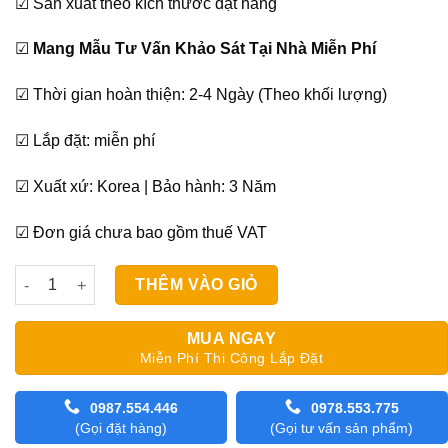
☑ Sản xuất theo kích thước đặt hàng
☑
Mang Mẫu Tư Vấn Khảo Sát Tại Nhà Miễn Phí
☑ Thời gian hoàn thiện: 2-4 Ngày (Theo khối lượng)
☑ Lắp đặt: miễn phí
☑ Xuất xứ: Korea | Bảo hành: 3 Năm
☑ Đơn giá chưa bao gồm thuế VAT
Màn Cuốn Hàn Quốc Modero Bravo số lượng
THÊM VÀO GIỎ
MUA NGAY
Miễn Phí Thi Công Lắp Đặt
0987.554.446
0978.553.775
(Gọi đặt hàng)
(Gọi tư vấn sản phẩm)