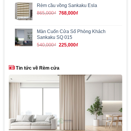
520,000₫.
là:
Rèm cầu vồng Sankaku Esla
215,000₫.
Giá
Giá
865,000
₫
768,000
₫
gốc
hiện
là:
tại
865,000₫.
là:
Màn Cuốn Cửa Sổ Phòng Khách
768,000₫.
Sankaku SQ 015
Giá
Giá
540,000
₫
225,000
₫
gốc
hiện
là:
tại
540,000₫.
là:
Tin tức về Rèm cửa
225,000₫.