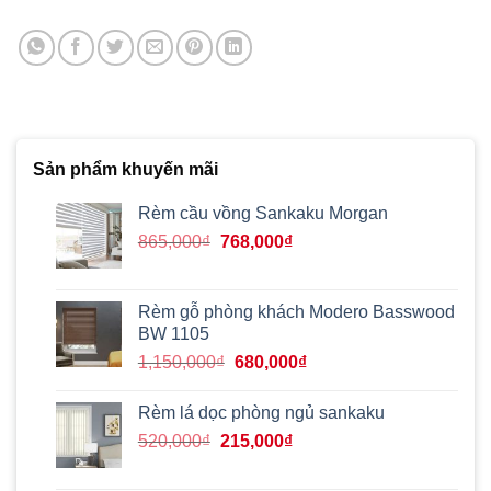
Sản phẩm khuyến mãi
Rèm cầu vồng Sankaku Morgan
Giá
Giá
865,000
₫
768,000
₫
gốc
hiện
là:
tại
865,000₫.
là:
Rèm gỗ phòng khách Modero Basswood
768,000₫.
BW 1105
Giá
Giá
1,150,000
₫
680,000
₫
gốc
hiện
là:
tại
Rèm lá dọc phòng ngủ sankaku
1,150,000₫.
là:
Giá
Giá
520,000
₫
215,000
₫
680,000₫.
gốc
hiện
là:
tại