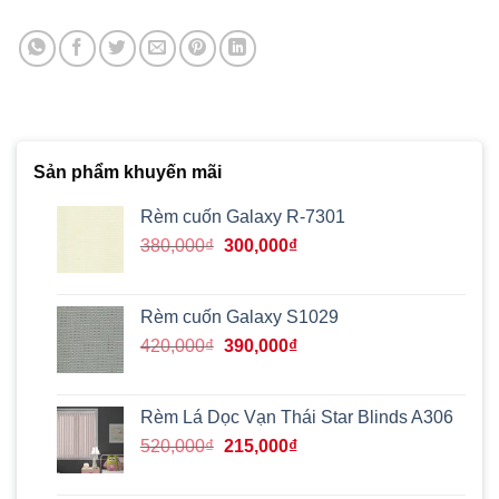
Sản phẩm khuyến mãi
Rèm cuốn Galaxy R-7301
Giá
Giá
380,000
₫
300,000
₫
gốc
hiện
là:
tại
380,000₫.
là:
Rèm cuốn Galaxy S1029
300,000₫.
Giá
Giá
420,000
₫
390,000
₫
gốc
hiện
là:
tại
420,000₫.
là:
Rèm Lá Dọc Vạn Thái Star Blinds A306
390,000₫.
Giá
Giá
520,000
₫
215,000
₫
gốc
hiện
là:
tại