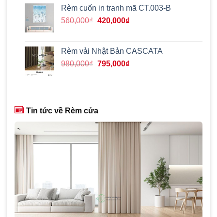
520,000₫.
là:
Rèm cuốn in tranh mã CT.003-B
215,000₫.
Giá
Giá
560,000
₫
420,000
₫
gốc
hiện
là:
tại
560,000₫.
là:
Rèm vải Nhật Bản CASCATA
420,000₫.
Giá
Giá
980,000
₫
795,000
₫
gốc
hiện
là:
tại
980,000₫.
là:
795,000₫.
Tin tức về Rèm cửa