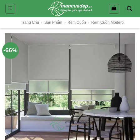
Skip
to
content
Trang Chủ
›
Sản Phẩm
›
Rèm Cuốn
›
Rèm Cuốn Modero
-66%