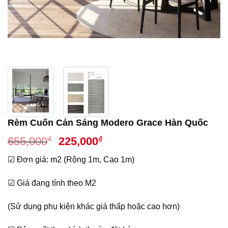
Rèm Cuốn Cản Sáng Modero Grace Hàn Quốc
Giá
Giá
₫
₫
655,000
225,000
gốc
hiện
☑ Đơn giá: m2 (Rộng 1m, Cao 1m)
là:
tại
655,000₫.
là:
☑ Giá đang tính theo M2
225,000₫.
(Sử dụng phụ kiện khác giá thấp hoặc cao hơn)