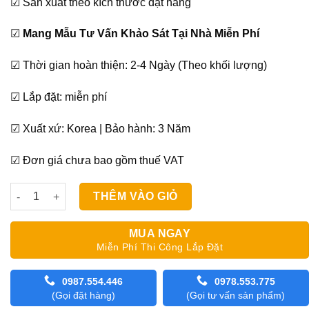
☑ Sản xuất theo kích thước đặt hàng
☑
Mang Mẫu Tư Vấn Khảo Sát Tại Nhà Miễn Phí
☑ Thời gian hoàn thiện: 2-4 Ngày (Theo khối lượng)
☑ Lắp đặt: miễn phí
☑ Xuất xứ: Korea | Bảo hành: 3 Năm
☑ Đơn giá chưa bao gồm thuế VAT
Rèm Cuốn Cản Sáng Modero Grace Hàn Quốc số lượng
THÊM VÀO GIỎ
MUA NGAY
Miễn Phí Thi Công Lắp Đặt
0987.554.446
0978.553.775
(Gọi đặt hàng)
(Gọi tư vấn sản phẩm)