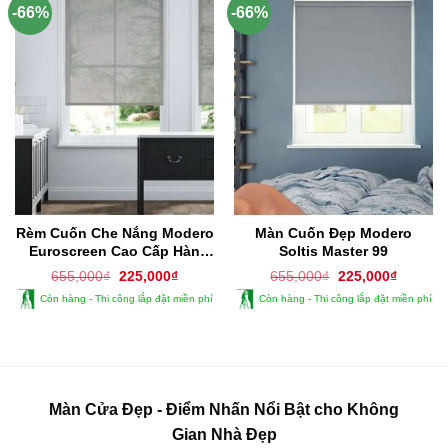
-66%
-66%
Rèm Cuốn Che Nắng Modero
Màn Cuốn Đẹp Modero
Euroscreen Cao Cấp Hàn
Soltis Master 99
Quốc
Giá
Giá
Giá
Giá
655,000
₫
225,000
₫
655,000
₫
225,000
₫
gốc
hiện
gốc
hiện
Còn hàng - Thi công lắp đặt miền phí
Còn hàng - Thi công lắp đặt miền phí
là:
tại
là:
tại
655,000₫.
là:
655,000₫.
là:
225,000₫.
225,000
Màn Cửa Đẹp - Điểm Nhấn Nổi Bật cho Không
Gian Nhà Đẹp