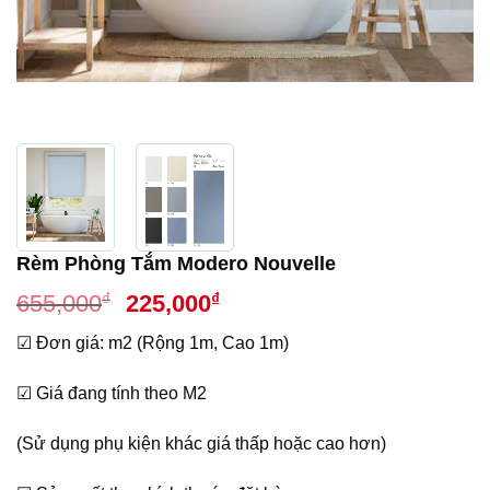
Rèm Phòng Tắm Modero Nouvelle
Giá
Giá
₫
₫
655,000
225,000
gốc
hiện
☑ Đơn giá: m2 (Rộng 1m, Cao 1m)
là:
tại
655,000₫.
là:
☑ Giá đang tính theo M2
225,000₫.
(Sử dụng phụ kiện khác giá thấp hoặc cao hơn)