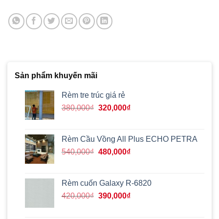
Sản phẩm khuyến mãi
Rèm tre trúc giá rẻ
Giá
Giá
380,000
₫
320,000
₫
gốc
hiện
là:
tại
380,000₫.
là:
Rèm Cầu Vồng All Plus ECHO PETRA
320,000₫.
Giá
Giá
540,000
₫
480,000
₫
gốc
hiện
là:
tại
540,000₫.
là:
Rèm cuốn Galaxy R-6820
480,000₫.
Giá
Giá
420,000
₫
390,000
₫
gốc
hiện
là:
tại