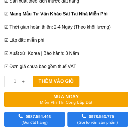
☑ Sản xuất theo kích thước đặt hàng
☑
Mang Mẫu Tư Vấn Khảo Sát Tại Nhà Miễn Phí
☑ Thời gian hoàn thiện: 2-4 Ngày (Theo khối lượng)
☑ Lắp đặt: miễn phí
☑ Xuất xứ: Korea | Bảo hành: 3 Năm
☑ Đơn giá chưa bao gồm thuế VAT
Rèm Phòng Tắm Modero Nouvelle số lượng
THÊM VÀO GIỎ
MUA NGAY
Miễn Phí Thi Công Lắp Đặt
0987.554.446
0978.553.775
(Gọi đặt hàng)
(Gọi tư vấn sản phẩm)