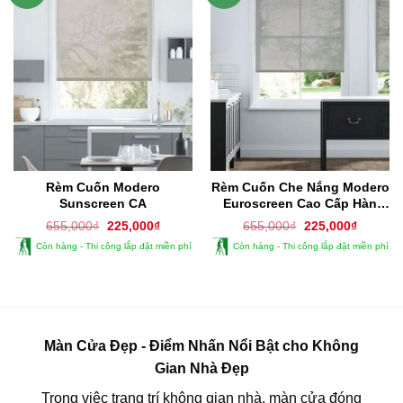
Rèm Cuốn Modero
Rèm Cuốn Che Nắng Modero
Sunscreen CA
Euroscreen Cao Cấp Hàn
Quốc
Giá
Giá
Giá
Giá
655,000
₫
225,000
₫
655,000
₫
225,000
₫
gốc
hiện
gốc
hiện
Còn hàng - Thi công lắp đặt miền phí
Còn hàng - Thi công lắp đặt miền phí
là:
tại
là:
tại
655,000₫.
là:
655,000₫.
là:
225,000₫.
225,000
Màn Cửa Đẹp - Điểm Nhấn Nổi Bật cho Không
Gian Nhà Đẹp
Trong việc trang trí không gian nhà, màn cửa đóng