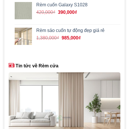
420,000₫.
là:
Rèm cuốn Galaxy S1028
390,000₫.
Giá
Giá
420,000
₫
390,000
₫
gốc
hiện
là:
tại
420,000₫.
là:
Rèm sáo cuốn tự động đẹp giá rẻ
390,000₫.
Giá
Giá
1,380,000
₫
985,000
₫
gốc
hiện
là:
tại
1,380,000₫.
là:
985,000₫.
Tin tức về Rèm cửa