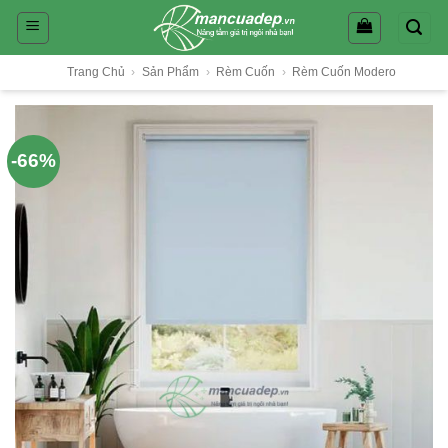
Skip
to
content
Trang Chủ
›
Sản Phẩm
›
Rèm Cuốn
›
Rèm Cuốn Modero
-66%