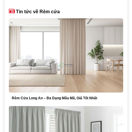
là:
tại
860,000₫.
là:
Tin tức về Rèm cửa
675,000₫.
Rèm Cửa Long An – Đa Dạng Mẫu Mã, Giá Tốt Nhất