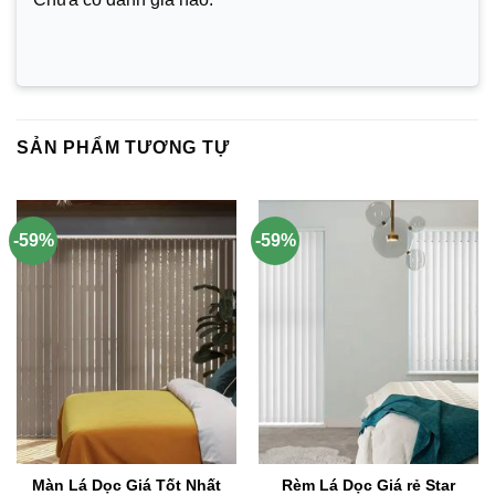
SẢN PHẨM TƯƠNG TỰ
-59%
-59%
Màn Lá Dọc Giá Tốt Nhất
Rèm Lá Dọc Giá rẻ Star