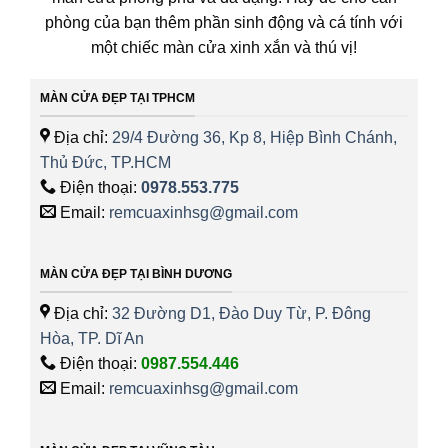
phòng của bạn thêm phần sinh động và cá tính với
một chiếc màn cửa xinh xắn và thú vị!
MÀN CỬA ĐẸP TẠI TPHCM
Địa chỉ:
29/4 Đường 36, Kp 8, Hiệp Bình Chánh,
Thủ Đức, TP.HCM
Điện thoại:
0978.553.775
Email:
remcuaxinhsg@gmail.com
MÀN CỬA ĐẸP TẠI BÌNH DƯƠNG
Địa chỉ:
32 Đường D1, Đào Duy Từ, P. Đông
Hòa, TP. Dĩ An
Điện thoại:
0987.554.446
Email:
remcuaxinhsg@gmail.com