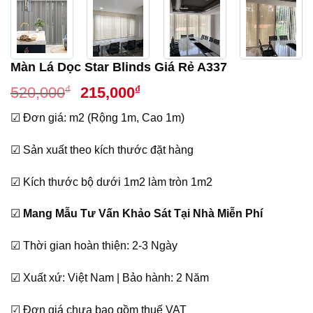
Màn Lá Dọc Star Blinds Giá Rẻ A337
Giá
Giá
₫
₫
520,000
215,000
gốc
hiện
☑ Đơn giá: m2 (Rộng 1m, Cao 1m)
là:
tại
520,000₫.
là:
☑ Sản xuất theo kích thước đặt hàng
215,000₫.
☑ Kích thước bộ dưới 1m2 làm tròn 1m2
☑
Mang Mẫu Tư Vấn Khảo Sát Tại Nhà Miễn Phí
☑ Thời gian hoàn thiện: 2-3 Ngày
☑ Xuất xứ: Việt Nam | Bảo hành: 2 Năm
☑ Đơn giá chưa bao gồm thuế VAT