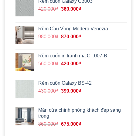
Rèm cuốn Galaxy C3003
Giá
Giá
420,000
₫
360,000
₫
gốc
hiện
là:
tại
420,000₫.
là:
Rèm Cầu Vồng Modero Venezia
360,000₫.
Giá
Giá
980,000
₫
870,000
₫
gốc
hiện
là:
tại
980,000₫.
là:
Rèm cuốn in tranh mã CT.007-B
870,000₫.
Giá
Giá
560,000
₫
420,000
₫
gốc
hiện
là:
tại
560,000₫.
là:
Rèm cuốn Galaxy BS-42
420,000₫.
Giá
Giá
430,000
₫
390,000
₫
gốc
hiện
là:
tại
430,000₫.
là:
Màn cửa chính phòng khách đẹp sang
390,000₫.
trọng
Giá
Giá
860,000
₫
675,000
₫
gốc
hiện