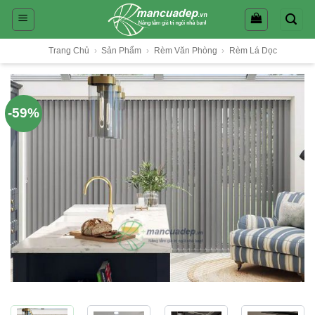
Skip
to
content
Trang Chủ
›
Sản Phẩm
›
Rèm Văn Phòng
›
Rèm Lá Dọc
-59%