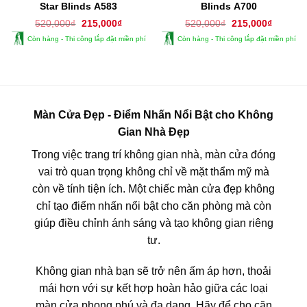
Star Blinds A583
Blinds A700
Giá
Giá
Giá
Giá
520,000
₫
215,000
₫
520,000
₫
215,000
₫
gốc
hiện
gốc
hiện
Còn hàng - Thi công lắp đặt miền phí
Còn hàng - Thi công lắp đặt miền phí
là:
tại
là:
tại
520,000₫.
là:
520,000₫.
là:
215,000₫.
215,000
Màn Cửa Đẹp - Điểm Nhấn Nổi Bật cho Không
Gian Nhà Đẹp
Trong việc trang trí không gian nhà, màn cửa đóng
vai trò quan trọng không chỉ về mặt thẩm mỹ mà
còn về tính tiện ích. Một chiếc màn cửa đẹp không
chỉ tạo điểm nhấn nổi bật cho căn phòng mà còn
giúp điều chỉnh ánh sáng và tạo không gian riêng
tư.
Không gian nhà bạn sẽ trở nên ấm áp hơn, thoải
mái hơn với sự kết hợp hoàn hảo giữa các loại
màn cửa phong phú và đa dạng. Hãy để cho căn