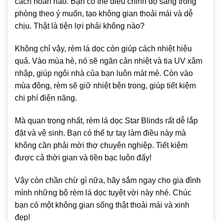
cách hoàn hảo. Bạn có thể điều chỉnh độ sáng trong
phòng theo ý muốn, tạo không gian thoải mái và dễ
chịu. Thật là tiện lợi phải không nào?
Không chỉ vậy, rèm lá dọc còn giúp cách nhiệt hiệu
quả. Vào mùa hè, nó sẽ ngăn cản nhiệt và tia UV xâm
nhập, giúp ngôi nhà của bạn luôn mát mẻ. Còn vào
mùa đông, rèm sẽ giữ nhiệt bên trong, giúp tiết kiệm
chi phí điện năng.
Mà quan trọng nhất, rèm lá dọc Star Blinds rất dễ lắp
đặt và vệ sinh. Bạn có thể tự tay làm điều này mà
không cần phải mời thợ chuyên nghiệp. Tiết kiệm
được cả thời gian và tiền bạc luôn đấy!
Vậy còn chần chừ gì nữa, hãy sắm ngay cho gia đình
mình những bộ rèm lá dọc tuyệt vời này nhé. Chúc
bạn có một không gian sống thật thoải mái và xinh
đẹp!