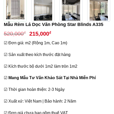
Mẫu Rèm Lá Dọc Văn Phòng Star Blinds A335
Giá
Giá
₫
₫
520,000
215,000
gốc
hiện
☑ Đơn giá: m2 (Rộng 1m, Cao 1m)
là:
tại
520,000₫.
là:
☑ Sản xuất theo kích thước đặt hàng
215,000₫.
☑ Kích thước bộ dưới 1m2 làm tròn 1m2
☑
Mang Mẫu Tư Vấn Khảo Sát Tại Nhà Miễn Phí
☑ Thời gian hoàn thiện: 2-3 Ngày
☑ Xuất xứ: Việt Nam | Bảo hành: 2 Năm
☑ Đơn giá chưa bao gồm thuế VAT