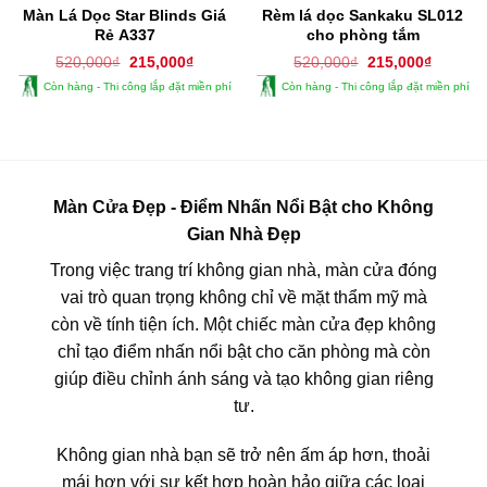
Màn Lá Dọc Star Blinds Giá
Rèm lá dọc Sankaku SL012
Rẻ A337
cho phòng tắm
Giá
Giá
Giá
Giá
520,000
₫
215,000
₫
520,000
₫
215,000
₫
gốc
hiện
gốc
hiện
Còn hàng - Thi công lắp đặt miền phí
Còn hàng - Thi công lắp đặt miền phí
là:
tại
là:
tại
520,000₫.
là:
520,000₫.
là:
215,000₫.
215,000
Màn Cửa Đẹp - Điểm Nhấn Nổi Bật cho Không
Gian Nhà Đẹp
Trong việc trang trí không gian nhà, màn cửa đóng
vai trò quan trọng không chỉ về mặt thẩm mỹ mà
còn về tính tiện ích. Một chiếc màn cửa đẹp không
chỉ tạo điểm nhấn nổi bật cho căn phòng mà còn
giúp điều chỉnh ánh sáng và tạo không gian riêng
tư.
Không gian nhà bạn sẽ trở nên ấm áp hơn, thoải
mái hơn với sự kết hợp hoàn hảo giữa các loại