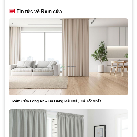
980,000₫.
là:
870,000₫.
Tin tức về Rèm cửa
Rèm Cửa Long An – Đa Dạng Mẫu Mã, Giá Tốt Nhất