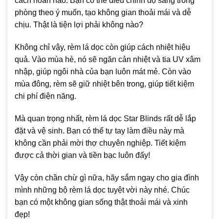
cách hoàn hảo. Bạn có thể điều chỉnh độ sáng trong
phòng theo ý muốn, tạo không gian thoải mái và dễ
chịu. Thật là tiện lợi phải không nào?
Không chỉ vậy, rèm lá dọc còn giúp cách nhiệt hiệu
quả. Vào mùa hè, nó sẽ ngăn cản nhiệt và tia UV xâm
nhập, giúp ngôi nhà của bạn luôn mát mẻ. Còn vào
mùa đông, rèm sẽ giữ nhiệt bên trong, giúp tiết kiệm
chi phí điện năng.
Mà quan trọng nhất, rèm lá dọc Star Blinds rất dễ lắp
đặt và vệ sinh. Bạn có thể tự tay làm điều này mà
không cần phải mời thợ chuyên nghiệp. Tiết kiệm
được cả thời gian và tiền bạc luôn đấy!
Vậy còn chần chừ gì nữa, hãy sắm ngay cho gia đình
mình những bộ rèm lá dọc tuyệt vời này nhé. Chúc
bạn có một không gian sống thật thoải mái và xinh
đẹp!