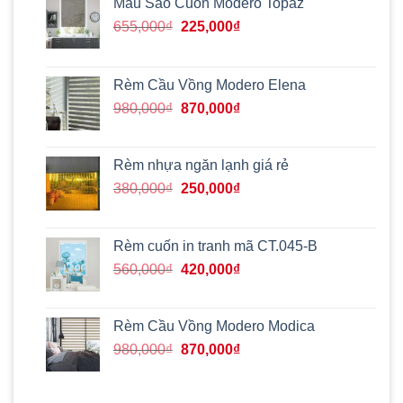
Mẫu Sáo Cuốn Modero Topaz
Giá
Giá
655,000
₫
225,000
₫
gốc
hiện
là:
tại
655,000₫.
là:
Rèm Cầu Vồng Modero Elena
225,000₫.
Giá
Giá
980,000
₫
870,000
₫
gốc
hiện
là:
tại
980,000₫.
là:
Rèm nhựa ngăn lạnh giá rẻ
870,000₫.
Giá
Giá
380,000
₫
250,000
₫
gốc
hiện
là:
tại
380,000₫.
là:
Rèm cuốn in tranh mã CT.045-B
250,000₫.
Giá
Giá
560,000
₫
420,000
₫
gốc
hiện
là:
tại
560,000₫.
là:
Rèm Cầu Vồng Modero Modica
420,000₫.
Giá
Giá
980,000
₫
870,000
₫
gốc
hiện
là:
tại