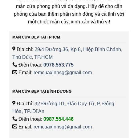
màn cửa phong phú và đa dạng. Hãy để cho căn
phòng của bạn thêm phần sinh động và cá tính với
một chiếc màn cửa xinh xắn và thú vị!
MÀN CỬA ĐẸP TẠI TPHCM
Địa chỉ:
29/4 Đường 36, Kp 8, Hiệp Bình Chánh,
Thủ Đức, TP.HCM
Điện thoại:
0978.553.775
Email:
remcuaxinhsg@gmail.com
MÀN CỬA ĐẸP TẠI BÌNH DƯƠNG
Địa chỉ:
32 Đường D1, Đào Duy Từ, P. Đông
Hòa, TP. Dĩ An
Điện thoại:
0987.554.446
Email:
remcuaxinhsg@gmail.com