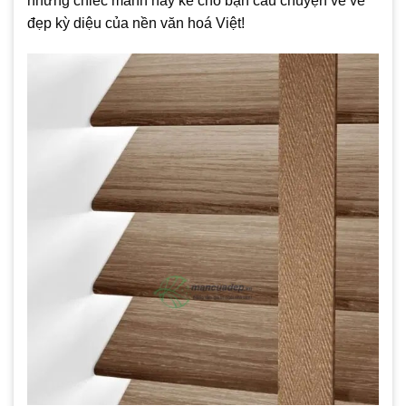
những chiếc mành này kể cho bạn câu chuyện về vẻ
đẹp kỳ diệu của nền văn hoá Việt!