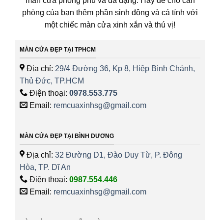
màn cửa phong phú và đa dạng. Hãy để cho căn
phòng của bạn thêm phần sinh động và cá tính với
một chiếc màn cửa xinh xắn và thú vị!
MÀN CỬA ĐẸP TẠI TPHCM
Địa chỉ:
29/4 Đường 36, Kp 8, Hiệp Bình Chánh,
Thủ Đức, TP.HCM
Điện thoại:
0978.553.775
Email:
remcuaxinhsg@gmail.com
MÀN CỬA ĐẸP TẠI BÌNH DƯƠNG
Địa chỉ:
32 Đường D1, Đào Duy Từ, P. Đông
Hòa, TP. Dĩ An
Điện thoại:
0987.554.446
Email:
remcuaxinhsg@gmail.com