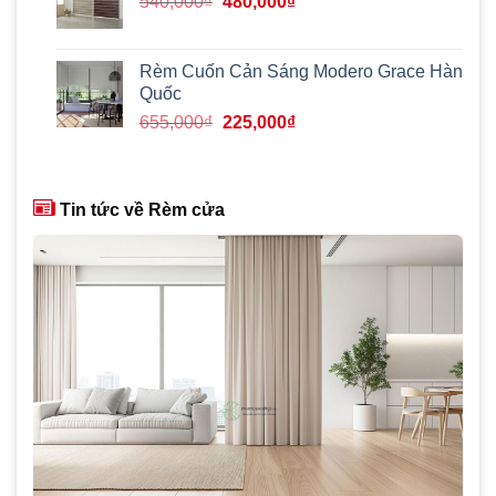
Giá
Giá
540,000
₫
480,000
₫
gốc
hiện
là:
tại
540,000₫.
là:
Rèm Cuốn Cản Sáng Modero Grace Hàn
480,000₫.
Quốc
Giá
Giá
655,000
₫
225,000
₫
gốc
hiện
là:
tại
655,000₫.
là:
Tin tức về Rèm cửa
225,000₫.