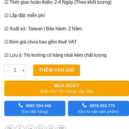
☑ Thời gian hoàn thiện: 2-4 Ngày (Theo khối lượng)
☑ Lắp đặt: miễn phí
☑ Xuất xứ: Taiwan | Bảo hành: 2 Năm
☑ Đơn giá chưa bao gồm thuế VAT
☑ Lưu ý: Thị trường có hàng nhái kém chất lượng
Mành Sáo Gỗ Classic Vạn Thái 50mm Mã STW-021 số lượng
THÊM VÀO GIỎ
MUA NGAY
Miễn Phí Thi Công Lắp Đặt
0987.554.446
0978.553.775
(Gọi đặt hàng)
(Gọi tư vấn sản phẩm)