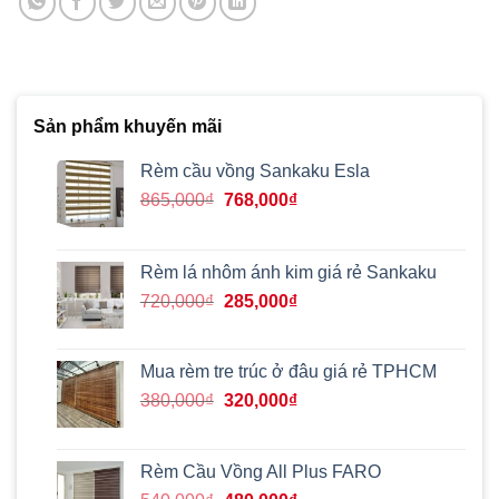
Sản phẩm khuyến mãi
Rèm cầu vồng Sankaku Esla
Giá
Giá
865,000
₫
768,000
₫
gốc
hiện
là:
tại
865,000₫.
là:
Rèm lá nhôm ánh kim giá rẻ Sankaku
768,000₫.
Giá
Giá
720,000
₫
285,000
₫
gốc
hiện
là:
tại
720,000₫.
là:
Mua rèm tre trúc ở đâu giá rẻ TPHCM
285,000₫.
Giá
Giá
380,000
₫
320,000
₫
gốc
hiện
là:
tại
380,000₫.
là:
Rèm Cầu Vồng All Plus FARO
320,000₫.