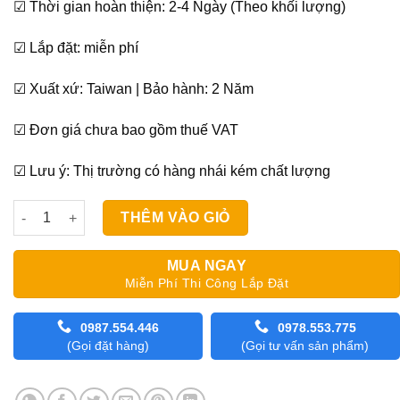
☑ Thời gian hoàn thiện: 2-4 Ngày (Theo khối lượng)
☑ Lắp đặt: miễn phí
☑ Xuất xứ: Taiwan | Bảo hành: 2 Năm
☑ Đơn giá chưa bao gồm thuế VAT
☑ Lưu ý: Thị trường có hàng nhái kém chất lượng
Rèm Sáo Gỗ Star Blinds Cao Cấp 50mm STW-001 số lượng
THÊM VÀO GIỎ
MUA NGAY
Miễn Phí Thi Công Lắp Đặt
0987.554.446
0978.553.775
(Gọi đặt hàng)
(Gọi tư vấn sản phẩm)