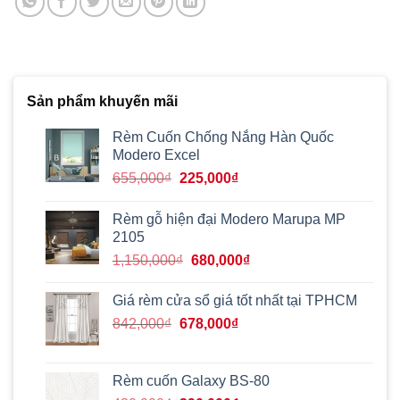
Sản phẩm khuyến mãi
Rèm Cuốn Chống Nắng Hàn Quốc
Modero Excel
Giá
Giá
655,000
₫
225,000
₫
gốc
hiện
là:
tại
Rèm gỗ hiện đại Modero Marupa MP
655,000₫.
là:
2105
225,000₫.
Giá
Giá
1,150,000
₫
680,000
₫
gốc
hiện
là:
tại
Giá rèm cửa sổ giá tốt nhất tại TPHCM
1,150,000₫.
là:
Giá
Giá
842,000
₫
678,000
₫
680,000₫.
gốc
hiện
là:
tại
842,000₫.
là:
Rèm cuốn Galaxy BS-80
678,000₫.