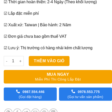
☑ Thời gian hoàn thiện: 2-4 Ngày (Theo khối lượng)
☑ Lắp đặt: miễn phí
☑ Xuất xứ: Taiwan | Bảo hành: 2 Năm
☑ Đơn giá chưa bao gồm thuế VAT
☑ Lưu ý: Thị trường có hàng nhái kém chất lượng
Màn Sáo Gỗ Vạn Thái Star Blinds 35mm STW-031 số lượng
THÊM VÀO GIỎ
MUA NGAY
Miễn Phí Thi Công Lắp Đặt
0987.554.446
0978.553.775
(Gọi đặt hàng)
(Gọi tư vấn sản phẩm)