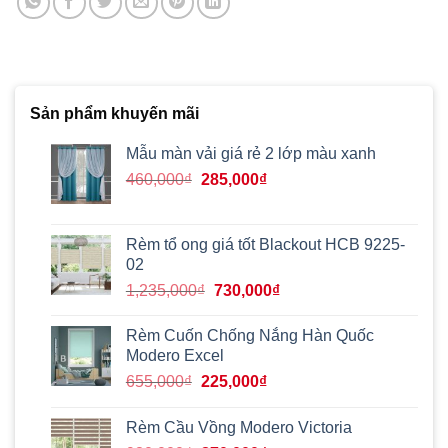
Sản phẩm khuyến mãi
Mẫu màn vải giá rẻ 2 lớp màu xanh
Giá
Giá
460,000
₫
285,000
₫
gốc
hiện
là:
tại
460,000₫.
là:
Rèm tổ ong giá tốt Blackout HCB 9225-
285,000₫.
02
Giá
Giá
1,235,000
₫
730,000
₫
gốc
hiện
là:
tại
Rèm Cuốn Chống Nắng Hàn Quốc
1,235,000₫.
là:
Modero Excel
730,000₫.
Giá
Giá
655,000
₫
225,000
₫
gốc
hiện
là:
tại
Rèm Cầu Vồng Modero Victoria
655,000₫.
là: