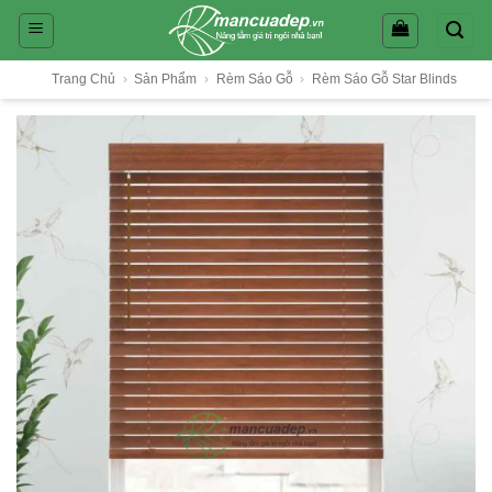
Skip
to
content
Trang Chủ
›
Sản Phẩm
›
Rèm Sáo Gỗ
›
Rèm Sáo Gỗ Star Blinds