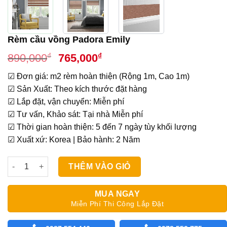
Rèm cầu vồng Padora Emily
Giá
Giá
₫
₫
890,000
765,000
gốc
hiện
☑ Đơn giá: m2 rèm hoàn thiện (Rộng 1m, Cao 1m)
là:
tại
☑ Sản Xuất: Theo kích thước đặt hàng
890,000₫.
là:
☑ Lắp đặt, vận chuyển: Miễn phí
765,000₫.
☑ Tư vấn, Khảo sát: Tại nhà Miễn phí
☑ Thời gian hoàn thiện: 5 đến 7 ngày tùy khối lượng
☑ Xuất xứ: Korea | Bảo hành: 2 Năm
Rèm cầu vồng Padora Emily số lượng
THÊM VÀO GIỎ
MUA NGAY
Miễn Phí Thi Công Lắp Đặt