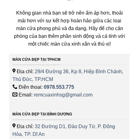
Không gian nhà bạn sẽ trở nên ấm áp hơn, thoải
mái hơn với sự kết hợp hoàn hảo giữa các loại
màn cửa phong phú và đa dạng. Hãy để cho căn
phòng của bạn thêm phần sinh động và cá tính với
một chiếc màn cửa xinh xắn và thú vị!
MÀN CỬA ĐẸP TẠI TPHCM
Địa chỉ:
29/4 Đường 36, Kp 8, Hiệp Bình Chánh,
Thủ Đức, TP.HCM
Điện thoại:
0978.553.775
Email:
remcuaxinhsg@gmail.com
MÀN CỬA ĐẸP TẠI BÌNH DƯƠNG
Địa chỉ:
32 Đường D1, Đào Duy Từ, P. Đông
Hòa, TP. Dĩ An