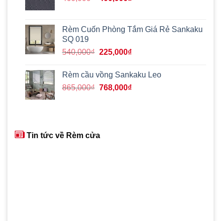
gốc
hiện
là:
tại
460,000₫.
là:
Rèm Cuốn Phòng Tắm Giá Rẻ Sankaku
400,000₫.
SQ 019
Giá
Giá
540,000
₫
225,000
₫
gốc
hiện
là:
tại
Rèm cầu vồng Sankaku Leo
540,000₫.
là:
Giá
Giá
865,000
₫
768,000
₫
225,000₫.
gốc
hiện
là:
tại
865,000₫.
là:
768,000₫.
Tin tức về Rèm cửa