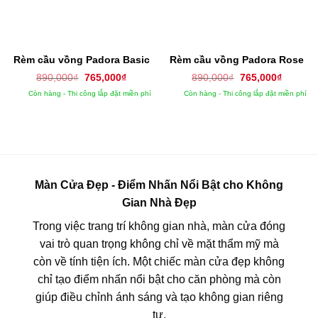
Rèm cầu vồng Padora Basic
Rèm cầu vồng Padora Rose
Giá
Giá
Giá
Giá
890,000
₫
765,000
₫
890,000
₫
765,000
₫
gốc
hiện
gốc
hiện
Còn hàng - Thi công lắp đặt miền phí
Còn hàng - Thi công lắp đặt miền phí
là:
tại
là:
tại
890,000₫.
là:
890,000₫.
là:
765,000₫.
765,000
Màn Cửa Đẹp - Điểm Nhấn Nổi Bật cho Không
Gian Nhà Đẹp
Trong việc trang trí không gian nhà, màn cửa đóng
vai trò quan trọng không chỉ về mặt thẩm mỹ mà
còn về tính tiện ích. Một chiếc màn cửa đẹp không
chỉ tạo điểm nhấn nổi bật cho căn phòng mà còn
giúp điều chỉnh ánh sáng và tạo không gian riêng
tư.