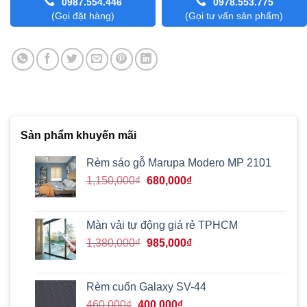
0987.554.446
0978.553.775
(Gọi đặt hàng)
(Gọi tư vấn sản phẩm)
Sản phẩm khuyến mãi
Rèm sáo gỗ Marupa Modero MP 2101
Giá
Giá
1,150,000
₫
680,000
₫
gốc
hiện
là:
tại
1,150,000₫.
là:
Màn vải tự động giá rẻ TPHCM
680,000₫.
Giá
Giá
1,380,000
₫
985,000
₫
gốc
hiện
là:
tại
1,380,000₫.
là:
Rèm cuốn Galaxy SV-44
985,000₫.
Giá
Giá
460,000
₫
400,000
₫