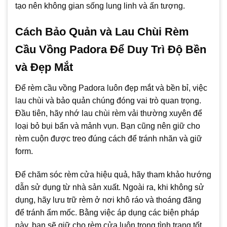
tạo nên không gian sống lung linh và ấn tượng.
Cách Bảo Quản và Lau Chùi Rèm
Cầu Vồng Padora Để Duy Trì Độ Bền
và Đẹp Mắt
Để rèm cầu vồng Padora luôn đẹp mắt và bền bỉ, việc
lau chùi và bảo quản chúng đóng vai trò quan trọng.
Đầu tiên, hãy nhớ lau chùi rèm vải thường xuyên để
loại bỏ bụi bẩn và mảnh vụn. Bạn cũng nên giữ cho
rèm cuộn được treo đúng cách để tránh nhăn và giữ
form.
Để chăm sóc rèm cửa hiệu quả, hãy tham khảo hướng
dẫn sử dụng từ nhà sản xuất. Ngoài ra, khi không sử
dụng, hãy lưu trữ rèm ở nơi khô ráo và thoáng đãng
để tránh ẩm mốc. Bằng việc áp dụng các biện pháp
này, bạn sẽ giữ cho rèm cửa luôn trong tình trạng tốt