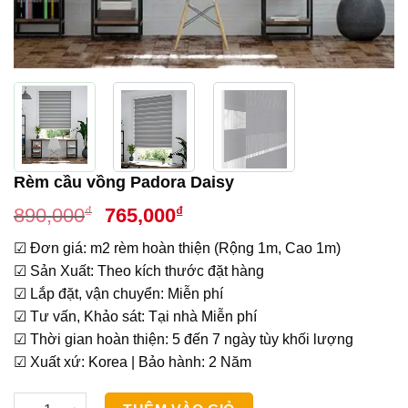
Rèm cầu vồng Padora Daisy
Giá
Giá
₫
₫
890,000
765,000
gốc
hiện
☑ Đơn giá: m2 rèm hoàn thiện (Rộng 1m, Cao 1m)
là:
tại
☑ Sản Xuất: Theo kích thước đặt hàng
890,000₫.
là:
☑ Lắp đặt, vận chuyển: Miễn phí
765,000₫.
☑ Tư vấn, Khảo sát: Tại nhà Miễn phí
☑ Thời gian hoàn thiện: 5 đến 7 ngày tùy khối lượng
☑ Xuất xứ: Korea | Bảo hành: 2 Năm
Rèm cầu vồng Padora Daisy số lượng