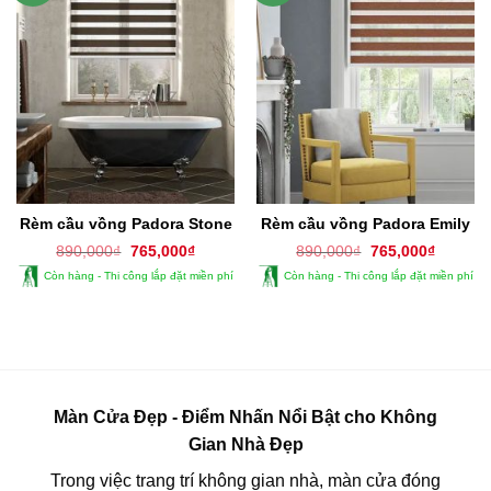
Rèm cầu vồng Padora Stone
Rèm cầu vồng Padora Emily
Giá
Giá
Giá
Giá
890,000
₫
765,000
₫
890,000
₫
765,000
₫
gốc
hiện
gốc
hiện
Còn hàng - Thi công lắp đặt miền phí
Còn hàng - Thi công lắp đặt miền phí
là:
tại
là:
tại
890,000₫.
là:
890,000₫.
là:
765,000₫.
765,000
Màn Cửa Đẹp - Điểm Nhấn Nổi Bật cho Không
Gian Nhà Đẹp
Trong việc trang trí không gian nhà, màn cửa đóng