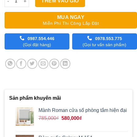
THÊM VÀO GIỎ
MUA NGAY
Miễn Phí Thi Công Lắp Đặt
0987.554.446
0978.553.775
(Gọi đặt hàng)
(Gọi tư vấn sản phẩm)
Sản phẩm khuyến mãi
Mành Roman cửa sổ phòng tắm hiện đại
Giá
Giá
785,000
₫
580,000
₫
gốc
hiện
là:
tại