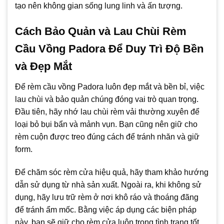
tạo nên không gian sống lung linh và ấn tượng.
Cách Bảo Quản và Lau Chùi Rèm
Cầu Vồng Padora Để Duy Trì Độ Bền
và Đẹp Mắt
Để rèm cầu vồng Padora luôn đẹp mắt và bền bỉ, việc
lau chùi và bảo quản chúng đóng vai trò quan trọng.
Đầu tiên, hãy nhớ lau chùi rèm vải thường xuyên để
loại bỏ bụi bẩn và mảnh vụn. Bạn cũng nên giữ cho
rèm cuộn được treo đúng cách để tránh nhăn và giữ
form.
Để chăm sóc rèm cửa hiệu quả, hãy tham khảo hướng
dẫn sử dụng từ nhà sản xuất. Ngoài ra, khi không sử
dụng, hãy lưu trữ rèm ở nơi khô ráo và thoáng đãng
để tránh ẩm mốc. Bằng việc áp dụng các biện pháp
này, bạn sẽ giữ cho rèm cửa luôn trong tình trạng tốt