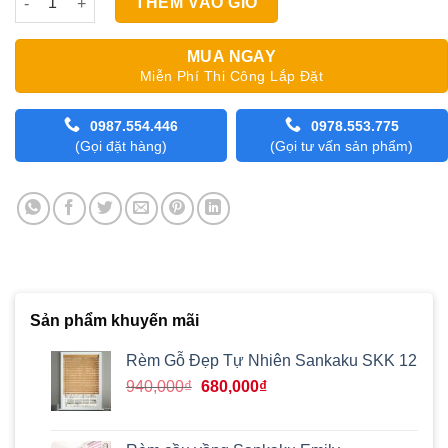
THÊM VÀO GIỎ
MUA NGAY
Miễn Phí Thi Công Lắp Đặt
0987.554.446
0978.553.775
(Gọi đặt hàng)
(Gọi tư vấn sản phẩm)
Sản phẩm khuyến mãi
Rèm Gỗ Đẹp Tự Nhiên Sankaku SKK 12
Giá
Giá
940,000
₫
680,000
₫
gốc
hiện
là:
tại