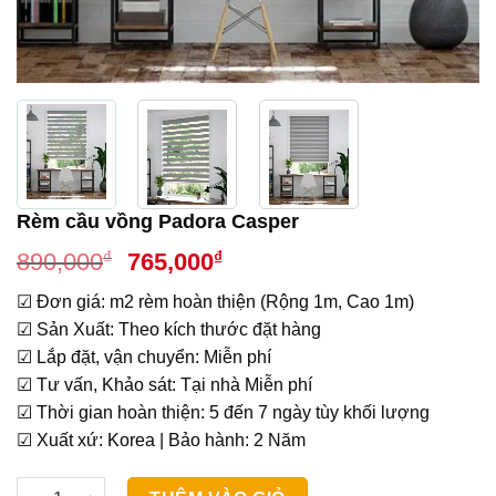
Rèm cầu vồng Padora Casper
Giá
Giá
₫
₫
890,000
765,000
gốc
hiện
☑ Đơn giá: m2 rèm hoàn thiện (Rộng 1m, Cao 1m)
là:
tại
☑ Sản Xuất: Theo kích thước đặt hàng
890,000₫.
là:
☑ Lắp đặt, vận chuyển: Miễn phí
765,000₫.
☑ Tư vấn, Khảo sát: Tại nhà Miễn phí
☑ Thời gian hoàn thiện: 5 đến 7 ngày tùy khối lượng
☑ Xuất xứ: Korea | Bảo hành: 2 Năm
Rèm cầu vồng Padora Casper số lượng