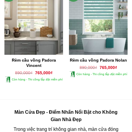
Rèm cầu vồng Padora
Rèm cầu vồng Padora Nolan
Vincent
Giá
Giá
890,000
₫
765,000
₫
gốc
hiện
Giá
Giá
890,000
₫
765,000
₫
Còn hàng - Thi công lắp đặt miền phí
là:
tại
gốc
hiện
890,000₫.
là:
Còn hàng - Thi công lắp đặt miền phí
là:
tại
765,000
890,000₫.
là:
765,000₫.
Màn Cửa Đẹp - Điểm Nhấn Nổi Bật cho Không
Gian Nhà Đẹp
Trong việc trang trí không gian nhà, màn cửa đóng