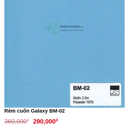
Rèm cuốn Galaxy BM-02
Giá
Giá
₫
₫
360,000
290,000
gốc
hiện