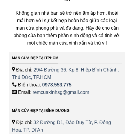
Không gian nhà bạn sẽ trở nên ấm áp hơn, thoải
mái hơn với sự kết hợp hoàn hảo giữa các loại
màn cửa phong phú và đa dạng. Hãy để cho căn
phòng của bạn thêm phần sinh động và cá tính với
một chiếc màn cửa xinh xắn và thú vị!
MÀN CỬA ĐẸP TẠI TPHCM
Địa chỉ:
29/4 Đường 36, Kp 8, Hiệp Bình Chánh,
Thủ Đức, TP.HCM
Điện thoại:
0978.553.775
Email:
remcuaxinhsg@gmail.com
MÀN CỬA ĐẸP TẠI BÌNH DƯƠNG
Địa chỉ:
32 Đường D1, Đào Duy Từ, P. Đông
Hòa, TP. Dĩ An