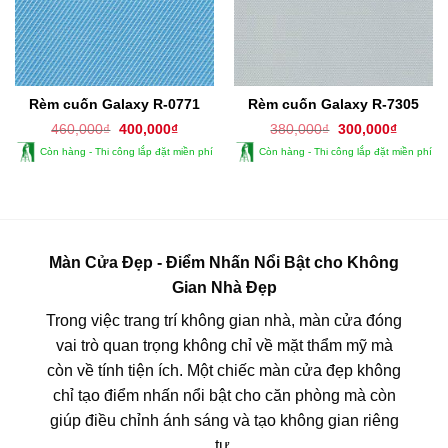
Rèm cuốn Galaxy R-0771
Rèm cuốn Galaxy R-7305
Giá
Giá
Giá
Giá
460,000
₫
400,000
₫
380,000
₫
300,000
₫
gốc
hiện
gốc
hiện
Còn hàng - Thi công lắp đặt miền phí
Còn hàng - Thi công lắp đặt miền phí
là:
tại
là:
tại
460,000₫.
là:
380,000₫.
là:
400,000₫.
300,000
Màn Cửa Đẹp - Điểm Nhấn Nổi Bật cho Không
Gian Nhà Đẹp
Trong việc trang trí không gian nhà, màn cửa đóng
vai trò quan trọng không chỉ về mặt thẩm mỹ mà
còn về tính tiện ích. Một chiếc màn cửa đẹp không
chỉ tạo điểm nhấn nổi bật cho căn phòng mà còn
giúp điều chỉnh ánh sáng và tạo không gian riêng
tư.