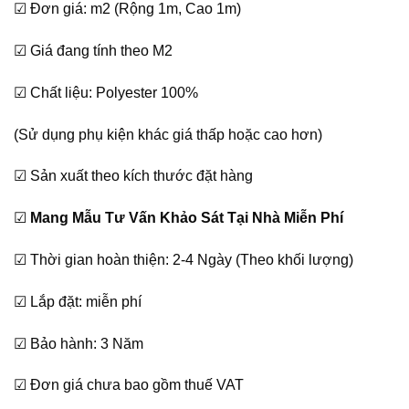
☑ Đơn giá: m2 (Rộng 1m, Cao 1m)
là:
tại
360,000₫.
là:
☑ Giá đang tính theo M2
290,000₫.
☑ Chất liệu: Polyester 100%
(Sử dụng phụ kiện khác giá thấp hoặc cao hơn)
☑ Sản xuất theo kích thước đặt hàng
☑
Mang Mẫu Tư Vấn Khảo Sát Tại Nhà Miễn Phí
☑ Thời gian hoàn thiện: 2-4 Ngày (Theo khối lượng)
☑ Lắp đặt: miễn phí
☑ Bảo hành: 3 Năm
☑ Đơn giá chưa bao gồm thuế VAT