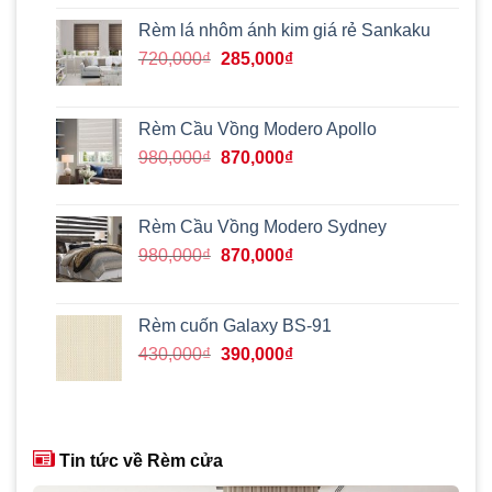
gốc
hiện
là:
tại
Rèm lá nhôm ánh kim giá rẻ Sankaku
655,000₫.
là:
Giá
Giá
720,000
₫
285,000
₫
225,000₫.
gốc
hiện
là:
tại
720,000₫.
là:
Rèm Cầu Vồng Modero Apollo
285,000₫.
Giá
Giá
980,000
₫
870,000
₫
gốc
hiện
là:
tại
980,000₫.
là:
Rèm Cầu Vồng Modero Sydney
870,000₫.
Giá
Giá
980,000
₫
870,000
₫
gốc
hiện
là:
tại
980,000₫.
là:
Rèm cuốn Galaxy BS-91
870,000₫.
Giá
Giá
430,000
₫
390,000
₫
gốc
hiện
là:
tại
430,000₫.
là:
390,000₫.
Tin tức về Rèm cửa