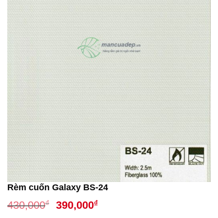
Rèm cuốn Galaxy BS-24
Giá
Giá
₫
₫
430,000
390,000
gốc
hiện