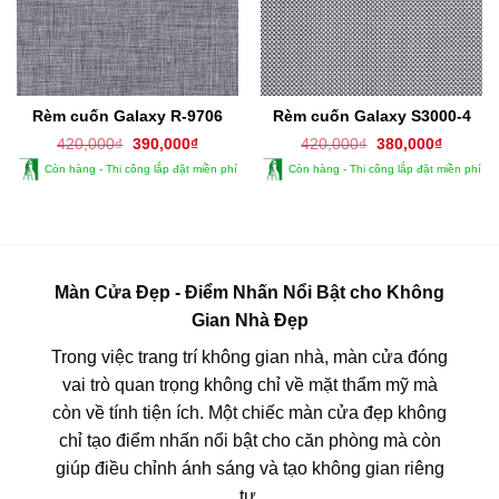
Rèm cuốn Galaxy R-9706
Rèm cuốn Galaxy S3000-4
Giá
Giá
Giá
Giá
420,000
₫
390,000
₫
420,000
₫
380,000
₫
gốc
hiện
gốc
hiện
Còn hàng - Thi công lắp đặt miền phí
Còn hàng - Thi công lắp đặt miền phí
là:
tại
là:
tại
420,000₫.
là:
420,000₫.
là:
390,000₫.
380,000
Màn Cửa Đẹp - Điểm Nhấn Nổi Bật cho Không
Gian Nhà Đẹp
Trong việc trang trí không gian nhà, màn cửa đóng
vai trò quan trọng không chỉ về mặt thẩm mỹ mà
còn về tính tiện ích. Một chiếc màn cửa đẹp không
chỉ tạo điểm nhấn nổi bật cho căn phòng mà còn
giúp điều chỉnh ánh sáng và tạo không gian riêng
tư.