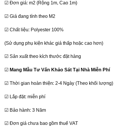
☑ Đơn giá: m2 (Rộng 1m, Cao 1m)
là:
tại
430,000₫.
là:
☑ Giá đang tính theo M2
390,000₫.
☑ Chất liệu: Polyester 100%
(Sử dụng phụ kiện khác giá thấp hoặc cao hơn)
☑ Sản xuất theo kích thước đặt hàng
☑
Mang Mẫu Tư Vấn Khảo Sát Tại Nhà Miễn Phí
☑ Thời gian hoàn thiện: 2-4 Ngày (Theo khối lượng)
☑ Lắp đặt: miễn phí
☑ Bảo hành: 3 Năm
☑ Đơn giá chưa bao gồm thuế VAT