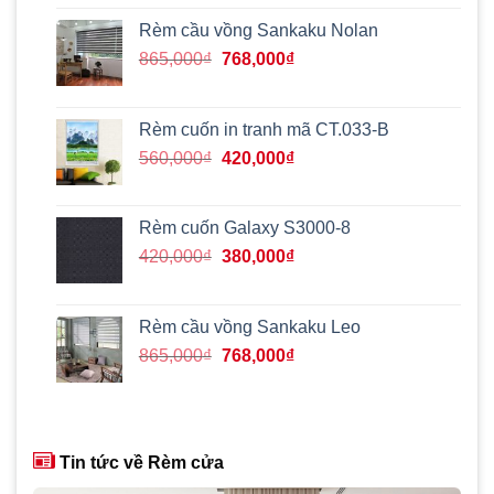
gốc
hiện
là:
tại
Rèm cầu vồng Sankaku Nolan
860,000₫.
là:
Giá
Giá
865,000
₫
768,000
₫
675,000₫.
gốc
hiện
là:
tại
865,000₫.
là:
Rèm cuốn in tranh mã CT.033-B
768,000₫.
Giá
Giá
560,000
₫
420,000
₫
gốc
hiện
là:
tại
560,000₫.
là:
Rèm cuốn Galaxy S3000-8
420,000₫.
Giá
Giá
420,000
₫
380,000
₫
gốc
hiện
là:
tại
420,000₫.
là:
Rèm cầu vồng Sankaku Leo
380,000₫.
Giá
Giá
865,000
₫
768,000
₫
gốc
hiện
là:
tại
865,000₫.
là:
768,000₫.
Tin tức về Rèm cửa