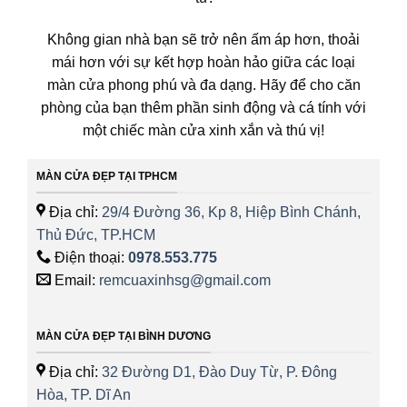
Không gian nhà bạn sẽ trở nên ấm áp hơn, thoải
mái hơn với sự kết hợp hoàn hảo giữa các loại
màn cửa phong phú và đa dạng. Hãy để cho căn
phòng của bạn thêm phần sinh động và cá tính với
một chiếc màn cửa xinh xắn và thú vị!
MÀN CỬA ĐẸP TẠI TPHCM
Địa chỉ:
29/4 Đường 36, Kp 8, Hiệp Bình Chánh,
Thủ Đức, TP.HCM
Điện thoại:
0978.553.775
Email:
remcuaxinhsg@gmail.com
MÀN CỬA ĐẸP TẠI BÌNH DƯƠNG
Địa chỉ:
32 Đường D1, Đào Duy Từ, P. Đông
Hòa, TP. Dĩ An