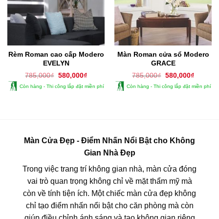
Rèm Roman cao cấp Modero
Màn Roman cửa sổ Modero
EVELYN
GRACE
Giá
Giá
Giá
Giá
785,000
₫
580,000
₫
785,000
₫
580,000
₫
gốc
hiện
gốc
hiện
Còn hàng - Thi công lắp đặt miền phí
Còn hàng - Thi công lắp đặt miền phí
là:
tại
là:
tại
785,000₫.
là:
785,000₫.
là:
580,000₫.
580,000
Màn Cửa Đẹp - Điểm Nhấn Nổi Bật cho Không
Gian Nhà Đẹp
Trong việc trang trí không gian nhà, màn cửa đóng
vai trò quan trọng không chỉ về mặt thẩm mỹ mà
còn về tính tiện ích. Một chiếc màn cửa đẹp không
chỉ tạo điểm nhấn nổi bật cho căn phòng mà còn
giúp điều chỉnh ánh sáng và tạo không gian riêng