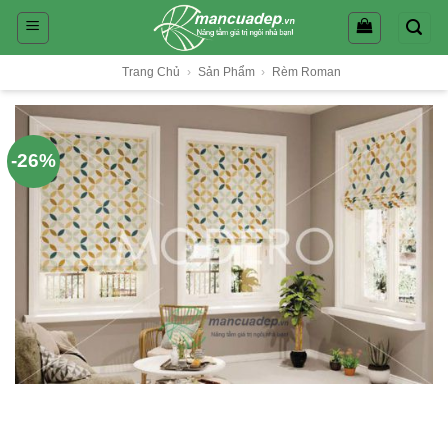
Skip
to
content
Trang Chủ
›
Sản Phẩm
›
Rèm Roman
-26%