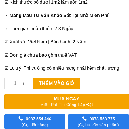
☑ Kích thước bộ dưới 1m2 làm tròn 1m2
☑
Mang Mẫu Tư Vấn Khảo Sát Tại Nhà Miễn Phí
☑ Thời gian hoàn thiện: 2-3 Ngày
☑ Xuất xứ: Việt Nam | Bảo hành: 2 Năm
☑ Đơn giá chưa bao gồm thuế VAT
☑ Lưu ý: Thị trường có nhiều hàng nhái kém chất lượng
Màn Roman đẹp Modero FLORAL số lượng
THÊM VÀO GIỎ
MUA NGAY
Miễn Phí Thi Công Lắp Đặt
0987.554.446
0978.553.775
(Gọi đặt hàng)
(Gọi tư vấn sản phẩm)