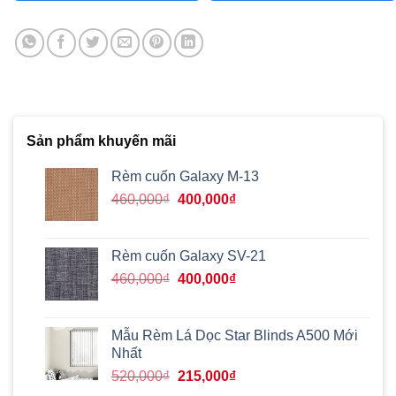
Sản phẩm khuyến mãi
Rèm cuốn Galaxy M-13
Giá
Giá
460,000
₫
400,000
₫
gốc
hiện
là:
tại
460,000₫.
là:
Rèm cuốn Galaxy SV-21
400,000₫.
Giá
Giá
460,000
₫
400,000
₫
gốc
hiện
là:
tại
460,000₫.
là:
Mẫu Rèm Lá Dọc Star Blinds A500 Mới
400,000₫.
Nhất
Giá
Giá
520,000
₫
215,000
₫
gốc
hiện