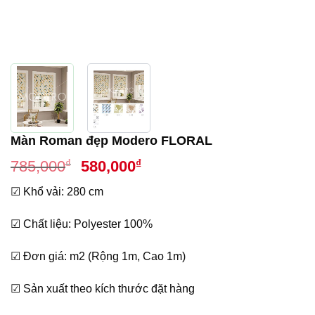
Màn Roman đẹp Modero FLORAL
Giá
Giá
₫
₫
785,000
580,000
gốc
hiện
☑ Khổ vải: 280 cm
là:
tại
785,000₫.
là:
☑ Chất liệu: Polyester 100%
580,000₫.
☑ Đơn giá: m2 (Rộng 1m, Cao 1m)
☑ Sản xuất theo kích thước đặt hàng