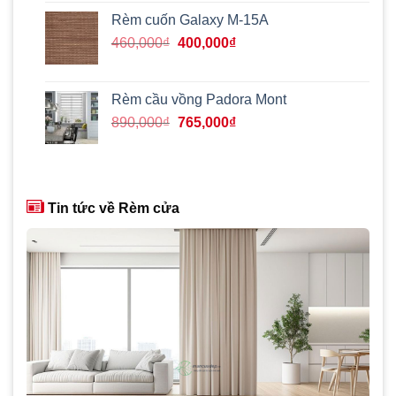
là:
tại
Rèm cuốn Galaxy M-15A
520,000₫.
là:
Giá
Giá
460,000
₫
400,000
₫
215,000₫.
gốc
hiện
là:
tại
460,000₫.
là:
Rèm cầu vồng Padora Mont
400,000₫.
Giá
Giá
890,000
₫
765,000
₫
gốc
hiện
là:
tại
890,000₫.
là:
765,000₫.
Tin tức về Rèm cửa