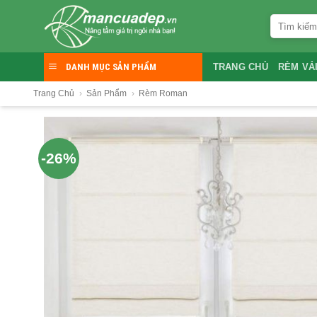
Skip
Tìm
to
kiếm:
content
DANH MỤC SẢN PHẨM
TRANG CHỦ
RÈM VẢ
Trang Chủ
›
Sản Phẩm
›
Rèm Roman
-26%