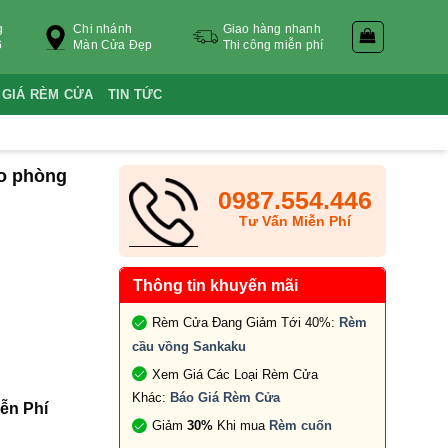
g
Chi nhánh
Giao hàng nhanh
6
Màn Cửa Đẹp
Thi công miễn phí
 GIÁ RÈM CỬA
TIN TỨC
o phòng
0987.554.446
Tư Vấn Miễn Phí
Thông tin khuyến mãi
Rèm Cửa Đang Giảm Tới 40%:
Rèm
cầu vồng Sankaku
Xem Giá Các Loại Rèm Cửa
Khác:
Báo Giá Rèm Cửa
ễn Phí
Giảm
30%
Khi mua
Rèm cuốn