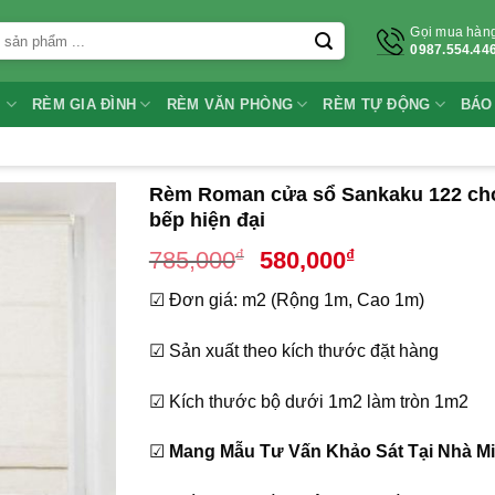
Gọi mua hàn
0987.554.44
I
RÈM GIA ĐÌNH
RÈM VĂN PHÒNG
RÈM TỰ ĐỘNG
BÁO
Rèm Roman cửa sổ Sankaku 122 ch
bếp hiện đại
Giá
Giá
₫
₫
785,000
580,000
gốc
hiện
☑ Đơn giá: m2 (Rộng 1m, Cao 1m)
là:
tại
785,000₫.
là:
☑ Sản xuất theo kích thước đặt hàng
580,000₫.
☑ Kích thước bộ dưới 1m2 làm tròn 1m2
☑
Mang Mẫu Tư Vấn Khảo Sát Tại Nhà Mi