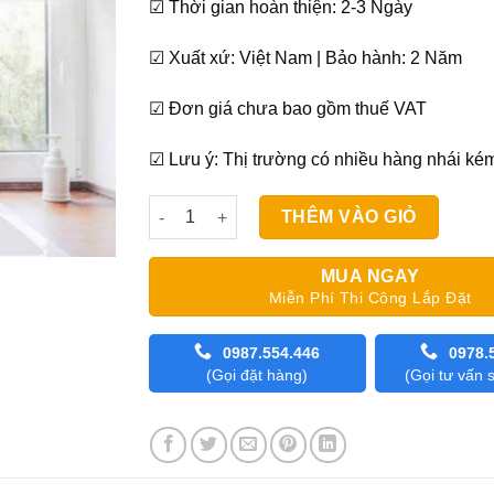
☑ Thời gian hoàn thiện: 2-3 Ngày
☑ Xuất xứ: Việt Nam | Bảo hành: 2 Năm
☑ Đơn giá chưa bao gồm thuế VAT
☑ Lưu ý: Thị trường có nhiều hàng nhái ké
Rèm Roman cửa sổ Sankaku 122 cho phòng bế
THÊM VÀO GIỎ
MUA NGAY
Miễn Phí Thi Công Lắp Đặt
0987.554.446
0978.
(Gọi đặt hàng)
(Gọi tư vấn