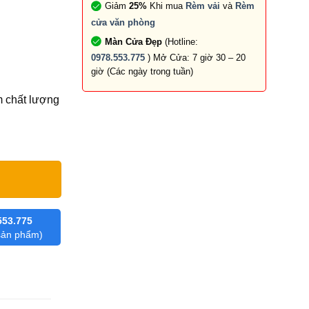
Giảm
25%
Khi mua
Rèm vải
và
Rèm
cửa văn phòng
Màn Cửa Đẹp
(Hotline:
0978.553.775
) Mở Cửa: 7 giờ 30 – 20
giờ (Các ngày trong tuần)
m chất lượng
p hiện đại số lượng
553.775
 sản phẩm)