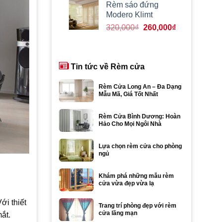
là:
tại
Rèm sáo đứng
410,000₫.
là:
Modero Klimt
340,000₫.
Giá
Giá
320,000
₫
260,000
₫
gốc
hiện
là:
tại
320,000₫.
là:
Tin tức về Rèm cửa
260,000₫.
Rèm Cửa Long An – Đa Dạng
Mẫu Mã, Giá Tốt Nhất
Rèm Cửa Bình Dương: Hoàn
Hảo Cho Mọi Ngôi Nhà
Lựa chọn rèm cửa cho phòng
ngủ
Khám phá những mẫu rèm
cửa vừa đẹp vừa lạ
i thiết
Trang trí phòng đẹp với rèm
cửa lãng mạn
ắt.