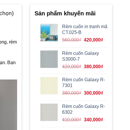
 chọn)
Sản phẩm khuyến mãi
Rèm cuốn in tranh mã
CT.025-B
Giá
Giá
560,000
₫
420,000
₫
ọng, rèm
gốc
hiện
là:
tại
Rèm cuốn Galaxy
560,000₫.
là:
S3000-7
ạn. Bạn
420,000₫.
Giá
Giá
420,000
₫
380,000
₫
gốc
hiện
là:
tại
Rèm cuốn Galaxy R-
420,000₫.
là:
7301
380,000₫.
Giá
Giá
380,000
₫
300,000
₫
gốc
hiện
là:
tại
Rèm cuốn Galaxy R-
380,000₫.
là:
6302
300,000₫.
Giá
Giá
410,000
₫
340,000
₫
gốc
hiện