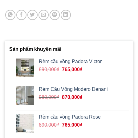
Sản phẩm khuyến mãi
Rèm cầu vồng Padora Victor
Giá
Giá
890,000
₫
765,000
₫
gốc
hiện
là:
tại
890,000₫.
là:
Rèm Cầu Vồng Modero Denani
765,000₫.
Giá
Giá
980,000
₫
870,000
₫
gốc
hiện
là:
tại
980,000₫.
là:
Rèm cầu vồng Padora Rose
870,000₫.
Giá
Giá
890,000
₫
765,000
₫
gốc
hiện
là:
tại