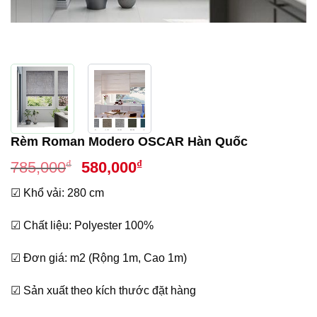
Rèm Roman Modero OSCAR Hàn Quốc
Giá
Giá
₫
₫
785,000
580,000
gốc
hiện
☑ Khổ vải: 280 cm
là:
tại
785,000₫.
là:
☑ Chất liệu: Polyester 100%
580,000₫.
☑ Đơn giá: m2 (Rộng 1m, Cao 1m)
☑ Sản xuất theo kích thước đặt hàng