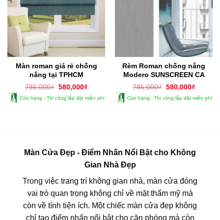
Màn roman giá rẻ chống
Rèm Roman chống nắng
nắng tại TPHCM
Modero SUNSCREEN CA
Giá
Giá
Giá
Giá
785,000
₫
580,000
₫
785,000
₫
580,000
₫
gốc
hiện
gốc
hiện
Còn hàng - Thi công lắp đặt miền phí
Còn hàng - Thi công lắp đặt miền phí
là:
tại
là:
tại
785,000₫.
là:
785,000₫.
là:
580,000₫.
580,000
Màn Cửa Đẹp - Điểm Nhấn Nổi Bật cho Không
Gian Nhà Đẹp
Trong việc trang trí không gian nhà, màn cửa đóng
vai trò quan trọng không chỉ về mặt thẩm mỹ mà
còn về tính tiện ích. Một chiếc màn cửa đẹp không
chỉ tạo điểm nhấn nổi bật cho căn phòng mà còn