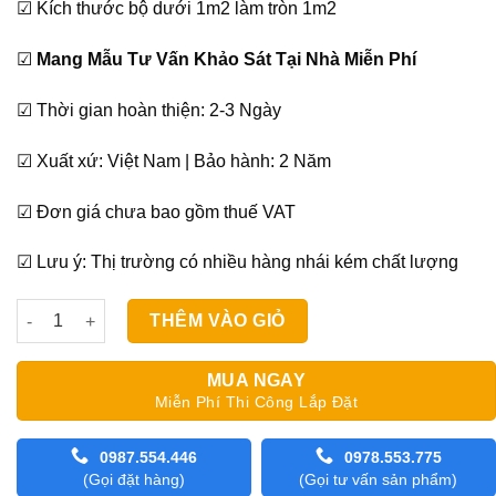
☑ Kích thước bộ dưới 1m2 làm tròn 1m2
☑
Mang Mẫu Tư Vấn Khảo Sát Tại Nhà Miễn Phí
☑ Thời gian hoàn thiện: 2-3 Ngày
☑ Xuất xứ: Việt Nam | Bảo hành: 2 Năm
☑ Đơn giá chưa bao gồm thuế VAT
☑ Lưu ý: Thị trường có nhiều hàng nhái kém chất lượng
Rèm Roman Modero OSCAR Hàn Quốc số lượng
THÊM VÀO GIỎ
MUA NGAY
Miễn Phí Thi Công Lắp Đặt
0987.554.446
0978.553.775
(Gọi đặt hàng)
(Gọi tư vấn sản phẩm)