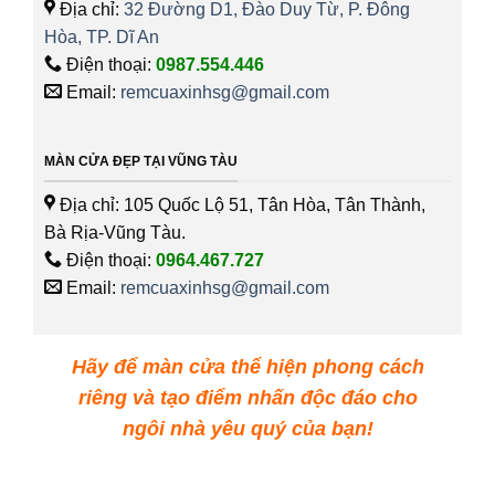
Địa chỉ:
32 Đường D1, Đào Duy Từ, P. Đông
Hòa, TP. Dĩ An
Điện thoại:
0987.554.446
Email:
remcuaxinhsg@gmail.com
MÀN CỬA ĐẸP TẠI VŨNG TÀU
Địa chỉ: 105 Quốc Lộ 51, Tân Hòa, Tân Thành,
Bà Rịa-Vũng Tàu.
Điện thoại:
0964.467.727
Email:
remcuaxinhsg@gmail.com
Hãy để màn cửa thể hiện phong cách
riêng và tạo điểm nhấn độc đáo cho
ngôi nhà yêu quý của bạn!