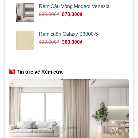
890,000₫.
là:
Rèm Cầu Vồng Modero Venezia
765,000₫.
Giá
Giá
980,000
₫
870,000
₫
gốc
hiện
là:
tại
980,000₫.
là:
Rèm cuốn Galaxy S3000-5
870,000₫.
Giá
Giá
420,000
₫
380,000
₫
gốc
hiện
là:
tại
420,000₫.
là:
380,000₫.
Tin tức về Rèm cửa