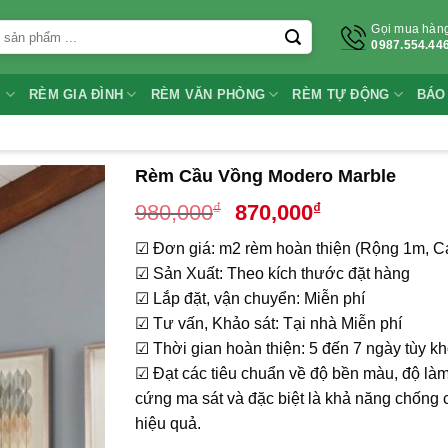
Gọi mua hàn
0987.554.44
I
RÈM GIA ĐÌNH
RÈM VĂN PHÒNG
RÈM TỰ ĐỘNG
BÁO
Rèm Cầu Vồng Modero Marble
Giá
Giá
₫
₫
980,000
870,000
gốc
hiện
☑ Đơn giá: m2 rèm hoàn thiện (Rộng 1m, C
là:
tại
☑ Sản Xuất: Theo kích thước đặt hàng
980,000₫.
là:
☑ Lắp đặt, vận chuyển: Miễn phí
870,000₫.
☑ Tư vấn, Khảo sát: Tại nhà Miễn phí
☑ Thời gian hoàn thiện: 5 đến 7 ngày tùy k
☑ Đạt các tiêu chuẩn về độ bền màu, độ làm
cứng ma sát và đặc biệt là khả năng chống
hiệu quả.