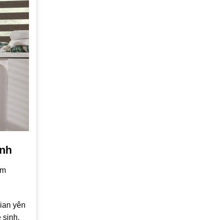
ình
èm
gian yên
 sinh.