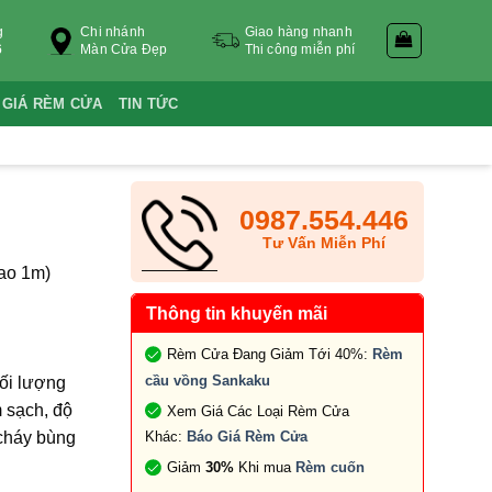
g
Chi nhánh
Giao hàng nhanh
6
Màn Cửa Đẹp
Thi công miễn phí
 GIÁ RÈM CỬA
TIN TỨC
0987.554.446
Tư Vấn Miễn Phí
ao 1m)
Thông tin khuyến mãi
Rèm Cửa Đang Giảm Tới 40%:
Rèm
cầu vồng Sankaku
hối lượng
 sạch, độ
Xem Giá Các Loại Rèm Cửa
 cháy bùng
Khác:
Báo Giá Rèm Cửa
Giảm
30%
Khi mua
Rèm cuốn