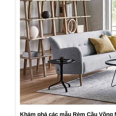
Khám phá các mẫu Rèm Cầu Vồng M