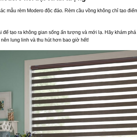
 các mẫu rèm Modero độc đáo. Rèm cầu vồng không chỉ tạo điể
ại để tạo ra không gian sống ấn tượng và mới lạ. Hãy khám phá
ên lung linh và thu hút hơn bao giờ hết!