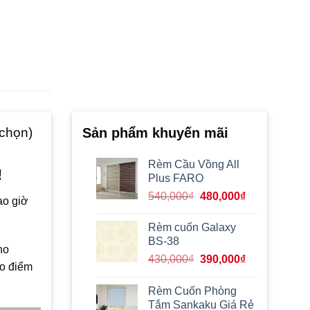
 chọn)
Sản phẩm khuyến mãi
Rèm Cầu Vồng All
!
Plus FARO
Giá
Giá
540,000
₫
480,000
₫
ao giờ
gốc
hiện
là:
tại
Rèm cuốn Galaxy
540,000₫.
là:
BS-38
ho
480,000₫.
Giá
Giá
430,000
₫
390,000
₫
ạo điểm
gốc
hiện
là:
tại
Rèm Cuốn Phòng
430,000₫.
là:
Tắm Sankaku Giá Rẻ