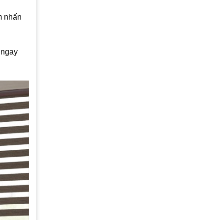
m nhấn
 ngay