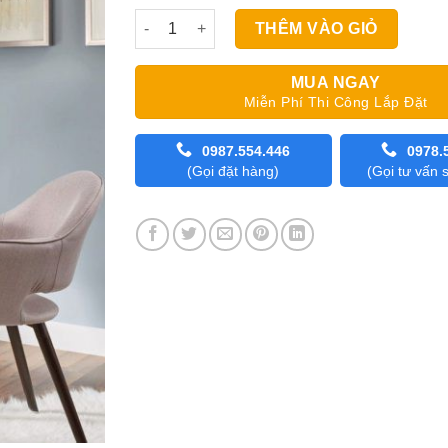
Rèm Cầu Vồng Modero Marble số lượng
THÊM VÀO GIỎ
MUA NGAY
Miễn Phí Thi Công Lắp Đặt
0987.554.446
0978.
(Gọi đặt hàng)
(Gọi tư vấn