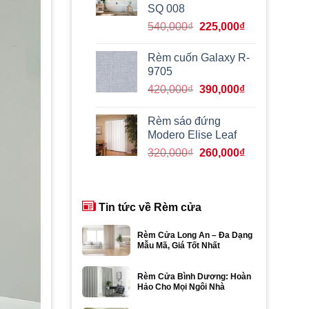
390,000₫.
SQ 008
Giá
Giá
540,000
₫
225,000
₫
gốc
hiện
là:
tại
Rèm cuốn Galaxy R-
540,000₫.
là:
9705
225,000₫.
Giá
Giá
420,000
₫
390,000
₫
gốc
hiện
là:
tại
Rèm sáo đứng
420,000₫.
là:
Modero Elise Leaf
390,000₫.
Giá
Giá
320,000
₫
260,000
₫
gốc
hiện
là:
tại
320,000₫.
là:
Tin tức về Rèm cửa
260,000₫.
Rèm Cửa Long An – Đa Dạng
Mẫu Mã, Giá Tốt Nhất
Rèm Cửa Bình Dương: Hoàn
Hảo Cho Mọi Ngôi Nhà