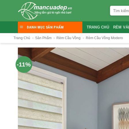
Skip
Tìm
to
kiếm:
content
DANH MỤC SẢN PHẨM
TRANG CHỦ
RÈM VẢ
Trang Chủ
›
Sản Phẩm
›
Rèm Cầu Vồng
›
Rèm Cầu Vồng Modero
-11%