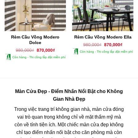
Rèm Cầu Vồng Modero
Rèm Cầu Vồng Modero Ella
Dolce
Giá
Giá
980,000
₫
870,000
₫
gốc
hiện
Giá
Giá
980,000
₫
870,000
₫
Còn hàng - Thi công lắp đặt miền phí
là:
tại
gốc
hiện
980,000₫.
là:
Còn hàng - Thi công lắp đặt miền phí
là:
tại
870,000
980,000₫.
là:
870,000₫.
Màn Cửa Đẹp - Điểm Nhấn Nổi Bật cho Không
Gian Nhà Đẹp
Trong việc trang trí không gian nhà, màn cửa đóng
vai trò quan trọng không chỉ về mặt thẩm mỹ mà
còn về tính tiện ích. Một chiếc màn cửa đẹp không
chỉ tạo điểm nhấn nổi bật cho căn phòng mà còn