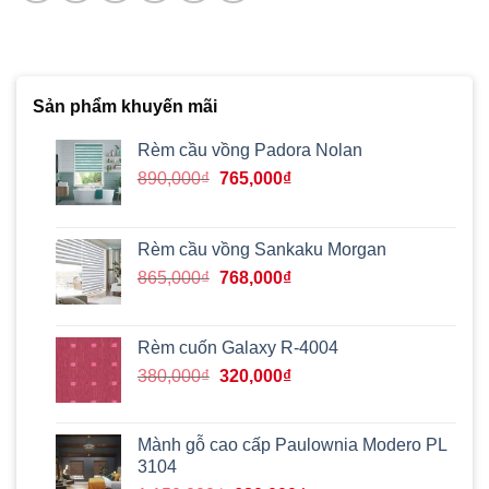
Sản phẩm khuyến mãi
Rèm cầu vồng Padora Nolan
Giá
Giá
890,000
₫
765,000
₫
gốc
hiện
là:
tại
890,000₫.
là:
Rèm cầu vồng Sankaku Morgan
765,000₫.
Giá
Giá
865,000
₫
768,000
₫
gốc
hiện
là:
tại
865,000₫.
là:
Rèm cuốn Galaxy R-4004
768,000₫.
Giá
Giá
380,000
₫
320,000
₫
gốc
hiện
là:
tại
380,000₫.
là:
Mành gỗ cao cấp Paulownia Modero PL
320,000₫.
3104