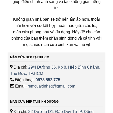
giúp điều chỉnh ánh sáng và tạo không gian riêng
tư.
Không gian nhà bạn sẽ trở nên ấm áp hơn, thoải
mái hơn với sự kết hợp hoàn hảo giữa các loại
màn cửa phong phú và đa dạng. Hãy để cho căn
phòng của bạn thêm phần sinh động và cá tính với
một chiếc màn cửa xinh xắn và thú vị!
MÀN CỬA ĐẸP TẠI TPHCM
Địa chỉ:
29/4 Đường 36, Kp 8, Hiệp Bình Chánh,
Thủ Đức, TP.HCM
Điện thoại:
0978.553.775
Email:
remcuaxinhsg@gmail.com
MÀN CỬA ĐẸP TẠI BÌNH DƯƠNG
Địa chỉ:
32 Đường D1, Đào Duy Từ, P. Đông