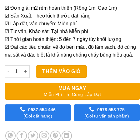
gốc
hiện
☑ Đơn giá: m2 rèm hoàn thiện (Rộng 1m, Cao 1m)
là:
tại
☑ Sản Xuất: Theo kích thước đặt hàng
980,000₫.
là:
☑ Lắp đặt, vận chuyển: Miễn phí
870,000₫.
☑ Tư vấn, Khảo sát: Tại nhà Miễn phí
☑ Thời gian hoàn thiện: 5 đến 7 ngày tùy khối lượng
☑ Đạt các tiêu chuẩn về độ bền màu, độ làm sạch, độ cứng
ma sát và đặc biệt là khả năng chống cháy bùng hiệu quả.
Rèm Cầu Vồng Modero Sofia số lượng
THÊM VÀO GIỎ
MUA NGAY
Miễn Phí Thi Công Lắp Đặt
0987.554.446
0978.553.775
(Gọi đặt hàng)
(Gọi tư vấn sản phẩm)