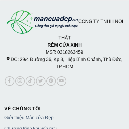
CÔNG TY TNHH NỘI
THẤT
RÈM CỬA XINH
MST: 0318263459
ĐC: 29/4 Đường 36, Kp 8, Hiệp Bình Chánh, Thủ Đức,
TP.HCM
VỀ CHÚNG TÔI
Giới thiệu Màn cửa Đẹp
Chương trình khuyến mãi