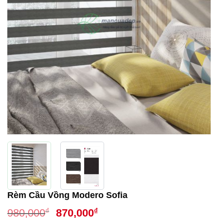
Rèm Cầu Vồng Modero Sofia
Giá
Giá
₫
₫
980,000
870,000