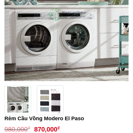
Rèm Cầu Vồng Modero El Paso
Giá
Giá
₫
₫
980,000
870,000