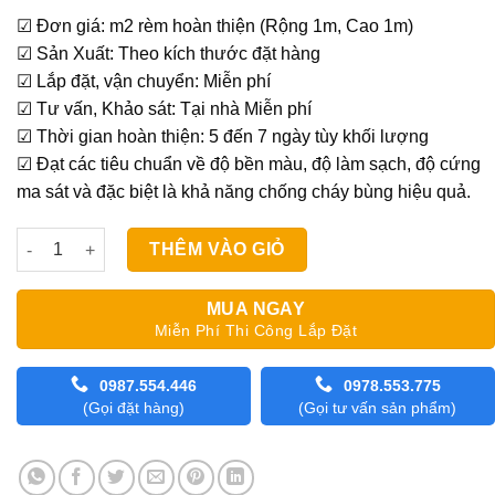
gốc
hiện
☑ Đơn giá: m2 rèm hoàn thiện (Rộng 1m, Cao 1m)
là:
tại
☑ Sản Xuất: Theo kích thước đặt hàng
980,000₫.
là:
☑ Lắp đặt, vận chuyển: Miễn phí
870,000₫.
☑ Tư vấn, Khảo sát: Tại nhà Miễn phí
☑ Thời gian hoàn thiện: 5 đến 7 ngày tùy khối lượng
☑ Đạt các tiêu chuẩn về độ bền màu, độ làm sạch, độ cứng
ma sát và đặc biệt là khả năng chống cháy bùng hiệu quả.
Rèm Cầu Vồng Modero El Paso số lượng
THÊM VÀO GIỎ
MUA NGAY
Miễn Phí Thi Công Lắp Đặt
0987.554.446
0978.553.775
(Gọi đặt hàng)
(Gọi tư vấn sản phẩm)