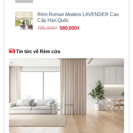
gốc
hiện
là:
tại
460,000₫.
là:
Rèm Roman Modero LAVENDER Cao
400,000₫.
Cấp Hàn Quốc
Giá
Giá
785,000
₫
580,000
₫
gốc
hiện
là:
tại
785,000₫.
là:
Tin tức về Rèm cửa
580,000₫.