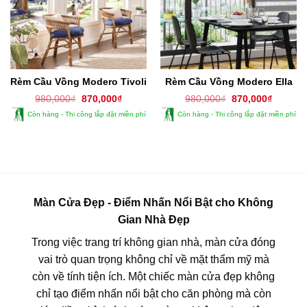
Rèm Cầu Vồng Modero Tivoli
Rèm Cầu Vồng Modero Ella
Giá
Giá
Giá
Giá
980,000
₫
870,000
₫
980,000
₫
870,000
₫
gốc
hiện
gốc
hiện
Còn hàng - Thi công lắp đặt miền phí
Còn hàng - Thi công lắp đặt miền phí
là:
tại
là:
tại
980,000₫.
là:
980,000₫.
là:
870,000₫.
870,000
Màn Cửa Đẹp - Điểm Nhấn Nổi Bật cho Không
Gian Nhà Đẹp
Trong việc trang trí không gian nhà, màn cửa đóng
vai trò quan trọng không chỉ về mặt thẩm mỹ mà
còn về tính tiện ích. Một chiếc màn cửa đẹp không
chỉ tạo điểm nhấn nổi bật cho căn phòng mà còn