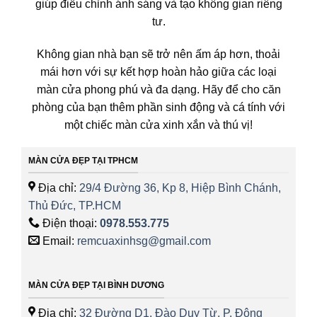
giúp điều chỉnh ánh sáng và tạo không gian riêng
tư.
Không gian nhà bạn sẽ trở nên ấm áp hơn, thoải
mái hơn với sự kết hợp hoàn hảo giữa các loại
màn cửa phong phú và đa dạng. Hãy để cho căn
phòng của bạn thêm phần sinh động và cá tính với
một chiếc màn cửa xinh xắn và thú vị!
MÀN CỬA ĐẸP TẠI TPHCM
Địa chỉ:
29/4 Đường 36, Kp 8, Hiệp Bình Chánh,
Thủ Đức, TP.HCM
Điện thoại:
0978.553.775
Email:
remcuaxinhsg@gmail.com
MÀN CỬA ĐẸP TẠI BÌNH DƯƠNG
Địa chỉ:
32 Đường D1, Đào Duy Từ, P. Đông