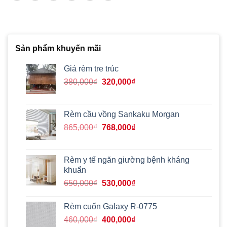
Sản phẩm khuyến mãi
Giá rèm tre trúc
Giá
Giá
380,000
₫
320,000
₫
gốc
hiện
là:
tại
380,000₫.
là:
Rèm cầu vồng Sankaku Morgan
320,000₫.
Giá
Giá
865,000
₫
768,000
₫
gốc
hiện
là:
tại
865,000₫.
là:
Rèm y tế ngăn giường bệnh kháng
768,000₫.
khuẩn
Giá
Giá
650,000
₫
530,000
₫
gốc
hiện
là:
tại
Rèm cuốn Galaxy R-0775
650,000₫.
là:
Giá
Giá
460,000
₫
400,000
₫
530,000₫.